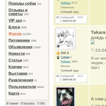
Породы собак
Рейтинг:
5717
243
Раменское
Отзывы и
Собачий гуру
советы
1367
Сообщений
5568
VIP зал
55
С
2010-03-29
Блоги
3696
Takara
Форум
212354
дождь 
Питомники
1888
Объявления
23509
23.0
Wolf_R
Новости
888
Собаки
2
Я не чел
Статьи
2052
Рейтинг:
3484
людям...
Москва
Клички
ада.)
9913
Собачий гуру
Выставки
253
Сообщений
2813
Развлечения
С
2009-08-23
31
Пользователи
58644
Карта
бета
А нам 
Главная
Контакты
FAQ