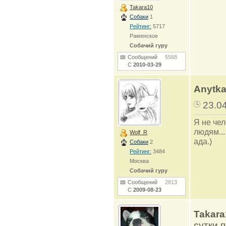
Takara10
Собаки
1
Рейтинг:
5717
Раменское
Собачий гуру
Сообщений
5568
С
2010-03-29
Anytka
23.0
Я не чел
людям...
Wolf_R
ада.)
Собаки
2
Рейтинг:
3484
Москва
Собачий гуру
Сообщений
2813
С
2009-08-23
Takara
сутки 