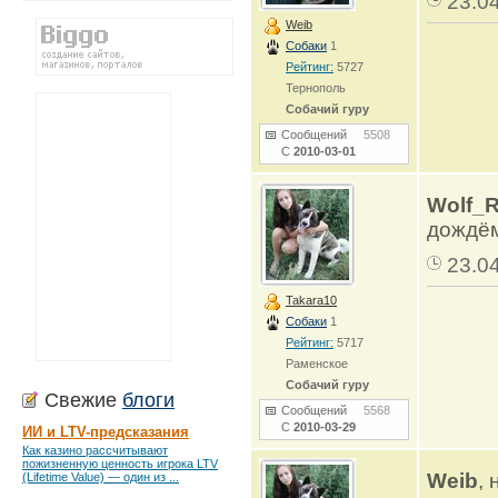
23.0
Weib
Собаки
1
Рейтинг:
5727
Тернополь
Собачий гуру
Сообщений
5508
С
2010-03-01
Wolf_
дождём
23.0
Takara10
Собаки
1
Рейтинг:
5717
Раменское
Собачий гуру
Свежие
блоги
Сообщений
5568
С
2010-03-29
ИИ и LTV-предсказания
Как казино рассчитывают
пожизненную ценность игрока LTV
Weib
,
(Lifetime Value) — один из ...