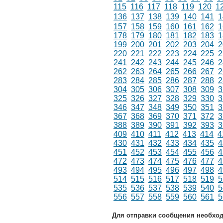
115
116
117
118
119
120
1
136
137
138
139
140
141
1
157
158
159
160
161
162
1
178
179
180
181
182
183
1
199
200
201
202
203
204
2
220
221
222
223
224
225
2
241
242
243
244
245
246
2
262
263
264
265
266
267
2
283
284
285
286
287
288
2
304
305
306
307
308
309
3
325
326
327
328
329
330
3
346
347
348
349
350
351
3
367
368
369
370
371
372
3
388
389
390
391
392
393
3
409
410
411
412
413
414
4
430
431
432
433
434
435
4
451
452
453
454
455
456
4
472
473
474
475
476
477
4
493
494
495
496
497
498
4
514
515
516
517
518
519
5
535
536
537
538
539
540
5
556
557
558
559
560
561
5
Для отправки сообщения необхо