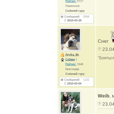
Рейтинг:
5717
Раменское
Собачий гуру
Сообщений
5568
С
2010-03-29
Снег
23.0
Anytka_life
"Бояться
Собаки
1
Рейтинг:
1548
Краснодар
Собачий гуру
Сообщений
1232
С
2010-03-04
Weib
,
23.0