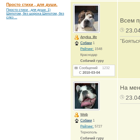
Просто стихи , для души.
Просто стихи , для души. 1)
Шепотом, без шороха Шепотом, без
слез ...
Всем п
23.0
Anytka_life
"Бояться
Собаки
1
Рейтинг:
1548
Краснодар
Собачий гуру
Сообщений
1232
С
2010-03-04
На мен
23.0
Weib
Собаки
1
Рейтинг:
5727
Тернополь
Собачий гуру