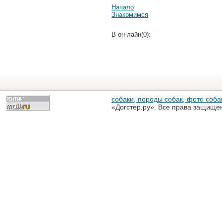
Начало
Знакомимся
В он-лайн(0):
собаки, породы собак, фото собак
«Догстер.ру». Все права защище
разрешена только с письменного
«Догстер.ру»