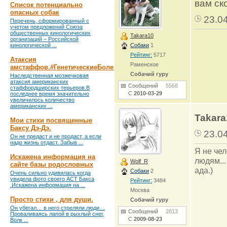
вам ск
Список потенциально
опасных собак
23.0
Перечень, сформированный с
учетом предложений Союза
общественных кинологических
Takara10
организаций – Российской
кинологической ...
Собаки
1
Рейтинг:
5717
Атаксия
Раменское
амстаффов.#ГенетическиеБолезни
Собачий гуру
Наследственная мозжечковая
атаксия американских
Сообщений
5568
стаффордширских терьеров.В
С
2010-03-29
последнее время значительно
увеличилось количество
американских ...
Takara
Мои стихи посвященные
Баксу Дэ-Дэ.
23.0
Он не предаст и не продаст, а если
надо жизнь отдаст. Забыв ...
Я не чел
Искажена информация на
людям...
Wolf_R
сайте базы родословных
ада.)
Собаки
2
Очень сильно удивилась когда
увидела фото своего АСТ Бакса
Рейтинг:
3484
.Искажена информация на ...
Москва
Просто стихи , для души.
Собачий гуру
Он убегал… в него стреляли люди…
Сообщений
2813
Проваливаясь лапой в рыхлый снег,
С
2009-08-23
Волк ...