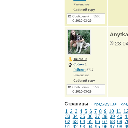
Раменское
Собачий гуру
Сообщений
5568
С
2010-03-29
Anytka
23.0
Takara10
Собаки
1
Рейтинг:
5717
Раменское
Собачий гуру
Сообщений
5568
С
2010-03-29
Страницы
←предыдущая
сл
1
2
3
4
5
6
7
8
9
10
11
1
33
34
35
36
37
38
39
40
4
62
63
64
65
66
67
68
69
7
91
92
93
94
95
96
97
98
9