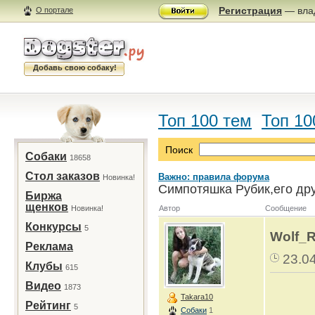
Регистрация
— влад
О портале
Добавь свою собаку!
Топ 100 тем
Топ 10
Поиск
Собаки
18658
Стол заказов
Важно: правила форума
Новинка!
Симпотяшка Рубик,его дру
Биржа
щенков
Новинка!
Автор
Сообщение
Конкурсы
5
Wolf_
Реклама
23.0
Клубы
615
Видео
1873
Takara10
Рейтинг
5
Собаки
1