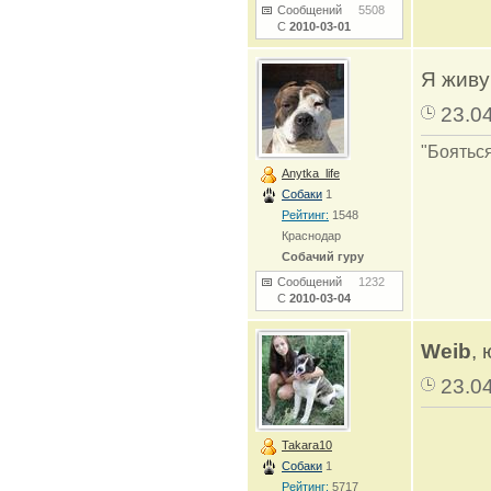
Сообщений
5508
С
2010-03-01
Я живу
23.0
"Бояться
Anytka_life
Собаки
1
Рейтинг:
1548
Краснодар
Собачий гуру
Сообщений
1232
С
2010-03-04
Weib
, 
23.0
Takara10
Собаки
1
Рейтинг:
5717