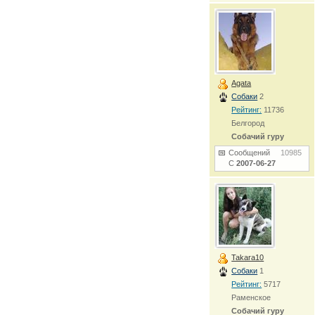
Agata
Собаки
2
Рейтинг:
11736
Белгород
Собачий гуру
Сообщений
10985
С
2007-06-27
Takara10
Собаки
1
Рейтинг:
5717
Раменское
Собачий гуру