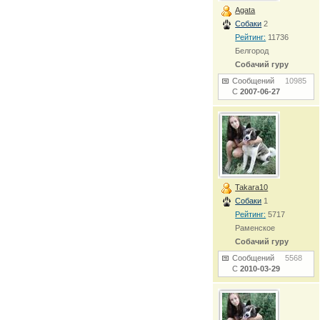
Agata
Собаки
2
Рейтинг:
11736
Белгород
Собачий гуру
Сообщений
10985
С
2007-06-27
Takara10
Собаки
1
Рейтинг:
5717
Раменское
Собачий гуру
Сообщений
5568
С
2010-03-29