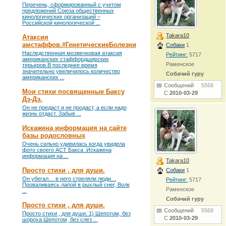
Перечень, сформированный с учетом
предложений Союза общественных
кинологических организаций –
Российской кинологической ...
Takara10
Атаксия
амстаффов.#ГенетическиеБолезни
Собаки
1
Наследственная мозжечковая атаксия
Рейтинг:
5717
американских стаффордширских
Раменское
терьеров.В последнее время
значительно увеличилось количество
Собачий гуру
американских ...
Сообщений
5568
Мои стихи посвященные Баксу
С
2010-03-29
Дэ-Дэ.
Он не предаст и не продаст, а если надо
жизнь отдаст. Забыв ...
Искажена информация на сайте
базы родословных
Очень сильно удивилась когда увидела
фото своего АСТ Бакса .Искажена
информация на ...
Takara10
Просто стихи , для души.
Собаки
1
Он убегал… в него стреляли люди…
Рейтинг:
5717
Проваливаясь лапой в рыхлый снег, Волк
Раменское
...
Собачий гуру
Просто стихи , для души.
Сообщений
5568
Просто стихи , для души. 1) Шепотом, без
С
2010-03-29
шороха Шепотом, без слез ...