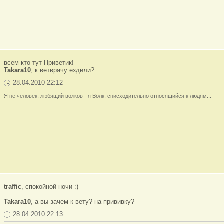
всем кто тут Приветик!
Takara10
, к ветврачу ездили?
28.04.2010 22:12
Я не человек, любящий волков - я Волк, снисходительно относящийся к людям... -------
traffic
, спокойной ночи :)
Takara10
, а вы зачем к вету? на прививку?
28.04.2010 22:13