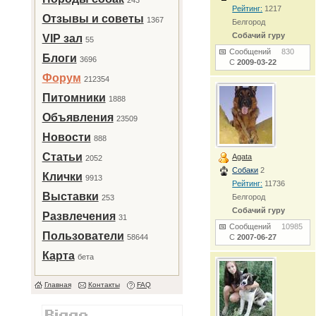
243
Рейтинг:
1217
Отзывы и советы
1367
Белгород
Собачий гуру
VIP зал
55
Сообщений
830
Блоги
3696
С
2009-03-22
Форум
212354
Питомники
1888
Объявления
23509
Новости
888
Статьи
Agata
2052
Собаки
2
Клички
9913
Рейтинг:
11736
Выставки
Белгород
253
Собачий гуру
Развлечения
31
Сообщений
10985
Пользователи
58644
С
2007-06-27
Карта
бета
Главная
Контакты
FAQ