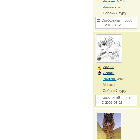
Рейтинг:
5717
Раменское
Собачий гуру
Сообщений
5568
С
2010-03-29
Wolf_R
Собаки
2
Рейтинг:
3484
Москва
Собачий гуру
Сообщений
2813
С
2009-08-23