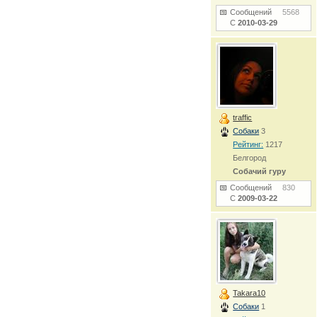
Сообщений
5568
С
2010-03-29
traffic
Собаки
3
Рейтинг:
1217
Белгород
Собачий гуру
Сообщений
830
С
2009-03-22
Takara10
Собаки
1