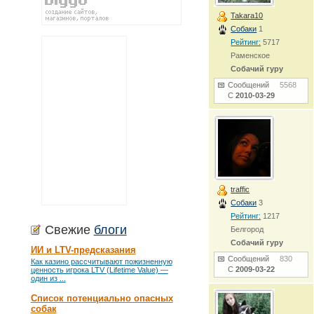
Takara10
Собаки
1
Рейтинг:
5717
Раменское
Собачий гуру
Сообщений
5568
С
2010-03-29
traffic
Собаки
3
Рейтинг:
1217
Свежие
блоги
Белгород
Собачий гуру
ИИ и LTV-предсказания
Сообщений
830
Как казино рассчитывают пожизненную
С
2009-03-22
ценность игрока LTV (Lifetime Value) —
один из ...
Список потенциально опасных
собак