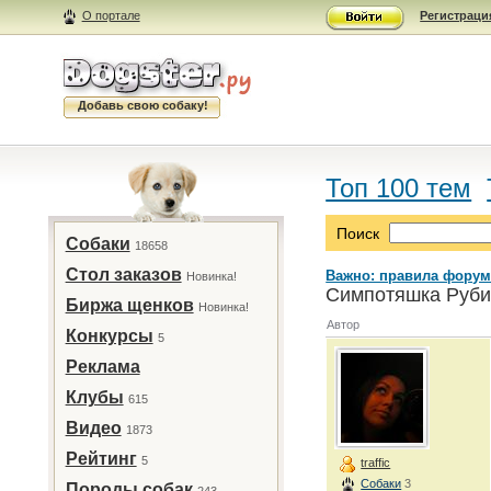
О портале
Регистраци
Добавь свою собаку!
Топ 100 тем
Поиск
Собаки
18658
Стол заказов
Важно: правила форум
Новинка!
Симпотяшка Рубик
Биржа щенков
Новинка!
Автор
Конкурсы
5
Реклама
Клубы
615
Видео
1873
Рейтинг
5
traffic
Собаки
3
Породы собак