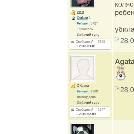
коляс
ребен
Weib
Собаки
1
Рейтинг:
5727
убил
Тернополь
Собачий гуру
28.0
Сообщений
5508
С
2010-03-01
Agat
OKsana
28.0
Рейтинг:
1900
Домодедово
Собачий гуру
Сообщений
1647
С
2010-02-09