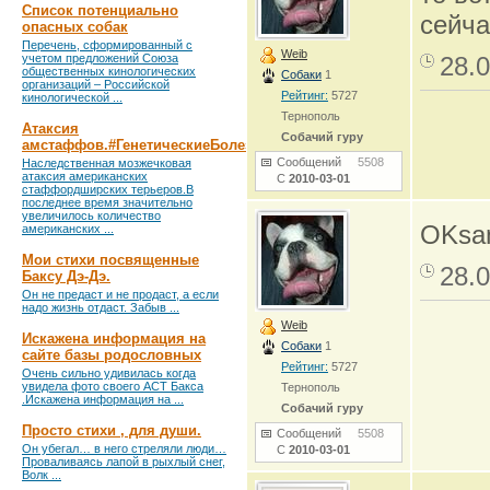
Список потенциально
сейча
опасных собак
Перечень, сформированный с
Weib
учетом предложений Союза
28.0
общественных кинологических
Собаки
1
организаций – Российской
Рейтинг:
5727
кинологической ...
Тернополь
Атаксия
Собачий гуру
амстаффов.#ГенетическиеБолезни
Сообщений
5508
Наследственная мозжечковая
атаксия американских
С
2010-03-01
стаффордширских терьеров.В
последнее время значительно
увеличилось количество
OKsan
американских ...
Мои стихи посвященные
28.0
Баксу Дэ-Дэ.
Он не предаст и не продаст, а если
надо жизнь отдаст. Забыв ...
Weib
Искажена информация на
Собаки
1
сайте базы родословных
Рейтинг:
5727
Очень сильно удивилась когда
увидела фото своего АСТ Бакса
Тернополь
.Искажена информация на ...
Собачий гуру
Просто стихи , для души.
Сообщений
5508
Он убегал… в него стреляли люди…
С
2010-03-01
Проваливаясь лапой в рыхлый снег,
Волк ...