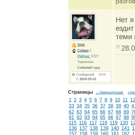
разго
Нет я
ездит
теми 
Weib
28.0
Собаки
1
Рейтинг:
5727
Тернополь
Собачий гуру
Сообщений
5508
С
2010-03-01
Страницы
←предыдущая
сл
1
2
3
4
5
6
7
8
9
10
11
1
33
34
35
36
37
38
39
40
4
62
63
64
65
66
67
68
69
7
91
92
93
94
95
96
97
98
9
115
116
117
118
119
120
1
136
137
138
139
140
141
1
157
158
159
160
161
162
1