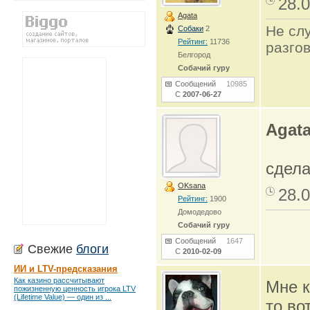
28.0
Agata
Не сл
Собаки
2
Рейтинг:
11736
разго
Белгород
Собачий гуру
Сообщений
10985
С
2007-06-27
Agat
сдела
OKsana
28.0
Рейтинг:
1900
Домодедово
Собачий гуру
Сообщений
1647
Свежие
блоги
С
2010-02-09
ИИ и LTV-предсказания
Как казино рассчитывают
Мне к
пожизненную ценность игрока LTV
(Lifetime Value) — один из ...
то во