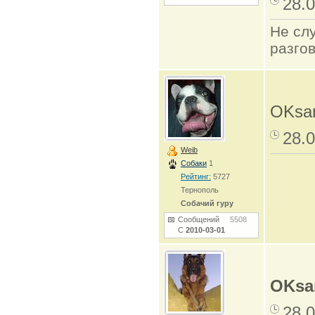
28.0
Не сл
разго
OKsan
28.0
Weib
Собаки
1
Рейтинг:
5727
Тернополь
Собачий гуру
Сообщений
5508
С
2010-03-01
OKsa
28.0