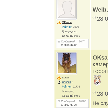
Weib
28.0
OKsana
Рейтинг:
1900
Домодедово
Собачий гуру
Сообщений
1647
С
2010-02-09
OKsa
камер
тороп
Agata
Собаки
2
Рейтинг:
11736
Белгород
28.0
Собачий гуру
Сообщений
10985
Не сл
С
2007-06-27