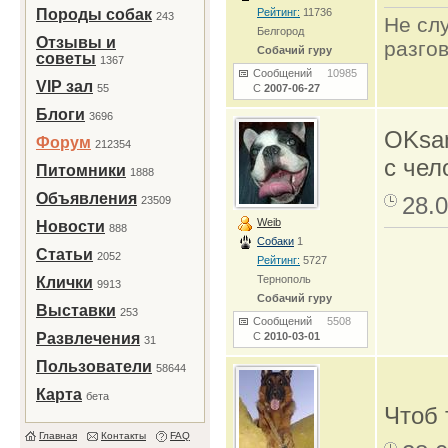
Породы собак
Рейтинг:
11736
243
Не сл
Белгород
Отзывы и
разго
Собачий гуру
советы
1367
Сообщений
10985
VIP зал
55
С
2007-06-27
Блоги
3696
OKsan
Форум
212354
с чел
Питомники
1888
Объявления
28.0
23509
Weib
Новости
888
Собаки
1
Статьи
2052
Рейтинг:
5727
Тернополь
Клички
9913
Собачий гуру
Выставки
253
Сообщений
5508
Развлечения
С
2010-03-01
31
Пользователи
58644
Карта
бета
Чтоб
Главная
Контакты
FAQ