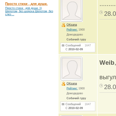
.........
Просто стихи , для души.
Просто стихи , для души. 1)
Шепотом, без шороха Шепотом, без
28.0
слез ...
OKsana
Рейтинг:
1900
Домодедово
Собачий гуру
Сообщений
1647
С
2010-02-09
Weib
выгул
OKsana
28.0
Рейтинг:
1900
Домодедово
Собачий гуру
Сообщений
1647
С
2010-02-09