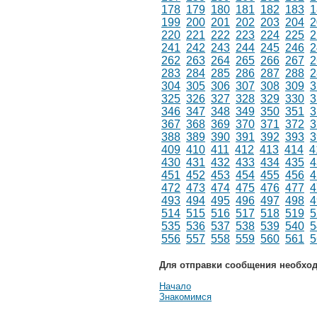
178
179
180
181
182
183
1
199
200
201
202
203
204
2
220
221
222
223
224
225
2
241
242
243
244
245
246
2
262
263
264
265
266
267
2
283
284
285
286
287
288
2
304
305
306
307
308
309
3
325
326
327
328
329
330
3
346
347
348
349
350
351
3
367
368
369
370
371
372
3
388
389
390
391
392
393
3
409
410
411
412
413
414
4
430
431
432
433
434
435
4
451
452
453
454
455
456
4
472
473
474
475
476
477
4
493
494
495
496
497
498
4
514
515
516
517
518
519
5
535
536
537
538
539
540
5
556
557
558
559
560
561
5
Для отправки сообщения необхо
Начало
Знакомимся