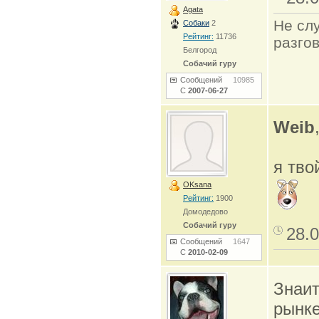
Agata
Не сл
Собаки
2
Рейтинг:
11736
разго
Белгород
Собачий гуру
Сообщений
10985
С
2007-06-27
Weib
я тво
OKsana
Рейтинг:
1900
Домодедово
Собачий гуру
28.0
Сообщений
1647
С
2010-02-09
Знаит
рынке