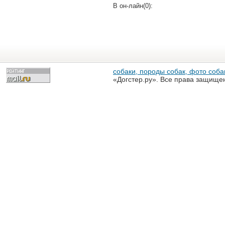
В он-лайн(0):
собаки, породы собак, фото собак
«Догстер.ру». Все права защище
разрешена только с письменного
«Догстер.ру»