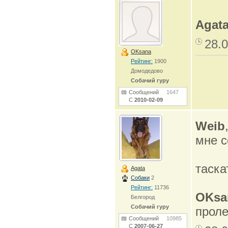
Agat
28.0
OKsana
Рейтинг:
1900
Домодедово
Собачий гуру
Сообщений
1647
С
2010-02-09
Weib
мне с
таска
Agata
Собаки
2
Рейтинг:
11736
OKsa
Белгород
Собачий гуру
проле
Сообщений
10985
С
2007-06-27