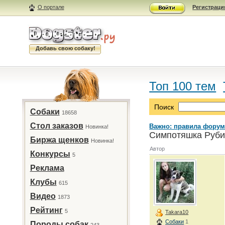
О портале
Регистраци
Добавь свою собаку!
Топ 100 тем
Поиск
Собаки
18658
Стол заказов
Важно: правила форум
Новинка!
Симпотяшка Рубик
Биржа щенков
Новинка!
Автор
Конкурсы
5
Реклама
Клубы
615
Видео
1873
Рейтинг
5
Takara10
Собаки
1
Породы собак