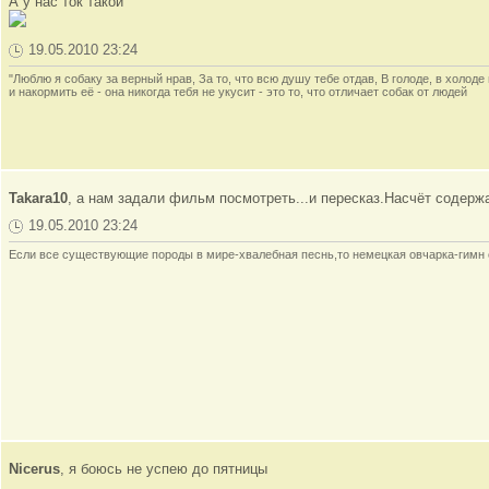
А у нас ток такой
19.05.2010 23:24
"Люблю я собаку за верный нрав, За то, что всю душу тебе отдав, В голоде, в холод
и накормить её - она никогда тебя не укусит - это то, что отличает собак от людей
Takara10
, а нам задали фильм посмотреть...и пересказ.Насчёт содерж
19.05.2010 23:24
Если все существующие породы в мире-хвалебная песнь,то немецкая овчарка-гимн
Nicerus
, я боюсь не успею до пятницы