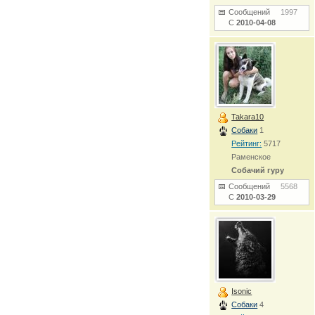
Сообщений
1997
С
2010-04-08
Takara10
Собаки
1
Рейтинг:
5717
Раменское
Собачий гуру
Сообщений
5568
С
2010-03-29
Isonic
Собаки
4