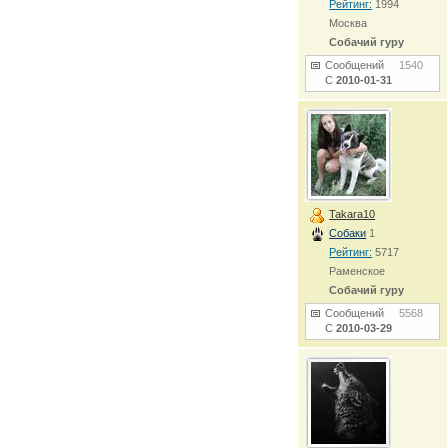
Рейтинг:
1994
Москва
Собачий гуру
Сообщений
1540
С
2010-01-31
Takara10
Собаки
1
Рейтинг:
5717
Раменское
Собачий гуру
Сообщений
5568
С
2010-03-29