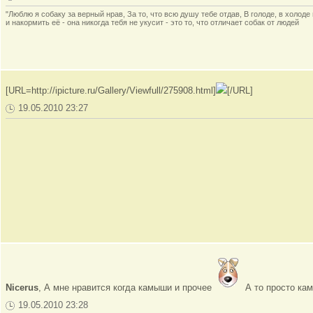
"Люблю я собаку за верный нрав, За то, что всю душу тебе отдав, В голоде, в холод
и накормить её - она никогда тебя не укусит - это то, что отличает собак от людей
[URL=http://ipicture.ru/Gallery/Viewfull/275908.html]
[/URL]
19.05.2010 23:27
Nicerus
, А мне нравится когда камыши и прочее
А то просто кам
19.05.2010 23:28