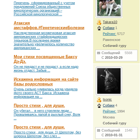
Перечень, сформированный с учетом
предложений Союза общественных
кинологических организаций –
Российской кинологической ...
Takara10
Атаксия
амстаффов.#ГенетическиеБолезни
Собаки
1
Наследственная мозжечковая атаксия
Рейтинг:
5717
американских стаффордширских
Раменское
терьеров.В последнее время
значительно увеличилось количество
Собачий гуру
американских ...
Сообщений
5568
Мои стихи посвященные Баксу
С
2010-03-29
Дэ-Дэ.
Он не предаст и не продаст, а если надо
жизнь отдаст. Забыв ...
Искажена информация на сайте
базы родословных
Очень сильно удивилась когда увидела
фото своего АСТ Бакса .Искажена
информация на ...
Isonic
Просто стихи , для души.
Собаки
4
Он убегал… в него стреляли люди…
Рейтинг:
1994
Проваливаясь лапой в рыхлый снег, Волк
Москва
...
Собачий гуру
Просто стихи , для души.
Сообщений
1540
Просто стихи , для души. 1) Шепотом, без
С
2010-01-31
шороха Шепотом, без слез ...