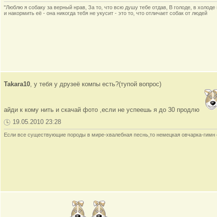
"Люблю я собаку за верный нрав, За то, что всю душу тебе отдав, В голоде, в холод
и накормить её - она никогда тебя не укусит - это то, что отличает собак от людей
Takara10
, у тебя у друзеё компы есть?(тупой вопрос)
айди к кому нить и скачай фото ,если не успеешь я до 30 продлю
19.05.2010 23:28
Если все существующие породы в мире-хвалебная песнь,то немецкая овчарка-гимн