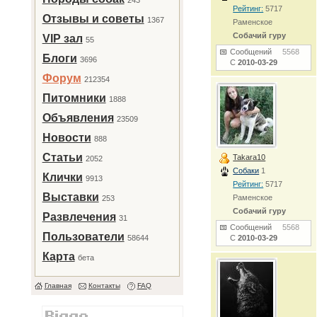
243
Рейтинг:
5717
Отзывы и советы
1367
Раменское
Собачий гуру
VIP зал
55
Сообщений
5568
Блоги
3696
С
2010-03-29
Форум
212354
Питомники
1888
Объявления
23509
Новости
888
Статьи
Takara10
2052
Собаки
1
Клички
9913
Рейтинг:
5717
Выставки
Раменское
253
Собачий гуру
Развлечения
31
Сообщений
5568
Пользователи
58644
С
2010-03-29
Карта
бета
Главная
Контакты
FAQ