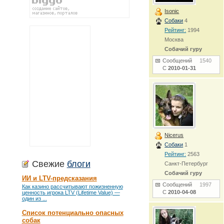
Isonic
Собаки
4
Рейтинг:
1994
Москва
Собачий гуру
Сообщений
1540
С
2010-01-31
Nicerus
Собаки
1
Рейтинг:
2563
Свежие
блоги
Санкт-Петербург
Собачий гуру
ИИ и LTV-предсказания
Сообщений
1997
Как казино рассчитывают пожизненную
С
2010-04-08
ценность игрока LTV (Lifetime Value) —
один из ...
Список потенциально опасных
собак