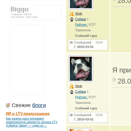
28.0
Weib
Собаки
1
Рейтинг:
5727
Тернополь
Собачий гуру
Сообщений
5508
С
2010-03-01
Я при
28.0
Weib
Собаки
1
Рейтинг:
5727
Тернополь
Свежие
блоги
Собачий гуру
ИИ и LTV-предсказания
Сообщений
5508
Как казино рассчитывают
С
2010-03-01
пожизненную ценность игрока LTV
(Lifetime Value) — один из ...