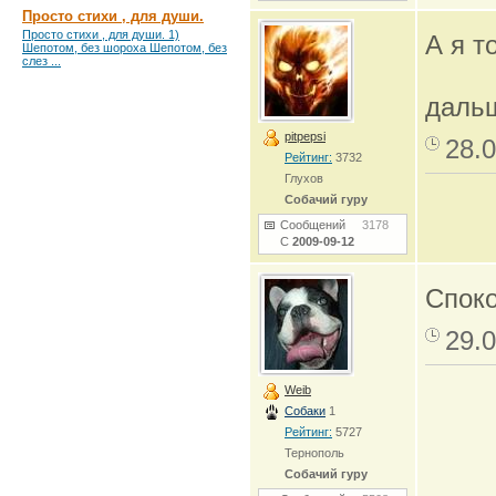
Просто стихи , для души.
Просто стихи , для души. 1)
А я 
Шепотом, без шороха Шепотом, без
слез ...
дальш
pitpepsi
28.0
Рейтинг:
3732
Глухов
Собачий гуру
Сообщений
3178
С
2009-09-12
Споко
29.0
Weib
Собаки
1
Рейтинг:
5727
Тернополь
Собачий гуру