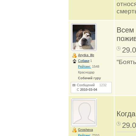
относя
смерть
Всем 
пожив
29.0
Anytka_life
"Боять
Собаки
1
Рейтинг:
1548
Краснодар
Собачий гуру
Сообщений
1232
С
2010-03-04
Когда
29.0
Grosheva
Рейтинг:
7310