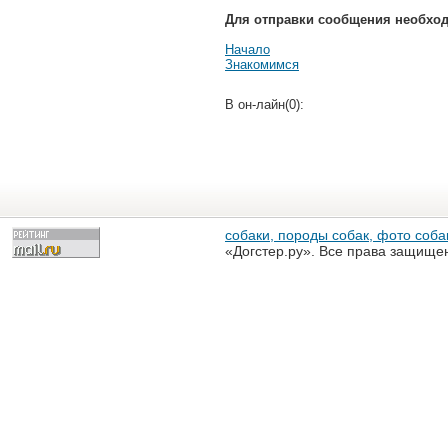
Для отправки сообщения необхо
Начало
Знакомимся
В он-лайн(0):
собаки, породы собак, фото собак
«Догстер.ру». Все права защище
разрешена только с письменного
«Догстер.ру»