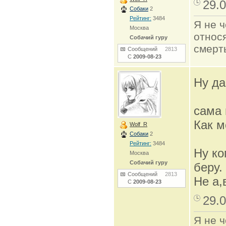
29.0
Собаки
2
Рейтинг:
3484
Я не ч
Москва
относя
Собачий гуру
смерть
Сообщений
2813
С
2009-08-23
Ну да
сама
Как 
Wolf_R
Собаки
2
Рейтинг:
3484
Ну ко
Москва
Собачий гуру
беру.
Сообщений
2813
Не а,
С
2009-08-23
29.0
Я не ч