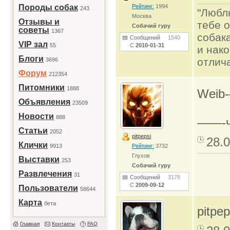
Породы собак
Рейтинг:
1994
243
"Люблю
Москва
Отзывы и
тебе о
Собачий гуру
советы
1367
собак
Сообщений
1540
VIP зал
55
С
2010-01-31
и нако
Блоги
отлич
3696
Форум
212354
Питомники
1888
Weib-
Объявления
23509
Новости
888
——-ч
Статьи
2052
pitpepsi
28.0
Клички
9913
Рейтинг:
3732
Глухов
Выставки
253
Собачий гуру
Развлечения
31
Сообщений
3178
С
2009-09-12
Пользователи
58644
Карта
бета
pitpe
Главная
Контакты
FAQ