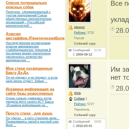
Все п
Список потенциально
опасных собак
Перечень, сформированный с
учетом предложений Союза
уклад
общественных кинологических
организаций – Российской
кинологической ...
pitpepsi
28.0
Рейтинг:
3732
Атаксия
амстаффов.#ГенетическиеБолезни
Глухов
Наследственная мозжечковая
Собачий гуру
атаксия американских
стаффордширских терьеров.В
Сообщений
3178
последнее время значительно
С
2009-09-12
увеличилось количество
американских ...
Им за
Мои стихи посвященные
Баксу Дэ-Дэ.
нет т
Он не предаст и не продаст, а если
надо жизнь отдаст. Забыв ...
28.0
Искажена информация на
сайте базы родословных
Weib
Очень сильно удивилась когда
Собаки
1
увидела фото своего АСТ Бакса
Рейтинг:
5727
.Искажена информация на ...
Тернополь
Просто стихи , для души.
Собачий гуру
Он убегал… в него стреляли люди…
Проваливаясь лапой в рыхлый снег,
Сообщений
5508
Волк ...
С
2010-03-01