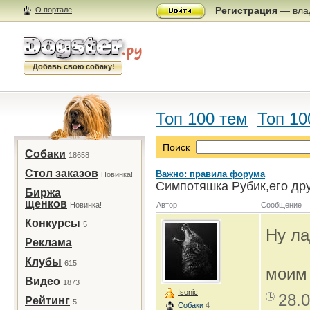
Регистрация
— влад
О портале
Добавь свою собаку!
Топ 100 тем
Топ 10
Поиск
Собаки
18658
Стол заказов
Важно: правила форума
Новинка!
Симпотяшка Рубик,его дру
Биржа
щенков
Новинка!
Автор
Сообщение
Конкурсы
5
Ну ла
Реклама
Клубы
615
моим
Видео
1873
Isonic
28.0
Рейтинг
5
Собаки
4