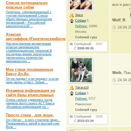
Список потенциально
все и рас
опасных собак
Перечень, сформированный с
Spice
учетом предложений Союза
общественных кинологических
Wolf_R
,
Собаки
5
организаций – Российской
кинологической ...
Рейтинг:
10980
24.04.2
Москва
Атаксия
Собачий гуру
амстаффов.#ГенетическиеБолезни
Наследственная мозжечковая
Сообщений
9387
атаксия американских
С
2008-08-26
стаффордширских терьеров.В
последнее время значительно
увеличилось количество
американских ...
Мои стихи посвященные
Weib
, По
Баксу Дэ-Дэ.
Он не предаст и не продаст, а если
24.04.2
надо жизнь отдаст. Забыв ...
Takara10
Искажена информация на
Собаки
1
сайте базы родословных
Рейтинг:
5717
Очень сильно удивилась когда
увидела фото своего АСТ Бакса
Раменское
.Искажена информация на ...
Собачий гуру
Просто стихи , для души.
Сообщений
5568
Он убегал… в него стреляли люди…
С
2010-03-29
Проваливаясь лапой в рыхлый снег,
Волк ...