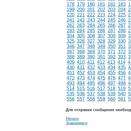
178
179
180
181
182
183
1
199
200
201
202
203
204
2
220
221
222
223
224
225
2
241
242
243
244
245
246
2
262
263
264
265
266
267
2
283
284
285
286
287
288
2
304
305
306
307
308
309
3
325
326
327
328
329
330
3
346
347
348
349
350
351
3
367
368
369
370
371
372
3
388
389
390
391
392
393
3
409
410
411
412
413
414
4
430
431
432
433
434
435
4
451
452
453
454
455
456
4
472
473
474
475
476
477
4
493
494
495
496
497
498
4
514
515
516
517
518
519
5
535
536
537
538
539
540
5
556
557
558
559
560
561
5
Для отправки сообщения необхо
Начало
Знакомимся