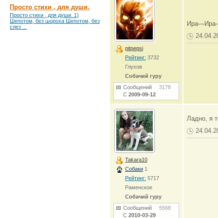
Просто стихи , для души.
Просто стихи , для души. 1)
Шепотом, без шороха Шепотом, без
Ира—Ира
слез ...
24.04.2
pitpepsi
Рейтинг:
3732
Глухов
Собачий гуру
Сообщений
3178
С
2009-09-12
Ладно, я 
24.04.2
Takara10
Собаки
1
Рейтинг:
5717
Раменское
Собачий гуру
Сообщений
5568
С
2010-03-29