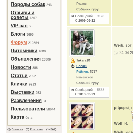
Породы собак
Глухов
243
Собачий гуру
Отзывы и
Сообщений
3178
советы
1367
С
2009-09-12
VIP зал
55
Блоги
3696
Форум
212354
Weib
, вот
Питомники
1888
24.04.2
Объявления
23509
Takara10
Собаки
1
Новости
888
Рейтинг:
5717
Статьи
2052
Раменское
Собачий гуру
Клички
9913
Сообщений
5568
Выставки
253
С
2010-03-29
Развлечения
31
pitpepsi
, 
Пользователи
58644
Карта
бета
Wolf_R
,
Главная
Контакты
FAQ
Weib
, ну 