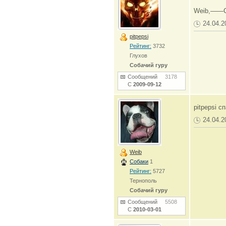
Weib,——С
24.04.2
pitpepsi
Рейтинг:
3732
Глухов
Собачий гуру
Сообщений
3178
С
2009-09-12
pitpepsi с
24.04.2
Weib
Собаки
1
Рейтинг:
5727
Тернополь
Собачий гуру
Сообщений
5508
С
2010-03-01