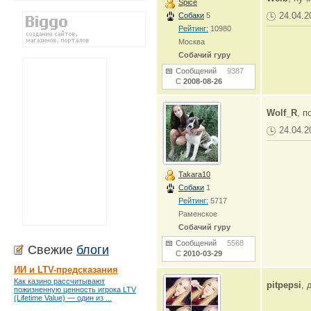
Spice
24.04.2
Собаки
5
Рейтинг:
10980
Москва
Собачий гуру
Сообщений
9387
С
2008-08-26
Wolf_R
, п
24.04.2
Takara10
Собаки
1
Рейтинг:
5717
Раменское
Собачий гуру
Сообщений
5568
Свежие
блоги
С
2010-03-29
ИИ и LTV-предсказания
Как казино рассчитывают
pitpepsi
, 
пожизненную ценность игрока LTV
(Lifetime Value) — один из ...