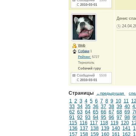
Сообщений
5508
С
2010-03-01
Денис спа
24.04.2
Weib
Собаки
1
Рейтинг:
5727
Тернополь
Собачий гуру
Сообщений
5508
С
2010-03-01
Страницы
←предыдущая
сл
1
2
3
4
5
6
7
8
9
10
11
1
33
34
35
36
37
38
39
40
4
62
63
64
65
66
67
68
69
7
91
92
93
94
95
96
97
98
9
115
116
117
118
119
120
1
136
137
138
139
140
141
1
157
158
159
160
161
162
1