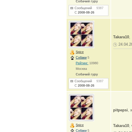
Собачий гуру
Сообщений
9387
С
2008-08-26
Takara10
,
24.04.2
Spice
Собаки
5
Рейтинг:
10980
Москва
Собачий гуру
Сообщений
9387
С
2008-08-26
pitpepsi
, 
Spice
Takara10
,
Собаки
5