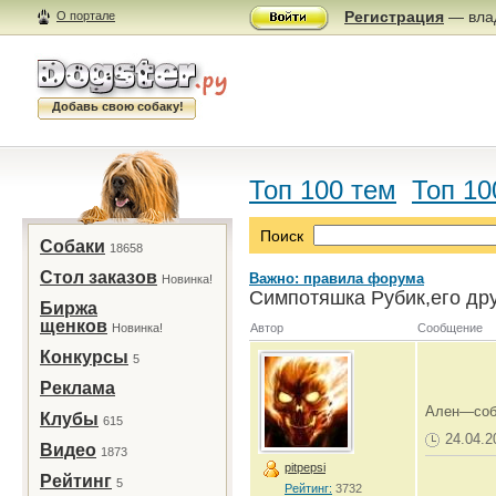
Регистрация
— влад
О портале
Добавь свою собаку!
Топ 100 тем
Топ 10
Поиск
Собаки
18658
Стол заказов
Важно: правила форума
Новинка!
Симпотяшка Рубик,его дру
Биржа
щенков
Новинка!
Автор
Сообщение
Конкурсы
5
Реклама
Ален—соба
Клубы
615
24.04.2
Видео
1873
pitpepsi
Рейтинг
5
Рейтинг:
3732