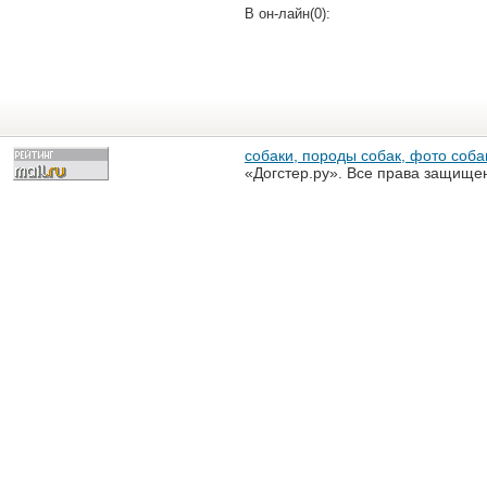
В он-лайн(0):
собаки, породы собак, фото собак
«Догстер.ру». Все права защище
разрешена только с письменного
«Догстер.ру»