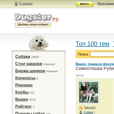
О портале
Регистраци
Добавь свою собаку!
Топ 100 тем
Поиск
Собаки
18658
Стол заказов
Важно: правила форум
Новинка!
Симпотяшка Рубик
Биржа щенков
Новинка!
Автор
Конкурсы
5
Реклама
Клубы
615
Видео
1873
Рейтинг
5
Takara10
Собаки
1
Породы собак