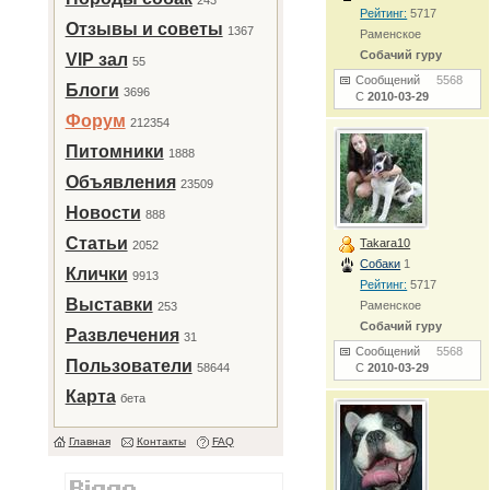
243
Рейтинг:
5717
Отзывы и советы
1367
Раменское
Собачий гуру
VIP зал
55
Сообщений
5568
Блоги
3696
С
2010-03-29
Форум
212354
Питомники
1888
Объявления
23509
Новости
888
Статьи
Takara10
2052
Собаки
1
Клички
9913
Рейтинг:
5717
Выставки
Раменское
253
Собачий гуру
Развлечения
31
Сообщений
5568
Пользователи
58644
С
2010-03-29
Карта
бета
Главная
Контакты
FAQ