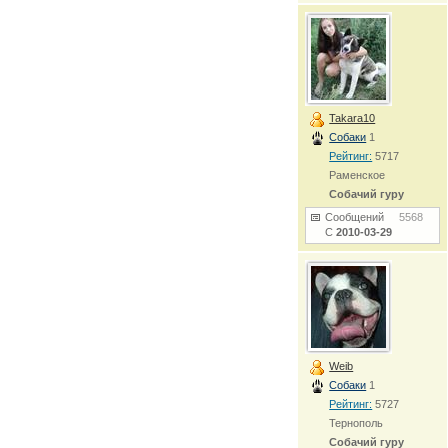
Takara10
Собаки
1
Рейтинг:
5717
Раменское
Собачий гуру
Сообщений
5568
С
2010-03-29
Weib
Собаки
1
Рейтинг:
5727
Тернополь
Собачий гуру