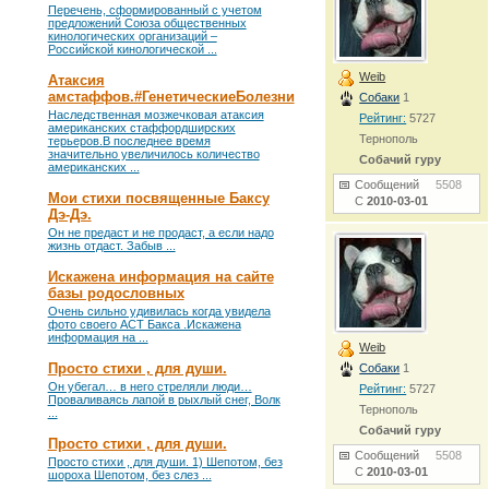
Перечень, сформированный с учетом
предложений Союза общественных
кинологических организаций –
Российской кинологической ...
Weib
Атаксия
амстаффов.#ГенетическиеБолезни
Собаки
1
Наследственная мозжечковая атаксия
Рейтинг:
5727
американских стаффордширских
Тернополь
терьеров.В последнее время
значительно увеличилось количество
Собачий гуру
американских ...
Сообщений
5508
Мои стихи посвященные Баксу
С
2010-03-01
Дэ-Дэ.
Он не предаст и не продаст, а если надо
жизнь отдаст. Забыв ...
Искажена информация на сайте
базы родословных
Очень сильно удивилась когда увидела
фото своего АСТ Бакса .Искажена
информация на ...
Weib
Просто стихи , для души.
Собаки
1
Он убегал… в него стреляли люди…
Рейтинг:
5727
Проваливаясь лапой в рыхлый снег, Волк
Тернополь
...
Собачий гуру
Просто стихи , для души.
Сообщений
5508
Просто стихи , для души. 1) Шепотом, без
С
2010-03-01
шороха Шепотом, без слез ...