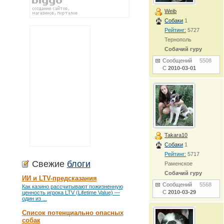
Weib
Собаки
1
Рейтинг:
5727
Тернополь
Собачий гуру
Сообщений
5508
С
2010-03-01
Takara10
Собаки
1
Рейтинг:
5717
Свежие
блоги
Раменское
Собачий гуру
ИИ и LTV-предсказания
Сообщений
5568
Как казино рассчитывают пожизненную
С
2010-03-29
ценность игрока LTV (Lifetime Value) —
один из ...
Список потенциально опасных
собак