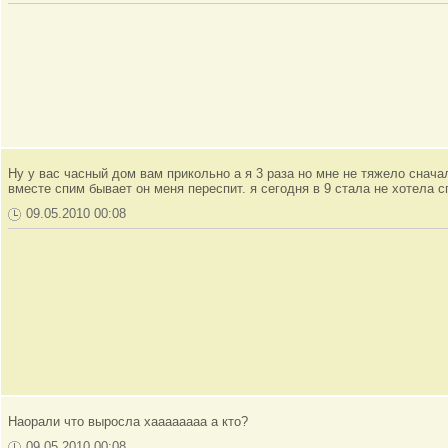
Ну у вас часный дом вам прикольно а я 3 раза но мне не тяжело снача
вместе спим бывает он меня переспит. я сегодня в 9 стала не хотела с
09.05.2010 00:08
Наорали что выросла хаааааааа а кто?
09.05.2010 00:08