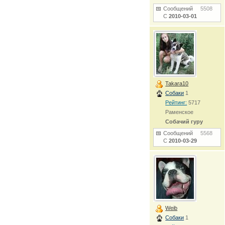
Сообщений
5508
С
2010-03-01
Takara10
Собаки
1
Рейтинг:
5717
Раменское
Собачий гуру
Сообщений
5568
С
2010-03-29
Weib
Собаки
1