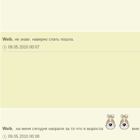
Weib
, не знаю. наверно спать пошла.
09.05.2010 00:07
Weib
, .на меня сегодня наорали за то что я выросла
мне
09.05.2010 00:08