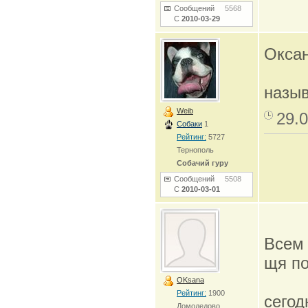
Сообщений
5568
С
2010-03-29
Оксан
назы
Weib
29.0
Собаки
1
Рейтинг:
5727
Тернополь
Собачий гуру
Сообщений
5508
С
2010-03-01
Всем 
щя по
OKsana
Рейтинг:
1900
сегод
Домодедово