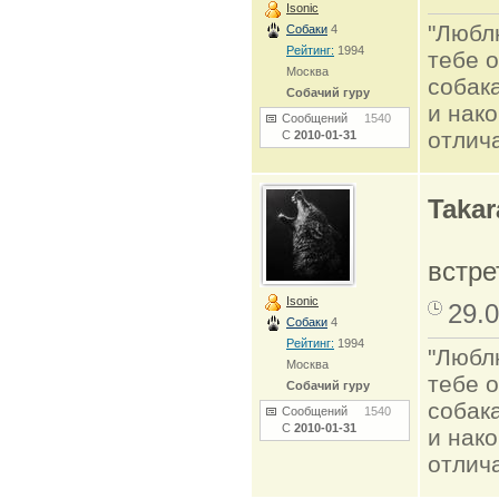
Isonic
"Люблю
Собаки
4
Рейтинг:
1994
тебе о
Москва
собак
Собачий гуру
и нако
Сообщений
1540
отлич
С
2010-01-31
Takar
встр
Isonic
29.0
Собаки
4
Рейтинг:
1994
"Люблю
Москва
тебе о
Собачий гуру
собак
Сообщений
1540
С
2010-01-31
и нако
отлич