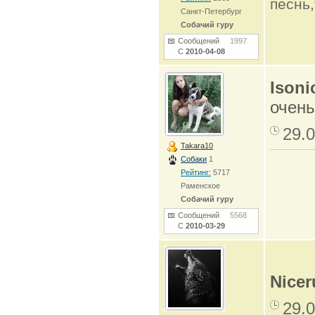
песнь
Санкт-Петербург
Собачий гуру
Сообщений
1997
С
2010-04-08
Isoni
очень
29.0
Takara10
Собаки
1
Рейтинг:
5717
Раменское
Собачий гуру
Сообщений
5568
С
2010-03-29
Nicer
29.0