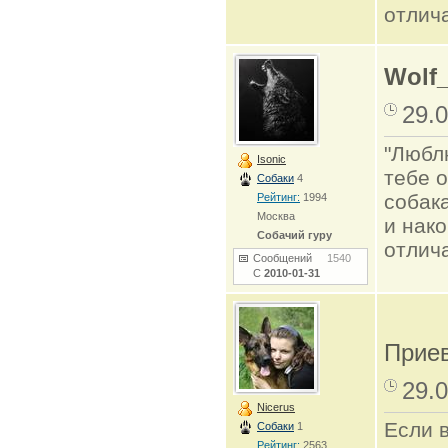
отлич
Wolf
29.0
"Люблю
Isonic
тебе о
Собаки
4
собак
Рейтинг:
1994
Москва
и нако
Собачий гуру
отлич
Сообщений
1540
С
2010-01-31
Прие
29.0
Nicerus
Если 
Собаки
1
Рейтинг:
2563