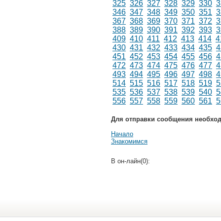
325
326
327
328
329
330
3
346
347
348
349
350
351
3
367
368
369
370
371
372
3
388
389
390
391
392
393
3
409
410
411
412
413
414
4
430
431
432
433
434
435
4
451
452
453
454
455
456
4
472
473
474
475
476
477
4
493
494
495
496
497
498
4
514
515
516
517
518
519
5
535
536
537
538
539
540
5
556
557
558
559
560
561
5
Для отправки сообщения необхо
Начало
Знакомимся
В он-лайн(0):