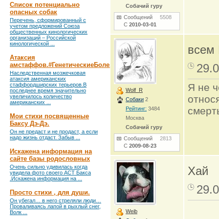
Список потенциально
Собачий гуру
опасных собак
Сообщений
5508
Перечень, сформированный с
С
2010-03-01
учетом предложений Союза
общественных кинологических
организаций – Российской
кинологической ...
всем 
Атаксия
амстаффов.#ГенетическиеБолезни
29.0
Наследственная мозжечковая
атаксия американских
стаффордширских терьеров.В
Я не ч
Wolf_R
последнее время значительно
увеличилось количество
относя
Собаки
2
американских ...
смерть
Рейтинг:
3484
Мои стихи посвященные
Москва
Баксу Дэ-Дэ.
Собачий гуру
Он не предаст и не продаст, а если
надо жизнь отдаст. Забыв ...
Сообщений
2813
С
2009-08-23
Искажена информация на
сайте базы родословных
Очень сильно удивилась когда
Хай
увидела фото своего АСТ Бакса
.Искажена информация на ...
29.0
Просто стихи , для души.
Он убегал… в него стреляли люди…
Проваливаясь лапой в рыхлый снег,
Weib
Волк ...