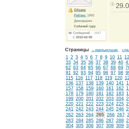
29.0
OKsana
Рейтинг:
1900
Домодедово
Собачий гуру
Сообщений
1647
С
2010-02-09
Страницы
←предыдущая
сл
1
2
3
4
5
6
7
8
9
10
11
1
33
34
35
36
37
38
39
40
4
62
63
64
65
66
67
68
69
7
91
92
93
94
95
96
97
98
9
115
116
117
118
119
120
1
136
137
138
139
140
141
1
157
158
159
160
161
162
1
178
179
180
181
182
183
1
199
200
201
202
203
204
2
220
221
222
223
224
225
2
241
242
243
244
245
246
2
262
263
264
265
266
267
283
284
285
286
287
288
2
304
305
306
307
308
309
3