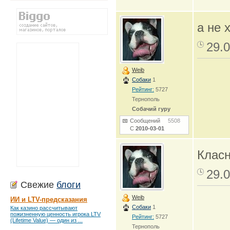
а не 
29.0
Weib
Собаки
1
Рейтинг:
5727
Тернополь
Собачий гуру
Сообщений
5508
С
2010-03-01
Класн
29.0
Свежие
блоги
Weib
ИИ и LTV-предсказания
Собаки
1
Как казино рассчитывают
пожизненную ценность игрока LTV
Рейтинг:
5727
(Lifetime Value) — один из ...
Тернополь