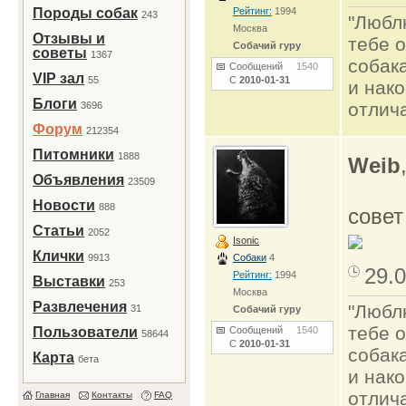
Породы собак
Рейтинг:
1994
243
"Люблю
Москва
Отзывы и
тебе о
Собачий гуру
советы
1367
собак
Сообщений
1540
VIP зал
55
С
2010-01-31
и нако
Блоги
отлич
3696
Форум
212354
Питомники
1888
Weib
Объявления
23509
Новости
888
совет
Статьи
2052
Isonic
Клички
9913
Собаки
4
29.0
Рейтинг:
1994
Выставки
253
Москва
Развлечения
"Люблю
31
Собачий гуру
тебе о
Пользователи
Сообщений
1540
58644
С
2010-01-31
собак
Карта
бета
и нако
отлич
Главная
Контакты
FAQ