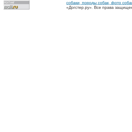
собаки, породы собак, фото собак
«Догстер.ру». Все права защище
разрешена только с письменного
«Догстер.ру»