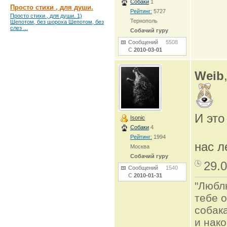
Собаки
1
Просто стихи , для души.
Рейтинг:
5727
Просто стихи , для души. 1)
Тернополь
Шепотом, без шороха Шепотом, без
слез ...
Собачий гуру
Сообщений
5508
С
2010-03-01
Weib
И это
Isonic
Собаки
4
Рейтинг:
1994
нас 
Москва
Собачий гуру
29.0
Сообщений
1540
С
2010-01-31
"Люблю
тебе о
собак
и нако