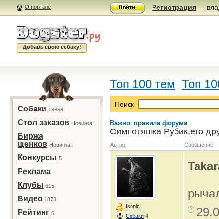
Регистрация
— влад
О портале
Добавь свою собаку!
Топ 100 тем
Топ 10
Поиск
Собаки
18658
Стол заказов
Важно: правила форума
Новинка!
Симпотяшка Рубик,его дру
Биржа
щенков
Новинка!
Автор
Сообщение
Конкурсы
5
Takar
Реклама
Клубы
615
рыча
Видео
1873
Isonic
29.0
Рейтинг
5
Собаки
4