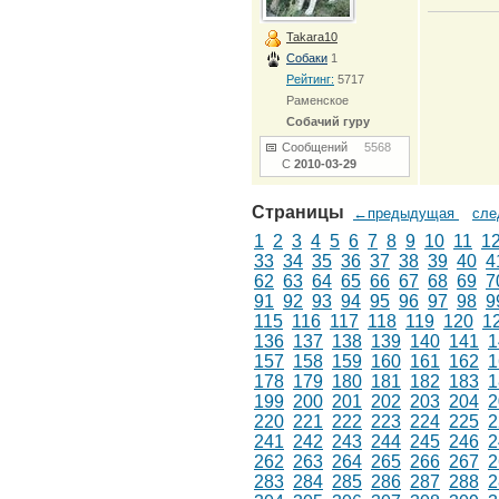
Takara10
Собаки
1
Рейтинг:
5717
Раменское
Собачий гуру
Сообщений
5568
С
2010-03-29
Страницы
←предыдущая
сл
1
2
3
4
5
6
7
8
9
10
11
1
33
34
35
36
37
38
39
40
4
62
63
64
65
66
67
68
69
7
91
92
93
94
95
96
97
98
9
115
116
117
118
119
120
1
136
137
138
139
140
141
1
157
158
159
160
161
162
1
178
179
180
181
182
183
1
199
200
201
202
203
204
2
220
221
222
223
224
225
2
241
242
243
244
245
246
2
262
263
264
265
266
267
2
283
284
285
286
287
288
2