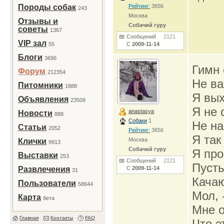
Породы собак
Рейтинг:
3656
243
Москва
Отзывы и
Собачий гуру
советы
1367
Сообщений
2121
VIP зал
55
С
2009-11-14
Блоги
3696
Гимн 
Форум
212354
Не ва
Питомники
1888
Я вых
Объявления
23509
Я не 
anastasya
Новости
888
Собаки
1
Не на
Статьи
2052
Рейтинг:
3656
Я так
Москва
Клички
9913
Собачий гуру
Я про
Выставки
253
Сообщений
2121
Пусть
Развлечения
С
2009-11-14
31
Качаю
Пользователи
58644
Мол, 
Карта
бета
Мне о
Главная
Контакты
FAQ
Что э