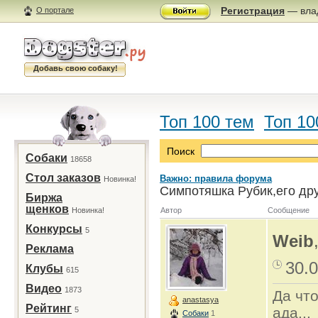
Регистрация
— влад
О портале
Добавь свою собаку!
Топ 100 тем
Топ 10
Поиск
Собаки
18658
Стол заказов
Важно: правила форума
Новинка!
Симпотяшка Рубик,его дру
Биржа
щенков
Новинка!
Автор
Сообщение
Конкурсы
5
Weib
Реклама
30.0
Клубы
615
Видео
1873
Да что
anastasya
Рейтинг
ада...
5
Собаки
1