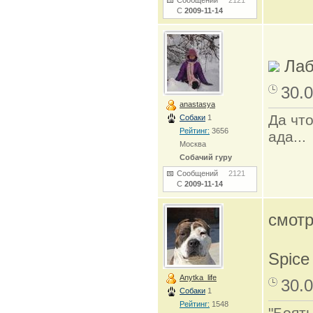
Сообщений
2121
С
2009-11-14
Лаб
30.0
anastasya
Да что
Собаки
1
Рейтинг:
3656
ада...
Москва
Собачий гуру
Сообщений
2121
С
2009-11-14
смот
Spice
Anytka_life
30.0
Собаки
1
Рейтинг:
1548
"Боять