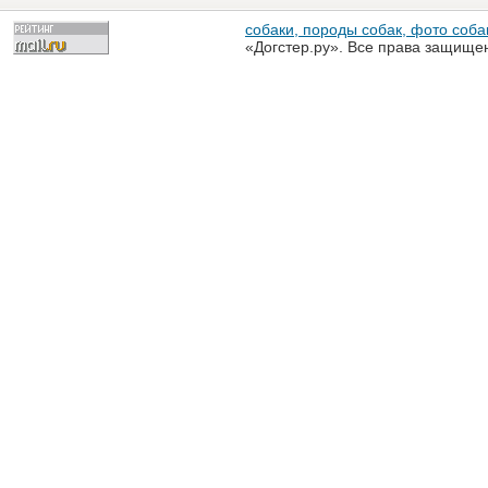
собаки, породы собак, фото собак
«Догстер.ру». Все права защище
разрешена только с письменного
«Догстер.ру»