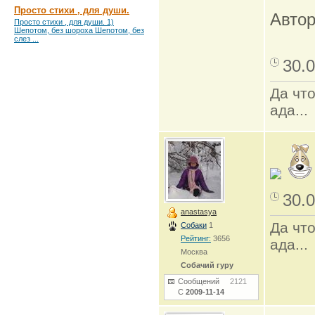
Просто стихи , для души.
Автор
Просто стихи , для души. 1)
Шепотом, без шороха Шепотом, без
слез ...
30.0
Да что
ада...
30.0
anastasya
Да что
Собаки
1
Рейтинг:
3656
ада...
Москва
Собачий гуру
Сообщений
2121
С
2009-11-14