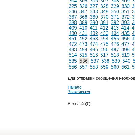
304
305
306
307
308
309
3
325
326
327
328
329
330
3
346
347
348
349
350
351
3
367
368
369
370
371
372
3
388
389
390
391
392
393
3
409
410
411
412
413
414
4
430
431
432
433
434
435
4
451
452
453
454
455
456
4
472
473
474
475
476
477
4
493
494
495
496
497
498
4
514
515
516
517
518
519
5
535
536
537
538
539
540
556
557
558
559
560
561
5
Для отправки сообщения необхо
Начало
Знакомимся
В он-лайн(0):