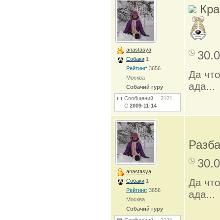
Краса
anastasya
30.0
Собаки
1
Рейтинг:
3656
Да что
Москва
ада...
Собачий гуру
Сообщений
2121
С
2009-11-14
Разба
30.0
anastasya
Да что
Собаки
1
Рейтинг:
3656
ада...
Москва
Собачий гуру