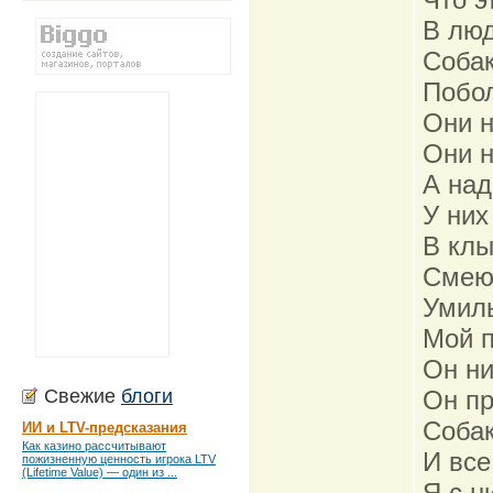
В люд
Собак
Побол
Они н
Они н
А над
У них
В клы
Смеюс
Умиль
Мой п
Он ни
Свежие
блоги
Он пр
Собак
ИИ и LTV-предсказания
Как казино рассчитывают
И все
пожизненную ценность игрока LTV
(Lifetime Value) — один из ...
Я с н