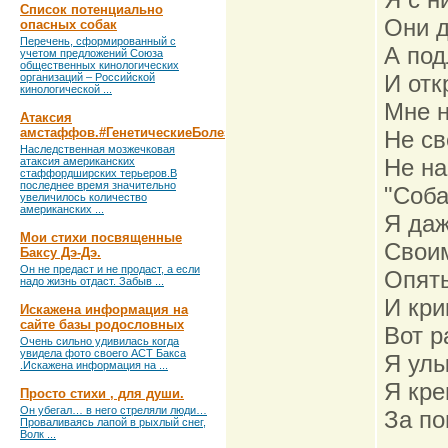
Список потенциально
Они д
опасных собак
Перечень, сформированный с
А под
учетом предложений Союза
общественных кинологических
И отк
организаций – Российской
кинологической ...
Мне н
Атаксия
амстаффов.#ГенетическиеБолезни
Не св
Наследственная мозжечковая
Не на
атаксия американских
стаффордширских терьеров.В
последнее время значительно
"Соба
увеличилось количество
американских ...
Я даж
Мои стихи посвященные
Своим
Баксу Дэ-Дэ.
Он не предаст и не продаст, а если
Опять
надо жизнь отдаст. Забыв ...
И кри
Искажена информация на
сайте базы родословных
Вот р
Очень сильно удивилась когда
увидела фото своего АСТ Бакса
Я улы
.Искажена информация на ...
Я кре
Просто стихи , для души.
Он убегал… в него стреляли люди…
За по
Проваливаясь лапой в рыхлый снег,
Волк ...