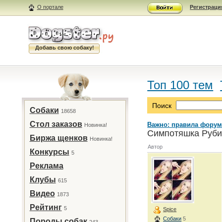
О портале
Регистраци
Добавь свою собаку!
Топ 100 тем
Поиск
Собаки
18658
Стол заказов
Важно: правила форум
Новинка!
Симпотяшка Рубик
Биржа щенков
Новинка!
Автор
Конкурсы
5
Реклама
Клубы
615
Видео
1873
Рейтинг
5
Spice
Собаки
5
Породы собак