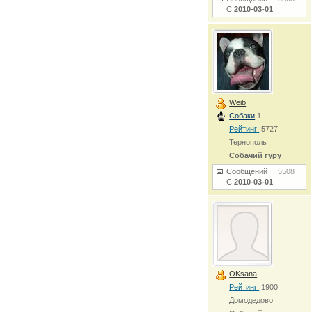
С
2010-03-01
Weib
Собаки
1
Рейтинг:
5727
Тернополь
Собачий гуру
Сообщений
5508
С
2010-03-01
OKsana
Рейтинг:
1900
Домодедово