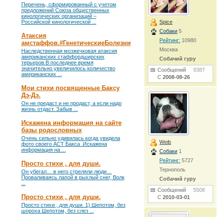
Перечень, сформированный с учетом
предложений Союза общественных
кинологических организаций –
Российской кинологической ...
Spice
Собаки
5
Атаксия
Рейтинг:
10980
амстаффов.#ГенетическиеБолезни
Москва
Наследственная мозжечковая атаксия
американских стаффордширских
Собачий гуру
терьеров.В последнее время
значительно увеличилось количество
Сообщений
9387
американских ...
С
2008-08-26
Мои стихи посвященные Баксу
Дэ-Дэ.
Он не предаст и не продаст, а если надо
жизнь отдаст. Забыв ...
Искажена информация на сайте
базы родословных
Очень сильно удивилась когда увидела
Weib
фото своего АСТ Бакса .Искажена
информация на ...
Собаки
1
Рейтинг:
5727
Просто стихи , для души.
Тернополь
Он убегал… в него стреляли люди…
Проваливаясь лапой в рыхлый снег, Волк
Собачий гуру
...
Сообщений
5508
Просто стихи , для души.
С
2010-03-01
Просто стихи , для души. 1) Шепотом, без
шороха Шепотом, без слез ...