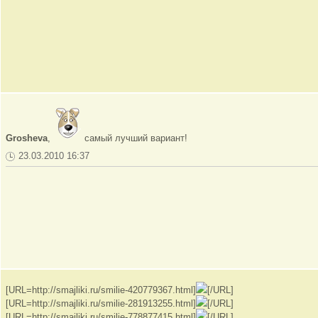
Grosheva
,
самый лучший вариант!
23.03.2010 16:37
[URL=http://smajliki.ru/smilie-420779367.html]
[/URL]
[URL=http://smajliki.ru/smilie-281913255.html]
[/URL]
[URL=http://smajliki.ru/smilie-778877415.html]
[/URL]