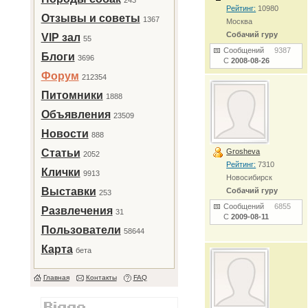
243
Рейтинг:
10980
Отзывы и советы
1367
Москва
Собачий гуру
VIP зал
55
Сообщений
9387
Блоги
3696
С
2008-08-26
Форум
212354
Питомники
1888
Объявления
23509
Новости
888
Статьи
Grosheva
2052
Рейтинг:
7310
Клички
9913
Новосибирск
Выставки
Собачий гуру
253
Сообщений
6855
Развлечения
31
С
2009-08-11
Пользователи
58644
Карта
бета
Главная
Контакты
FAQ