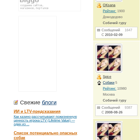
OKsana
Рейтинг:
1900
Домодедово
Собачий гуру
Сообщений
1647
С
2010-02-09
Spice
Собаки
5
Рейтинг:
10980
Москва
Собачий гуру
Свежие
блоги
Сообщений
9387
ИИ и LTV-предсказания
С
2008-08-26
Как казино рассчитывают пожизненную
ценность игрока LTV (Lifetime Value) —
один из ...
Список потенциально опасных
собак