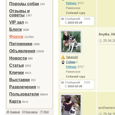
Породы собак
Рейтинг:
5717
243
Раменское
Отзывы и
Собачий гуру
советы
1367
Сообщений
5568
VIP зал
55
С
2010-03-29
Блоги
3696
Anytka_lif
Форум
212354
25.04.2
Питомники
1888
Объявления
23509
Takara10
Новости
888
Собаки
1
Статьи
2052
Рейтинг:
5717
Раменское
Клички
9913
Собачий гуру
Выставки
253
Сообщений
5568
Развлечения
С
2010-03-29
31
Пользователи
58644
Карта
бета
всё!ничег
Главная
Контакты
FAQ
25.04.2