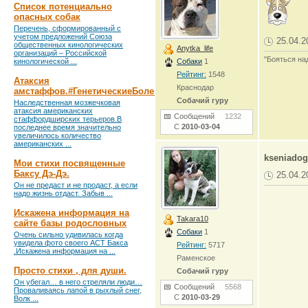
Список потенциально
опасных собак
Перечень, сформированный с
учетом предложений Союза
25.04.2
общественных кинологических
Anytka_life
организаций – Российской
"Бояться на
кинологической ...
Собаки
1
Рейтинг:
1548
Атаксия
Краснодар
амстаффов.#ГенетическиеБолезни
Собачий гуру
Наследственная мозжечковая
атаксия американских
Сообщений
1232
стаффордширских терьеров.В
С
2010-03-04
последнее время значительно
увеличилось количество
американских ...
kseniadog
Мои стихи посвященные
Баксу Дэ-Дэ.
25.04.2
Он не предаст и не продаст, а если
надо жизнь отдаст. Забыв ...
Искажена информация на
Takara10
сайте базы родословных
Собаки
1
Очень сильно удивилась когда
увидела фото своего АСТ Бакса
Рейтинг:
5717
.Искажена информация на ...
Раменское
Просто стихи , для души.
Собачий гуру
Он убегал… в него стреляли люди…
Сообщений
5568
Проваливаясь лапой в рыхлый снег,
С
2010-03-29
Волк ...