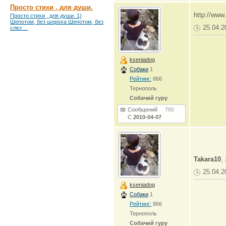
Просто стихи , для души.
http://www.
Просто стихи , для души. 1)
Шепотом, без шороха Шепотом, без
25.04.2
слез ...
kseniadog
Собаки
1
Рейтинг:
866
Тернополь
Собачий гуру
Сообщений
760
С
2010-04-07
Takara10
,
25.04.2
kseniadog
Собаки
1
Рейтинг:
866
Тернополь
Собачий гуру