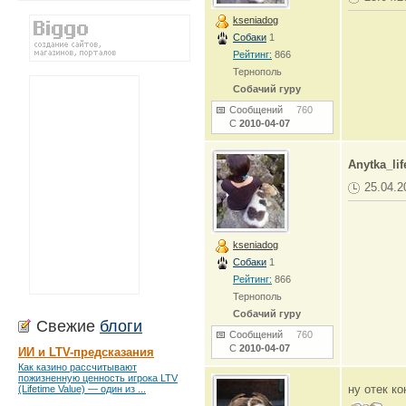
kseniadog
Собаки
1
Рейтинг:
866
Тернополь
Собачий гуру
Сообщений
760
С
2010-04-07
Anytka_lif
25.04.2
kseniadog
Собаки
1
Рейтинг:
866
Тернополь
Собачий гуру
Свежие
блоги
Сообщений
760
С
2010-04-07
ИИ и LTV-предсказания
Как казино рассчитывают
пожизненную ценность игрока LTV
ну отек ко
(Lifetime Value) — один из ...