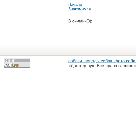
Начало
Знакомимся
В он-лайн(0):
собаки, породы собак, фото собак
«Догстер.ру». Все права защище
разрешена только с письменного
«Догстер.ру»