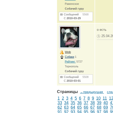
Раменское
Собачий гуру
Сообщений
5568
С
2010-03-29
о есть
25.04.2
Weib
Собаки
1
Рейтинг:
5727
Тернополь
Собачий гуру
Сообщений
5508
С
2010-03-01
Страницы
←предыдущая
сл
1
2
3
4
5
6
7
8
9
10
11
1
33
34
35
36
37
38
39
40
4
62
63
64
65
66
67
68
69
7
91
92
93
94
95
96
97
98
9