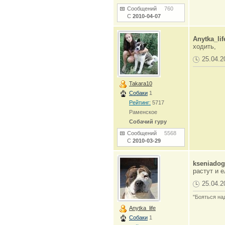
Сообщений
760
С
2010-04-07
Anytka_lif
ходить,
25.04.2
Takara10
Собаки
1
Рейтинг:
5717
Раменское
Собачий гуру
Сообщений
5568
С
2010-03-29
kseniadog
растут и е
25.04.2
"Бояться на
Anytka_life
Собаки
1