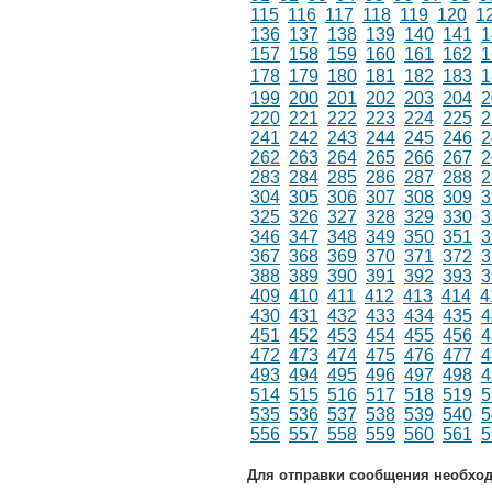
115
116
117
118
119
120
1
136
137
138
139
140
141
1
157
158
159
160
161
162
1
178
179
180
181
182
183
1
199
200
201
202
203
204
2
220
221
222
223
224
225
2
241
242
243
244
245
246
2
262
263
264
265
266
267
2
283
284
285
286
287
288
2
304
305
306
307
308
309
3
325
326
327
328
329
330
3
346
347
348
349
350
351
3
367
368
369
370
371
372
3
388
389
390
391
392
393
3
409
410
411
412
413
414
4
430
431
432
433
434
435
4
451
452
453
454
455
456
4
472
473
474
475
476
477
4
493
494
495
496
497
498
4
514
515
516
517
518
519
5
535
536
537
538
539
540
5
556
557
558
559
560
561
5
Для отправки сообщения необхо