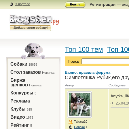
Регистрация
— влад
О портале
Добавь свою собаку!
Топ 100 тем
Топ 10
Поиск
Собаки
18658
Стол заказов
Важно: правила форума
Новинка!
Симпотяшка Рубик,его дру
Биржа
щенков
Новинка!
Автор
Сообщение
Конкурсы
5
Anytka_lif
Реклама
25.04.2
Клубы
615
Видео
1873
Takara10
Рейтинг
5
Собаки
1