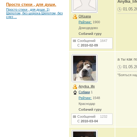
Anytka_lif
Просто стихи , для души.
01.05.2
Просто стихи , для души. 1)
Шепотом, без шороха Шепотом, без
OKsana
слез ...
Рейтинг:
1900
Домодедово
Собачий гуру
Сообщений
1647
С
2010-02-09
а ты как 
01.05.2
"Бояться на
Anytka_life
Собаки
1
Рейтинг:
1548
Краснодар
Собачий гуру
Сообщений
1232
С
2010-03-04