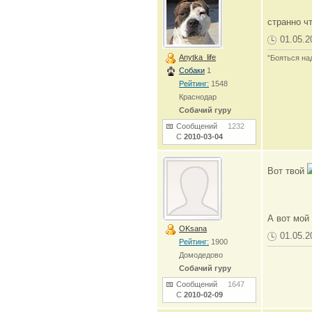
странно ч
01.05.2
Anytka_life
"Бояться на
Собаки
1
Рейтинг:
1548
Краснодар
Собачий гуру
Сообщений
1232
С
2010-03-04
Вот твой
А вот мой
OKsana
01.05.2
Рейтинг:
1900
Домодедово
Собачий гуру
Сообщений
1647
С
2010-02-09