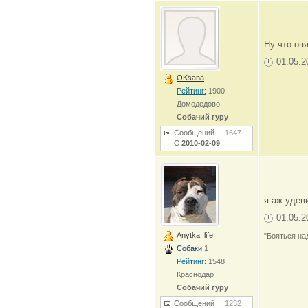
Ну что оп
01.05.2
OKsana
Рейтинг:
1900
Домодедово
Собачий гуру
Сообщений
1647
С
2010-02-09
я аж удев
01.05.2
Anytka_life
"Бояться на
Собаки
1
Рейтинг:
1548
Краснодар
Собачий гуру
Сообщений
1232