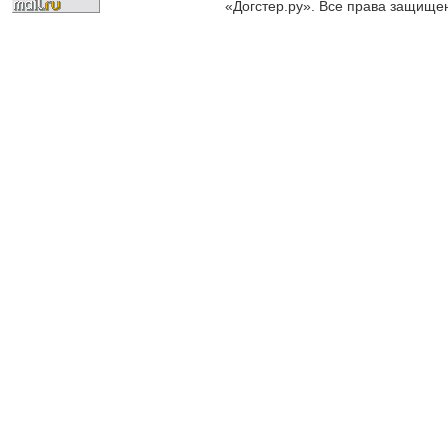
«Догстер.ру». Все права защище
разрешена только с письменного
«Догстер.ру»