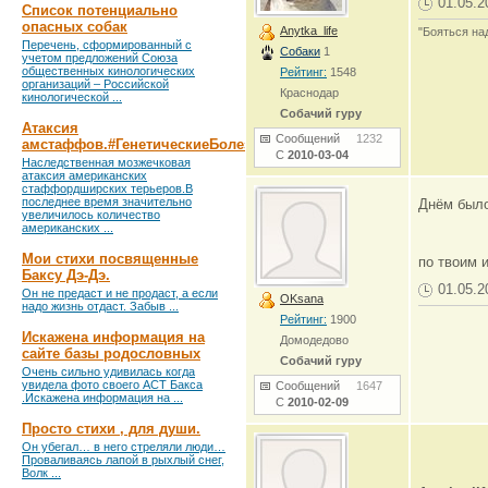
01.05.2
Список потенциально
опасных собак
Anytka_life
"Бояться на
Перечень, сформированный с
Собаки
1
учетом предложений Союза
общественных кинологических
Рейтинг:
1548
организаций – Российской
Краснодар
кинологической ...
Собачий гуру
Атаксия
Сообщений
1232
амстаффов.#ГенетическиеБолезни
С
2010-03-04
Наследственная мозжечковая
атаксия американских
стаффордширских терьеров.В
последнее время значительно
Днём было
увеличилось количество
американских ...
Мои стихи посвященные
по твоим и
Баксу Дэ-Дэ.
01.05.2
Он не предаст и не продаст, а если
OKsana
надо жизнь отдаст. Забыв ...
Рейтинг:
1900
Искажена информация на
Домодедово
сайте базы родословных
Собачий гуру
Очень сильно удивилась когда
увидела фото своего АСТ Бакса
Сообщений
1647
.Искажена информация на ...
С
2010-02-09
Просто стихи , для души.
Он убегал… в него стреляли люди…
Проваливаясь лапой в рыхлый снег,
Волк ...