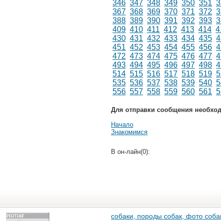
346
347
348
349
350
351
3
367
368
369
370
371
372
3
388
389
390
391
392
393
3
409
410
411
412
413
414
4
430
431
432
433
434
435
4
451
452
453
454
455
456
4
472
473
474
475
476
477
4
493
494
495
496
497
498
4
514
515
516
517
518
519
5
535
536
537
538
539
540
5
556
557
558
559
560
561
5
Для отправки сообщения необхо
Начало
Знакомимся
В он-лайн(0):
собаки, породы собак, фото собак