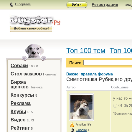
Регистрация
— влад
О портале
Добавь свою собаку!
Топ 100 тем
Топ 10
Поиск
Собаки
18658
Стол заказов
Важно: правила форума
Новинка!
Симпотяшка Рубик,его дру
Биржа
щенков
Новинка!
Автор
Сообщение
Конкурсы
5
у нас то 
Реклама
01.05.2
Клубы
615
"Бояться на
Видео
1873
Anytka_life
Рейтинг
5
Собаки
1