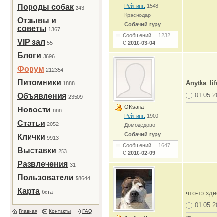
Породы собак
Рейтинг:
1548
243
Краснодар
Отзывы и
Собачий гуру
советы
1367
Сообщений
1232
VIP зал
55
С
2010-03-04
Блоги
3696
Форум
212354
Питомники
Anytka_lif
1888
01.05.2
Объявления
23509
OKsana
Новости
888
Рейтинг:
1900
Статьи
2052
Домодедово
Собачий гуру
Клички
9913
Сообщений
1647
Выставки
253
С
2010-02-09
Развлечения
31
Пользователи
58644
Карта
бета
что-то зд
01.05.2
Главная
Контакты
FAQ