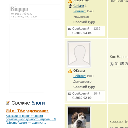
Anytka_life
"Бояться на
Собаки
1
Рейтинг:
1548
Краснодар
Собачий гуру
Сообщений
1232
С
2010-03-04
Как Баро
01.05.2
OKsana
Рейтинг:
1900
Домодедово
Собачий гуру
Сообщений
1647
С
2010-02-09
Свежие
блоги
ИИ и LTV-предсказания
Как казино рассчитывают
пожизненную ценность игрока LTV
хорошо, Б
(Lifetime Value) — один из ...