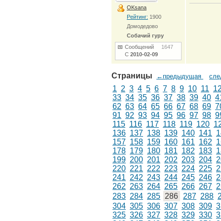
OKsana
Рейтинг:
1900
Домодедово
Собачий гуру
Сообщений
1647
С
2010-02-09
Страницы
←предыдущая
сл
1
2
3
4
5
6
7
8
9
10
11
1
33
34
35
36
37
38
39
40
4
62
63
64
65
66
67
68
69
7
91
92
93
94
95
96
97
98
9
115
116
117
118
119
120
1
136
137
138
139
140
141
1
157
158
159
160
161
162
1
178
179
180
181
182
183
1
199
200
201
202
203
204
2
220
221
222
223
224
225
2
241
242
243
244
245
246
2
262
263
264
265
266
267
2
283
284
285
286
287
288
304
305
306
307
308
309
3
325
326
327
328
329
330
3