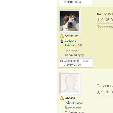
С
2010-03-04
да что-то 
01.05.2
"Бояться на
Anytka_life
Собаки
1
Рейтинг:
1548
Краснодар
Собачий гуру
Сообщений
1232
С
2010-03-04
Та тут я т
01.05.2
OKsana
Рейтинг:
1900
Домодедово
Собачий гуру