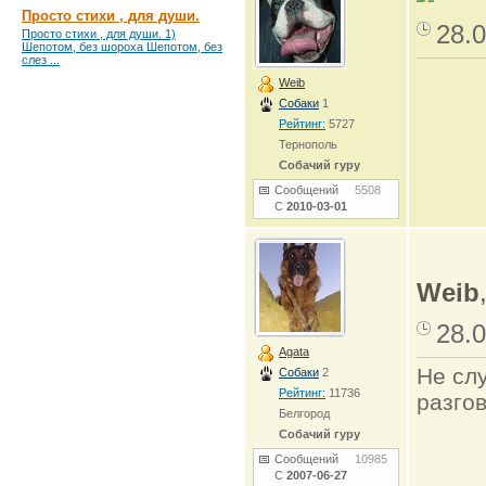
Просто стихи , для души.
28.0
Просто стихи , для души. 1)
Шепотом, без шороха Шепотом, без
слез ...
Weib
Собаки
1
Рейтинг:
5727
Тернополь
Собачий гуру
Сообщений
5508
С
2010-03-01
Weib
28.0
Agata
Не сл
Собаки
2
Рейтинг:
11736
разго
Белгород
Собачий гуру
Сообщений
10985
С
2007-06-27