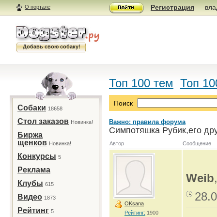
Регистрация
— влад
О портале
Добавь свою собаку!
Топ 100 тем
Топ 10
Поиск
Собаки
18658
Стол заказов
Важно: правила форума
Новинка!
Симпотяшка Рубик,его дру
Биржа
щенков
Новинка!
Автор
Сообщение
Конкурсы
5
Реклама
Weib
Клубы
615
28.0
Видео
1873
OKsana
Рейтинг
5
Рейтинг:
1900