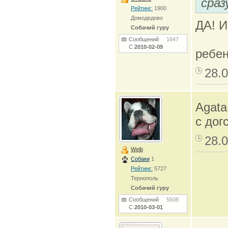
сраз
Рейтинг:
1900
Домодедово
ДА! И
Собачий гуру
Сообщений
1647
С
2010-02-09
ребен
28.0
Agata
с дог
28.0
Weib
Собаки
1
Рейтинг:
5727
Тернополь
Собачий гуру
Сообщений
5508
С
2010-03-01