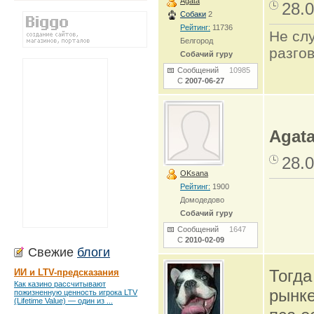
Agata
28.0
Собаки
2
Рейтинг:
11736
Не сл
Белгород
разго
Собачий гуру
Сообщений
10985
С
2007-06-27
Agat
28.0
OKsana
Рейтинг:
1900
Домодедово
Собачий гуру
Сообщений
1647
С
2010-02-09
Свежие
блоги
Тогда
ИИ и LTV-предсказания
Как казино рассчитывают
рынке
пожизненную ценность игрока LTV
(Lifetime Value) — один из ...