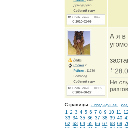
Домодедово
Собачий гуру
Сообщений
1647
С
2010-02-09
А я в
угомо
заста
Agata
Собаки
2
28.0
Рейтинг:
11736
Белгород
Не сл
Собачий гуру
разго
Сообщений
10985
С
2007-06-27
Страницы
←предыдущая
сл
1
2
3
4
5
6
7
8
9
10
11
1
33
34
35
36
37
38
39
40
4
62
63
64
65
66
67
68
69
7