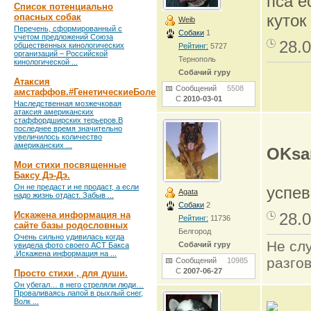
пса е
Список потенциально
куток
опасных собак
Weib
Перечень, сформированный с
Собаки
1
учетом предложений Союза
28.0
общественных кинологических
Рейтинг:
5727
организаций – Российской
Тернополь
кинологической ...
Собачий гуру
Атаксия
Сообщений
5508
амстаффов.#ГенетическиеБолезни
С
2010-03-01
Наследственная мозжечковая
атаксия американских
стаффордширских терьеров.В
последнее время значительно
увеличилось количество
американских ...
OKsa
Мои стихи посвященные
Баксу Дэ-Дэ.
Он не предаст и не продаст, а если
успев
Agata
надо жизнь отдаст. Забыв ...
Собаки
2
Искажена информация на
28.0
Рейтинг:
11736
сайте базы родословных
Белгород
Очень сильно удивилась когда
Не сл
Собачий гуру
увидела фото своего АСТ Бакса
.Искажена информация на ...
разго
Сообщений
10985
С
2007-06-27
Просто стихи , для души.
Он убегал… в него стреляли люди…
Проваливаясь лапой в рыхлый снег,
Волк ...