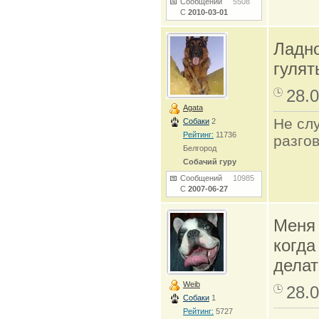
Сообщений
5508
С
2010-03-01
Ладно
гулят
28.0
Agata
Не сл
Собаки
2
Рейтинг:
11736
разго
Белгород
Собачий гуру
Сообщений
10985
С
2007-06-27
Меня 
когда
делат
Weib
28.0
Собаки
1
Рейтинг:
5727