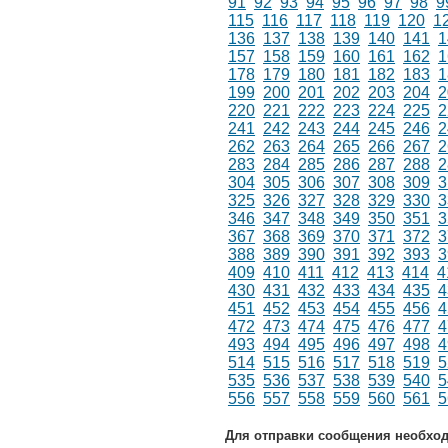
91
92
93
94
95
96
97
98
9
115
116
117
118
119
120
1
136
137
138
139
140
141
1
157
158
159
160
161
162
1
178
179
180
181
182
183
1
199
200
201
202
203
204
2
220
221
222
223
224
225
2
241
242
243
244
245
246
2
262
263
264
265
266
267
2
283
284
285
286
287
288
2
304
305
306
307
308
309
3
325
326
327
328
329
330
3
346
347
348
349
350
351
3
367
368
369
370
371
372
3
388
389
390
391
392
393
3
409
410
411
412
413
414
4
430
431
432
433
434
435
4
451
452
453
454
455
456
4
472
473
474
475
476
477
4
493
494
495
496
497
498
4
514
515
516
517
518
519
5
535
536
537
538
539
540
5
556
557
558
559
560
561
5
Для отправки сообщения необхо