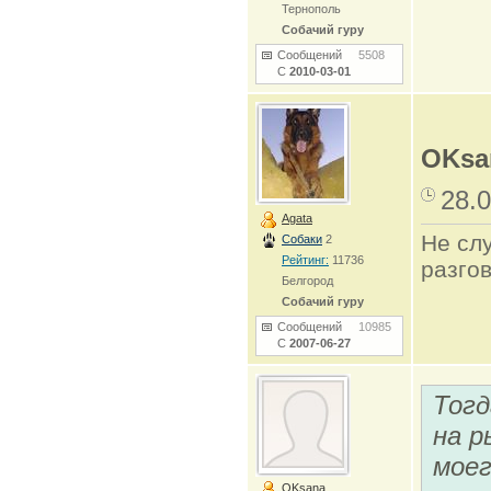
Тернополь
Собачий гуру
Сообщений
5508
С
2010-03-01
OKsa
28.0
Agata
Не сл
Собаки
2
Рейтинг:
11736
разго
Белгород
Собачий гуру
Сообщений
10985
С
2007-06-27
Тогд
на р
моег
OKsana