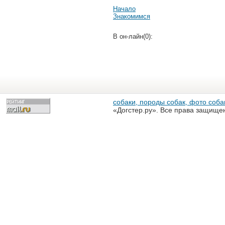
Начало
Знакомимся
В он-лайн(0):
собаки, породы собак, фото собак
«Догстер.ру». Все права защище
разрешена только с письменного
«Догстер.ру»