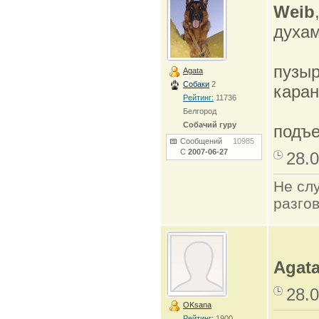
Weib
духам
пузы
Agata
Собаки
2
каран
Рейтинг:
11736
Белгород
Собачий гуру
подъе
Сообщений
10985
С
2007-06-27
28.0
Не сл
разго
Agat
28.0
OKsana
Рейтинг:
1900