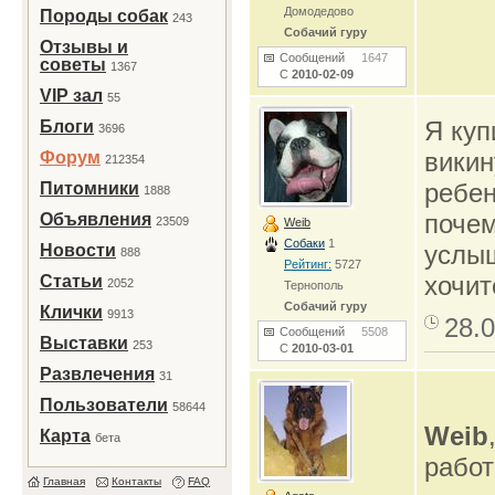
Домодедово
Породы собак
243
Собачий гуру
Отзывы и
Сообщений
1647
советы
1367
С
2010-02-09
VIP зал
55
Я куп
Блоги
3696
викин
Форум
212354
ребен
Питомники
1888
почем
Объявления
23509
Weib
Собаки
1
услыш
Новости
888
Рейтинг:
5727
хочит
Статьи
2052
Тернополь
Собачий гуру
Клички
9913
28.0
Сообщений
5508
Выставки
253
С
2010-03-01
Развлечения
31
Пользователи
58644
Weib
Карта
бета
работ
Главная
Контакты
FAQ