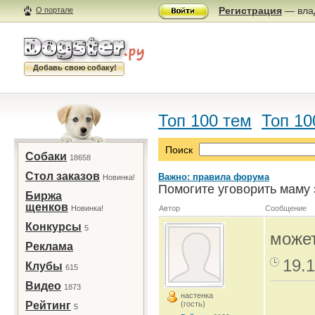
Регистрация
— влад
О портале
Добавь свою собаку!
Топ 100 тем
Топ 10
Поиск
Собаки
18658
Стол заказов
Важно: правила форума
Новинка!
Помогите уговорить маму 
Биржа
щенков
Новинка!
Автор
Сообщение
Конкурсы
5
может
Реклама
19.1
Клубы
615
Видео
1873
настенка
Рейтинг
(гость)
5