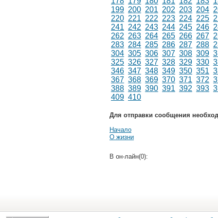
178
179
180
181
182
183
1
199
200
201
202
203
204
2
220
221
222
223
224
225
2
241
242
243
244
245
246
2
262
263
264
265
266
267
2
283
284
285
286
287
288
2
304
305
306
307
308
309
3
325
326
327
328
329
330
3
346
347
348
349
350
351
3
367
368
369
370
371
372
3
388
389
390
391
392
393
3
409
410
Для отправки сообщения необхо
Начало
О жизни
В он-лайн(0):