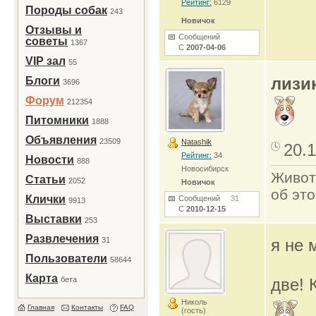
Рейтинг:
6129
Породы собак
243
Новичок
Отзывы и
Сообщений
советы
1367
С
2007-04-06
VIP зал
55
лизи
Блоги
3696
Форум
212354
Питомники
1888
Объявления
23509
Natashik
20.1
Рейтинг:
34
Новости
888
Новосибирск
Живот
Статьи
2052
Новичок
об это
Клички
Сообщений
31
9913
С
2010-12-15
Выставки
253
Развлечения
31
я не 
Пользователи
58644
Карта
бета
две! К
Николь
Главная
Контакты
FAQ
(гость)