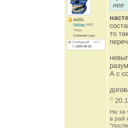
нее
наст
as1551
соста
Рейтинг:
6097
Тверь
то та
Собачий гуру
переч
Сообщений
4977
С
2009-06-25
невып
разум
А с с
догов
20.1
Не за 
в рай 
"после