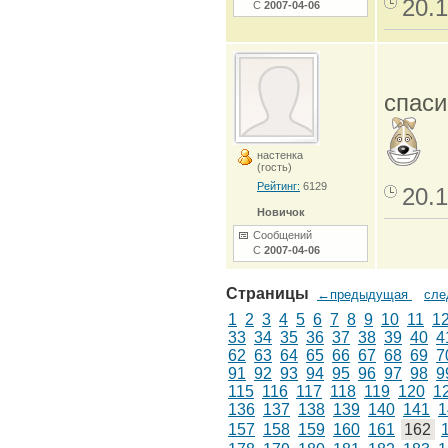
20.1
С
2007-04-06
спаси
настенка
(гость)
Рейтинг:
6129
20.1
Новичок
Сообщений
С
2007-04-06
Страницы
←предыдущая
сл
1
2
3
4
5
6
7
8
9
10
11
1
33
34
35
36
37
38
39
40
4
62
63
64
65
66
67
68
69
7
91
92
93
94
95
96
97
98
9
115
116
117
118
119
120
1
136
137
138
139
140
141
1
157
158
159
160
161
162