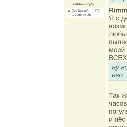
Собачий гуру
Rimm
Сообщений
4977
С
2009-06-25
Я с д
возмо
любым
пылес
моей 
ВСЕХ
ну в
его
Так ж
часов
погул
и пёс