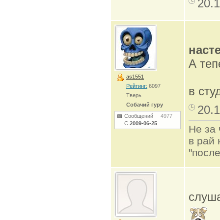
20.1
наст
А теп
as1551
Рейтинг:
6097
в сту
Тверь
Собачий гуру
20.1
Сообщений
4977
С
2009-06-25
Не за 
в рай 
"после
слуша