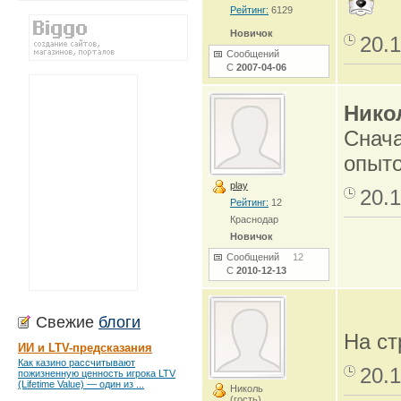
Рейтинг:
6129
Новичок
20.1
Сообщений
С
2007-04-06
Нико
Снача
опыто
play
20.1
Рейтинг:
12
Краснодар
Новичок
Сообщений
12
С
2010-12-13
Свежие
блоги
На ст
ИИ и LTV-предсказания
Как казино рассчитывают
20.1
пожизненную ценность игрока LTV
(Lifetime Value) — один из ...
Николь
(гость)