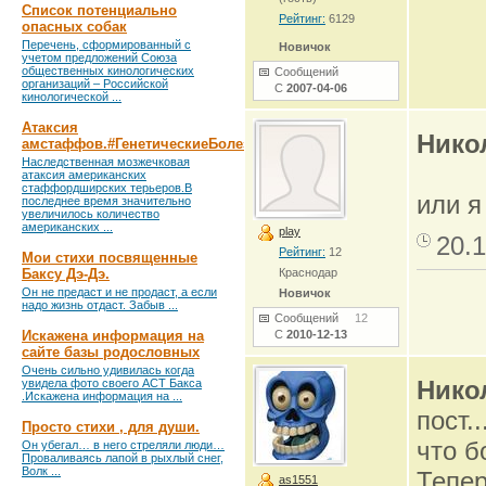
Список потенциально
Рейтинг:
6129
опасных собак
Перечень, сформированный с
Новичок
учетом предложений Союза
общественных кинологических
Сообщений
организаций – Российской
С
2007-04-06
кинологической ...
Атаксия
Нико
амстаффов.#ГенетическиеБолезни
Наследственная мозжечковая
атаксия американских
стаффордширских терьеров.В
или я
последнее время значительно
увеличилось количество
американских ...
play
20.1
Рейтинг:
12
Мои стихи посвященные
Баксу Дэ-Дэ.
Краснодар
Он не предаст и не продаст, а если
Новичок
надо жизнь отдаст. Забыв ...
Сообщений
12
Искажена информация на
С
2010-12-13
сайте базы родословных
Очень сильно удивилась когда
Нико
увидела фото своего АСТ Бакса
.Искажена информация на ...
пост.
Просто стихи , для души.
что б
Он убегал… в него стреляли люди…
Проваливаясь лапой в рыхлый снег,
Волк ...
Тепер
as1551