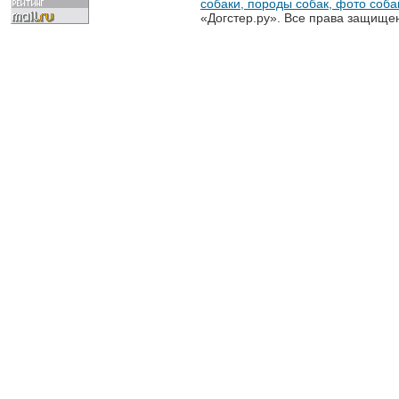
собаки, породы собак, фото собак
«Догстер.ру». Все права защище
разрешена только с письменного
«Догстер.ру»