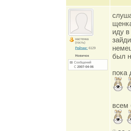
слуша
щенка
иду в
зайди
настенка
(гость)
немец
Рейтинг:
6129
был н
Новичок
Сообщений
С
2007-04-06
пока 
всем 