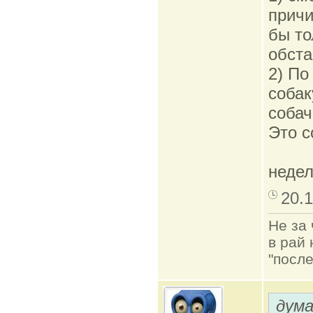
причи
бы то
обста
2) По
собак
собач
Это с
недел
20.1
Не за 
в рай 
"после
дум