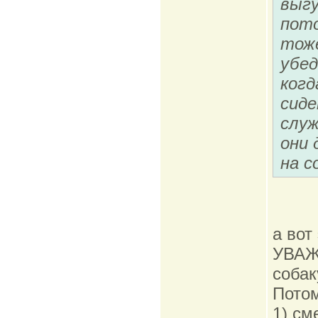
выгу
пото
тоже
убед
когд
сиде
служ
они 
на с
а вот
УВАЖ
собак
Потом
1) см