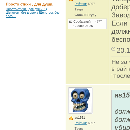
Просто стихи , для души.
Рейтинг:
6097
добер
Просто стихи , для души. 1)
Тверь
Шепотом, без шороха Шепотом, без
Завод
Собачий гуру
слез ...
Если 
Сообщений
4977
С
2009-06-25
долж
беспо
20.1
Не за 
в рай 
"после
as15
дол
долж
as1551
Рейтинг:
6097
убир
Тверь