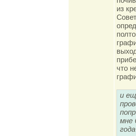
почив
из кр
Совет
опред
полто
графи
выход
прибе
что н
графи
и ещ
пров
попр
мне 
года