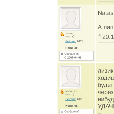
Natas
А пап
лизикс
20.1
(гость)
Рейтинг:
6129
Новичок
Сообщений
С
2007-04-06
лизик
ходиш
будет
через
настенка
(гость)
нибуд
Рейтинг:
6129
УДАЧИ
Новичок
Сообщений