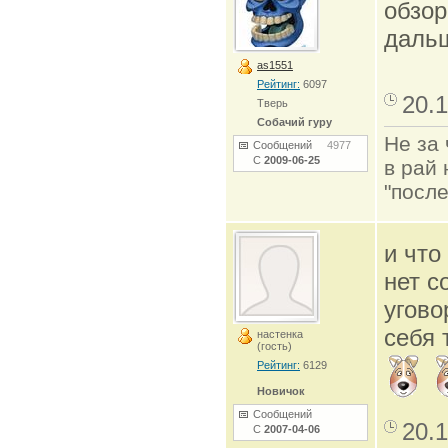
обзор
дальш
as1551
Рейтинг:
6097
20.1
Тверь
Собачий гуру
Не за 
Сообщений
4977
С
2009-06-25
в рай 
"после
и что
нет с
угово
себя 
настенка
(гость)
Рейтинг:
6129
Новичок
Сообщений
20.1
С
2007-04-06