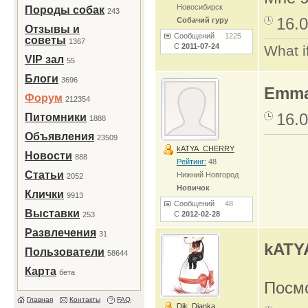
Новосибирск
Породы собак
243
16.0
Собачий гуру
Отзывы и
Сообщений
1225
советы
1367
С
2011-07-24
What i
VIP зал
55
Блоги
3696
Emma
Форум
212354
16.0
Питомники
1888
Объявления
23509
kATYA_CHERRY
Новости
888
Рейтинг:
48
Статьи
Нижний Новгород
2052
Новичок
Клички
9913
Сообщений
48
Выставки
С
2012-02-28
253
Развлечения
31
kATY
Пользователи
58644
Карта
бета
Посмо
Главная
Контакты
FAQ
Dik_Dianka