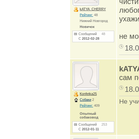
чисти
любог
kATYA_CHERRY
Рейтинг:
48
ухажи
Нижний Новгород
Новичок
Сообщений
48
не мо
С
2012-02-28
18.0
kATY
сам п
18.0
Konfetka25
Собаки
2
Не учи
Рейтинг:
409
Опытный
собаковод
Сообщений
253
С
2012-01-11