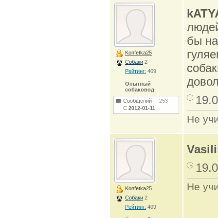
kATY
людей
бы на
гуляе
Konfetka25
Собаки
2
собак
Рейтинг:
409
довол
Опытный
собаковод
19.0
Сообщений
253
С
2012-01-11
Не учи
Vasil
19.0
Не учи
Konfetka25
Собаки
2
Рейтинг:
409