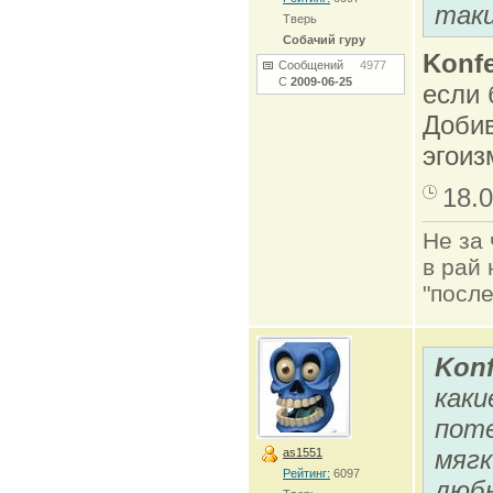
таки
Тверь
Собачий гуру
Konfe
Сообщений
4977
С
2009-06-25
если 
Добив
эгоиз
18.0
Не за 
в рай 
"после
Konf
каки
поте
мягк
as1551
Рейтинг:
6097
люб