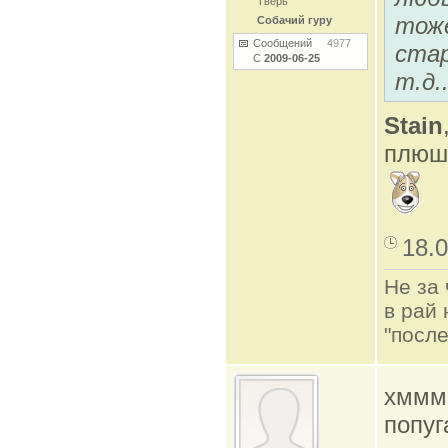
Тверь
тоже
Собачий гуру
Сообщений
4977
стар
С
2009-06-25
т.д..
Stain
плюше
18.0
Не за 
в рай 
"после
хммм 
попуг