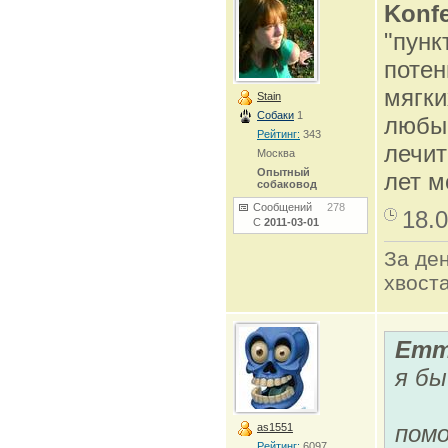
Konfe
"пунк
потен
мягки
Stain
Собаки
1
любы
Рейтинг:
343
лечит
Москва
Опытный
лет м
собаковод
Сообщений
278
18.0
С
2011-03-01
За ден
хвоста
Emm
я бы
помо
as1551
Рейтинг:
6097