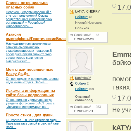
Список потенциально
17.0
опасных собак
kATYA_CHERRY
Перечень, сформированный с
учетом предложений Союза
Рейтинг:
48
общественных кинологических
организаций – Российской
Нижний Новгород
кинологической ...
Новичок
Атаксия
Сообщений
48
амстаффов.#ГенетическиеБолезни
С
2012-02-28
Наследственная мозжечковая
атаксия американских
стаффордширских терьеров.В
Emma
последнее время значительно
увеличилось количество
бойко
американских ...
Мои стихи посвященные
Баксу Дэ-Дэ.
помог
Konfetka25
Он не предаст и не продаст, а если
надо жизнь отдаст. Забыв ...
Собаки
2
таких
Рейтинг:
409
Искажена информация на
сайте базы родословных
17.0
Опытный
Очень сильно удивилась когда
собаковод
увидела фото своего АСТ Бакса
.Искажена информация на ...
Сообщений
253
Не учи
С
2012-01-11
Просто стихи , для души.
Он убегал… в него стреляли люди…
Проваливаясь лапой в рыхлый снег,
kATY
Волк ...