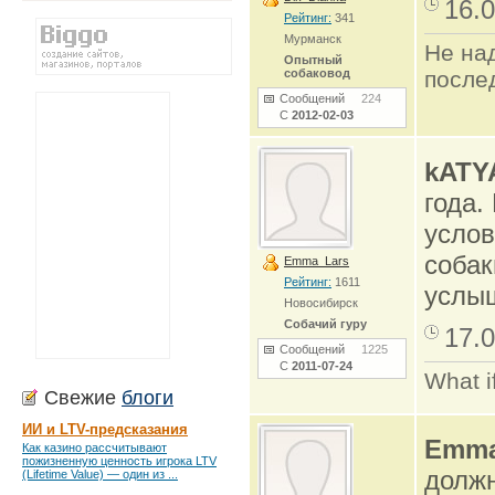
16.0
Рейтинг:
341
Мурманск
Не на
Опытный
собаковод
после
Сообщений
224
С
2012-02-03
kATY
года.
услов
собак
Emma_Lars
Рейтинг:
1611
услы
Новосибирск
Собачий гуру
17.0
Сообщений
1225
С
2011-07-24
What i
Свежие
блоги
ИИ и LTV-предсказания
Emma
Как казино рассчитывают
пожизненную ценность игрока LTV
должн
(Lifetime Value) — один из ...