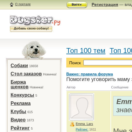
Регистрация
— влад
О портале
Добавь свою собаку!
Топ 100 тем
Топ 10
Поиск
Собаки
18658
Стол заказов
Важно: правила форума
Новинка!
Помогите уговорить маму 
Биржа
щенков
Новинка!
Автор
Сообщение
Конкурсы
5
Emm
Реклама
знае
Клубы
615
Видео
1873
Emma_Lars
Рейтинг
5
Мне э
Рейтинг:
1611