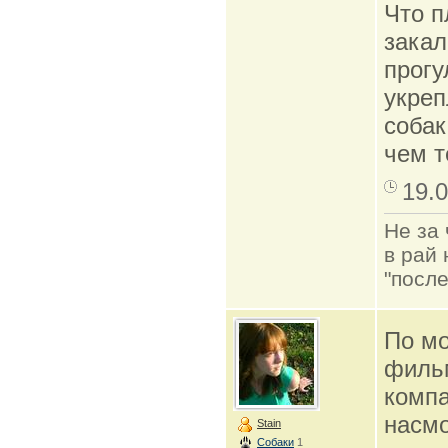
Что п
закал
прогу
укре
собак
чем т
19.0
Не за 
в рай 
"после
По мо
фильм
компа
насмо
Stain
Собаки
1