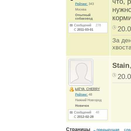
что, 
Рейтинг:
343
нужно
Москва
Опытный
корми
собаковод
Сообщений
278
20.0
С
2011-03-01
За ден
хвоста
Stain
20.0
kATYA_CHERRY
Рейтинг:
48
Нижний Новгород
Новичок
Сообщений
48
С
2012-02-28
Страницы
←предыдущая
сл