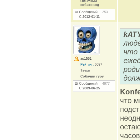
Опытный
собаковод
Сообщений
253
С
2012-01-11
kAT
люде
что 
ежед
as1551
Рейтинг:
6097
роди
Тверь
долж
Собачий гуру
Сообщений
4977
С
2009-06-25
Konfe
что м
подст
неодн
остаю
часов