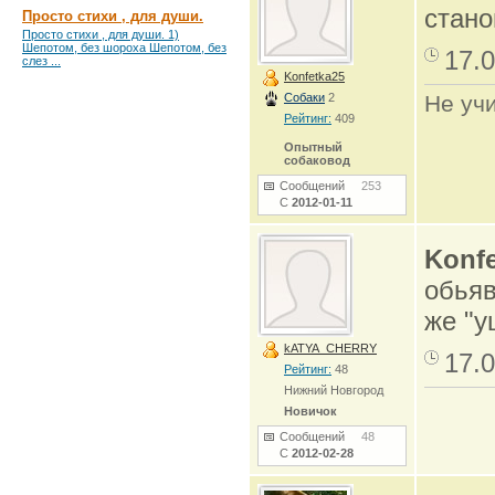
стано
Просто стихи , для души.
Просто стихи , для души. 1)
Шепотом, без шороха Шепотом, без
17.0
слез ...
Konfetka25
Собаки
2
Не учи
Рейтинг:
409
Опытный
собаковод
Сообщений
253
С
2012-01-11
Konfe
обьяв
же "у
kATYA_CHERRY
17.0
Рейтинг:
48
Нижний Новгород
Новичок
Сообщений
48
С
2012-02-28