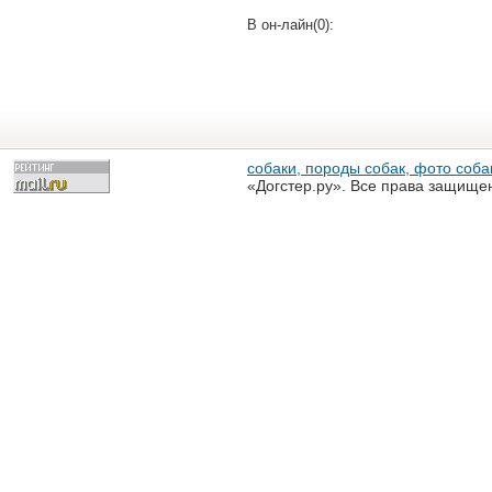
В он-лайн(0):
собаки, породы собак, фото собак
«Догстер.ру». Все права защище
разрешена только с письменного
«Догстер.ру»