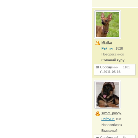
Milafka
Рейтинг:
1828
Новороссийск
Собачий гуру
Сообщений
1101
С
2011-05-16
sweet_puppy
Рейтинг:
108
Новосибирск
Бывалый
Сообщений
84