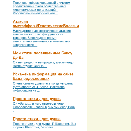
Перечень, сформированный с учетом
предложений Союза общественных
кинологических организаций –
Российской кинологической ...
Атаксия
амстаффов.#ГенетическиеБолезни
Наследственная мозжечковая атаксия
американских стаффордширских
терьеров.В последнее время
значительно увеличилось количество
американских ...
Мои стихи посвященные Баксу
Дэ-Дэ.
Он не предаст и не продаст, а если надо
жизнь отдаст. Забыв ...
Искажена информация на сайте
базы родословных
Очень сильно удивилась когда увидела
фото своего АСТ Бакса .Искажена
информация на ...
Просто стихи , для души.
Он убегал… в него стреляли люди…
Проваливаясь лапой в рыхлый снег, Волк
...
Просто стихи , для души.
Просто стихи , для души. 1) Шепотом, без
шороха Шепотом, без слез ...