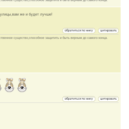
инственное существо,способное защитить и быть верным до самого конца.
 улицы,вам же и будет лучше!
инственное существо,способное защитить и быть верным до самого конца.