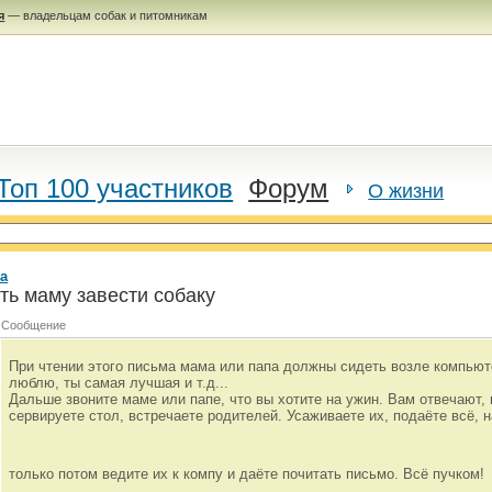
я
— владельцам собак и питомникам
Топ 100 участников
Форум
О жизни
а
ть маму завести собаку
Сообщение
При чтении этого письма мама или папа должны сидеть возле компьюте
люблю, ты самая лучшая и т.д...
Дальше звоните маме или папе, что вы хотите на ужин. Вам отвечают, 
сервируете стол, встречаете родителей. Усаживаете их, подаёте всё, н
только потом ведите их к компу и даёте почитать письмо. Всё пучком!