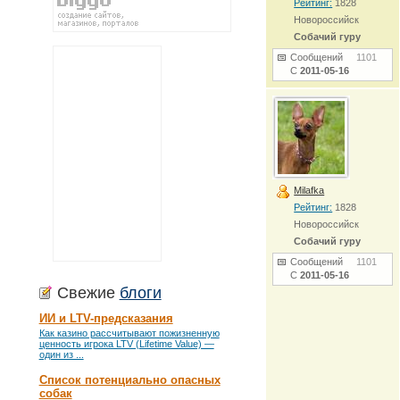
Рейтинг:
1828
Новороссийск
Собачий гуру
Сообщений
1101
С
2011-05-16
Milafka
Рейтинг:
1828
Новороссийск
Собачий гуру
Сообщений
1101
С
2011-05-16
Свежие
блоги
ИИ и LTV-предсказания
Как казино рассчитывают пожизненную
ценность игрока LTV (Lifetime Value) —
один из ...
Список потенциально опасных
собак