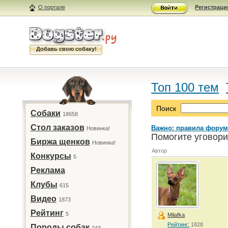
О портале
Регистраци
Добавь свою собаку!
Топ 100 тем
Поиск
Собаки
18658
Стол заказов
Важно: правила форум
Новинка!
Помогите уговори
Биржа щенков
Новинка!
Автор
Конкурсы
5
Реклама
Клубы
615
Видео
1873
Рейтинг
5
Milafka
Рейтинг:
1828
Породы собак