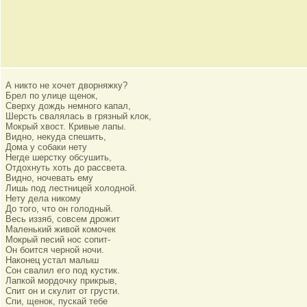
А никто не хочет дворняжку?
Брел по улице щенок,
Сверху дождь немного капал,
Шерсть свалялась в грязный клок,
Мокрый хвост. Кривые лапы.
Видно, некуда спешить,
Дома у собаки нету
Негде шерстку обсушить,
Отдохнуть хоть до рассвета.
Видно, ночевать ему
Лишь под лестницей холодной.
Нету дела никому
До того, что он голодный.
Весь иззяб, совсем дрожит
Маленький живой комочек
Мокрый песий нос сопит-
Он боится черной ночи.
Наконец устал малыш
Сон свалил его под кустик.
Лапкой мордочку прикрыв,
Спит он и скулит от грусти.
Спи, щенок, пускай тебе