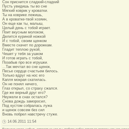
Сон приснится сладкий-сладкий
Пусть увидишь ты во сне
Мягкий коврик у кроватки.
Ты на коврике лежишь,
А в кроватке-твой хозяин,
Он еще как ты, малыш,
Целый день с тобой играет.
Поит вкусным молоком,
Делится куриной ножкой
И с тобой, своим щенком
Вместе скачет по дорожкам.
Гладит теплою рукой,
Чешет у тебя за ушком
И готов играть с тобой,
Позабыв про все игрушки.
...Так мечтал во сне щенок,
Песье сердце счастьем билось.
Только вдруг на нос его
Капля мокрая скатилась.
Он не понял ничего,
Глаз открыл, со страху сжался.
Где же верный друг его?
Неужели в снах остался?
Снова дождь заморосил,
Под кустом собралась лужа
и щенок совсем без сил
Вновь побрел навстречу стуже.
14.06.2011 11:54