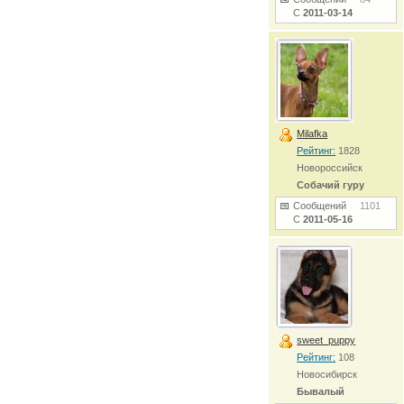
С
2011-03-14
Milafka
Рейтинг:
1828
Новороссийск
Собачий гуру
Сообщений
1101
С
2011-05-16
sweet_puppy
Рейтинг:
108
Новосибирск
Бывалый