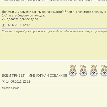
Если вас когда-нибудь спросят за что,вы любите собак,ответьте,потому что,это ед
Девочки и мальчики,как вы не понимаете? Если вы возьмете собачку с
1)Спасете беднягу от голода.
2)Сделаете доброе дело.
14.06.2011 12:13
Если вас когда-нибудь спросят за что,вы любите собак,ответьте,потому что,это ед
ВСЕМ ПРИВЕТ!!! МНЕ КУПИЛИ СОБАКУ!!!!!
14.06.2011 12:52
Люблю собак*