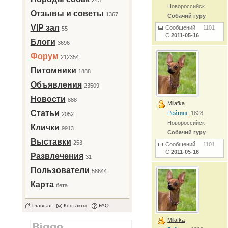
243
Новороссийск
Отзывы и советы
1367
Собачий гуру
VIP зал
Сообщений
1101
55
С
2011-05-16
Блоги
3696
Форум
212354
Питомники
1888
Объявления
23509
Новости
888
Milafka
Статьи
Рейтинг:
1828
2052
Новороссийск
Клички
9913
Собачий гуру
Выставки
253
Сообщений
1101
С
2011-05-16
Развлечения
31
Пользователи
58644
Карта
бета
Главная
Контакты
FAQ
Milafka