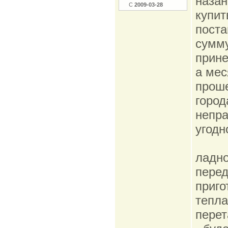
назан
С
2009-03-28
купит
поста
сумму
прине
а мес
проше
город
непра
угодно
ладно
перед
приго
тепла
перет