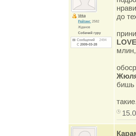
нрави
до те
Virka
Рейтинг:
2582
Жданов
прини
Собачий гуру
Сообщений
2494
LOV
С
2009-03-28
млин,
обоср
Жюл
бишь 
такие
15.0
Кара