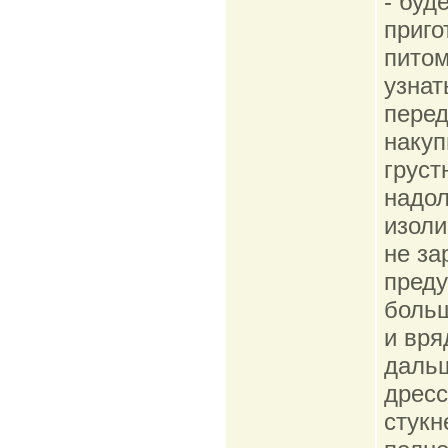
- буд
приго
питом
узнат
перед
накуп
груст
надол
изоли
не за
преду
больш
и вря
дальш
дресс
стукн