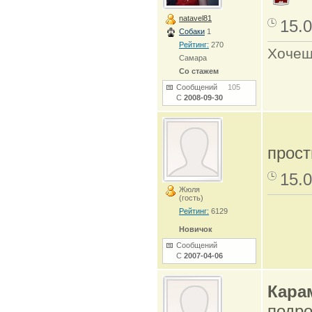
natavel81
15.0
Собаки
1
Рейтинг:
270
Хочеш
Самара
Со стажем
Сообщений
105
С
2008-09-30
прост
15.0
Жюля
(гость)
Рейтинг:
6129
Новичок
Сообщений
С
2007-04-06
Кара
подро