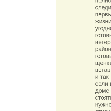
полно
следи
первы
жизни
угодн
готов
ветер
район
готов
щенка
встав
и так
если 
доме 
стоят
нужно