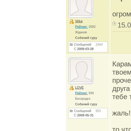
огро
Virka
15.0
Рейтинг:
2582
Жданов
Собачий гуру
Сообщений
2494
С
2009-03-28
Карам
твоем
проче
друга
LOVE
Рейтинг:
930
тебе 
Богородск
Собачий гуру
Сообщений
853
жаль
С
2009-05-31
то чт