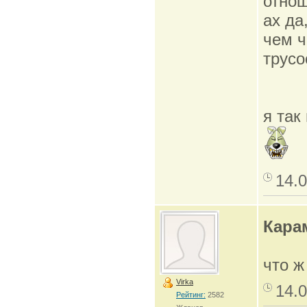
отнош
ах да
чем ч
трусо
я так
14.0
Кара
что ж
Virka
14.0
Рейтинг:
2582