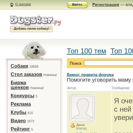
Регистрация
— влад
О портале
Добавь свою собаку!
Топ 100 тем
Топ 10
Поиск
Собаки
18658
Стол заказов
Важно: правила форума
Новинка!
Помогите уговорить маму 
Биржа
щенков
Новинка!
Автор
Сообщение
Конкурсы
5
Я оче
Реклама
с ней
Клубы
615
увери
Видео
1873
Даша
Рейтинг
(гость)
5