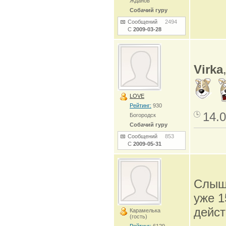
Жданов
Собачий гуру
Сообщений
2494
С
2009-03-28
Virka
LOVE
Рейтинг:
930
14.0
Богородск
Собачий гуру
Сообщений
853
С
2009-05-31
Слыш
уже 1
дейст
Карамелька
(гость)