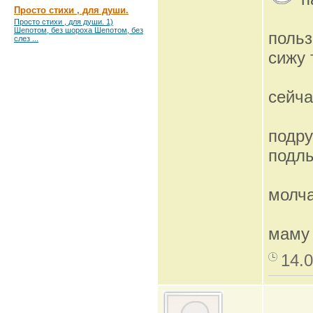
Просто стихи , для души.
Просто стихи , для души. 1)
Шепотом, без шороха Шепотом, без
поль
слез ...
сижу 
сейча
подру
подлы
молч
маму
14.0