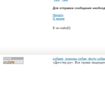
Для отправки сообщения необхо
Начало
О жизни
В он-лайн(0):
собаки, породы собак, фото собак
«Догстер.ру». Все права защище
разрешена только с письменного
«Догстер.ру»