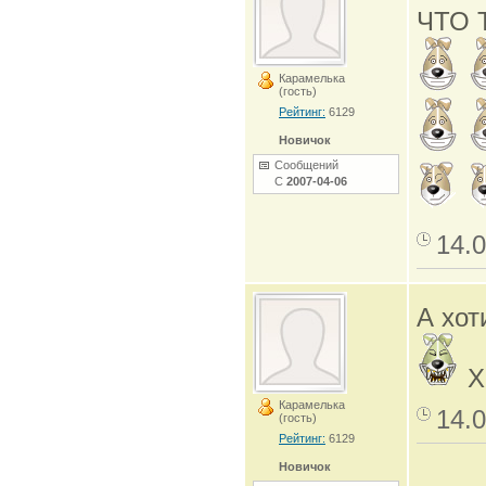
ЧТО 
Карамелька
(гость)
Рейтинг:
6129
Новичок
Сообщений
С
2007-04-06
14.0
А хот
Х
Карамелька
14.0
(гость)
Рейтинг:
6129
Новичок