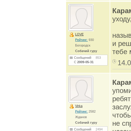
Кара
уходу
назы
LOVE
Рейтинг:
930
и реш
Богородск
тебе 
Собачий гуру
Сообщений
853
14.0
С
2009-05-31
Кара
упоми
ребят
заслу
Virka
Рейтинг:
2582
чтобы
Жданов
не сп
Собачий гуру
Сообщений
2494