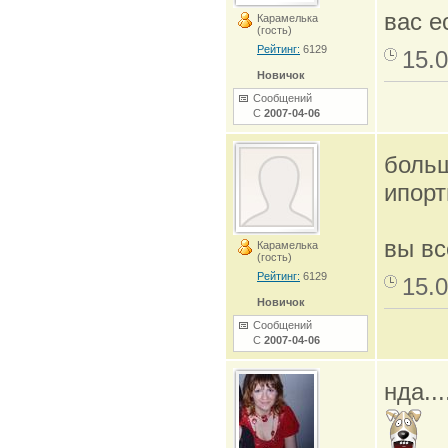
вас е
Карамелька
(гость)
Рейтинг:
6129
15.0
Новичок
Сообщений
С
2007-04-06
больш
ипорт
вы вс
Карамелька
(гость)
Рейтинг:
6129
15.0
Новичок
Сообщений
С
2007-04-06
нда..