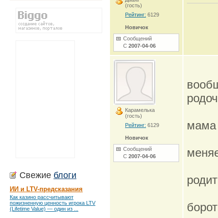
(гость)
Рейтинг:
6129
Новичок
Сообщений
С
2007-04-06
вообщ
родоч
Карамелька
(гость)
мам
Рейтинг:
6129
Новичок
Сообщений
меняе
С
2007-04-06
Свежие
блоги
родит
ИИ и LTV-предсказания
Как казино рассчитывают
пожизненную ценность игрока LTV
боро
(Lifetime Value) — один из ...