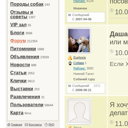
посов
Рейтинг:
6129
Породы собак
243
Новичок
10.0
Отзывы и
Сообщений
советы
1367
С
2007-04-06
VIP зал
55
Даша
Блоги
3696
или 
Форум
212354
Питомники
1888
10.0
Объявления
23509
Euphoria
Если Х
Собаки
1
Новости
888
Рейтинг:
3582
Статьи
2052
Нижний Тагил
Собачий гуру
Клички
9913
Сообщений
1972
Выставки
253
С
2008-08-21
Развлечения
31
Я хоч
Пользователи
58644
делат
Карта
бета
11.0
Главная
Контакты
FAQ
Даша