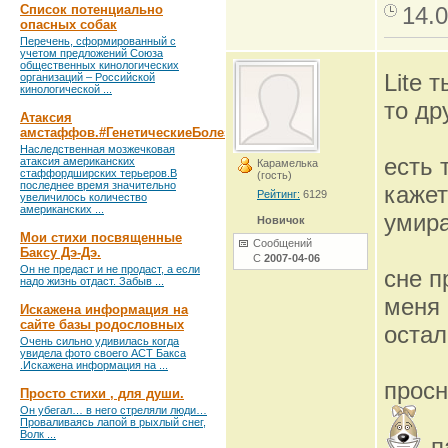
Список потенциально
14.0
опасных собак
Перечень, сформированный с
учетом предложений Союза
общественных кинологических
Lite 
организаций – Российской
кинологической ...
то др
Атаксия
амстаффов.#ГенетическиеБолезни
Наследственная мозжечковая
есть 
атаксия американских
Карамелька
стаффордширских терьеров.В
(гость)
последнее время значительно
кажет
Рейтинг:
6129
увеличилось количество
американских ...
умира
Новичок
Мои стихи посвященные
Сообщений
Баксу Дэ-Дэ.
С
2007-04-06
Он не предаст и не продаст, а если
сне п
надо жизнь отдаст. Забыв ...
меня 
Искажена информация на
сайте базы родословных
остал
Очень сильно удивилась когда
увидела фото своего АСТ Бакса
.Искажена информация на ...
просн
Просто стихи , для души.
Он убегал… в него стреляли люди…
Проваливаясь лапой в рыхлый снег,
Волк ...
п