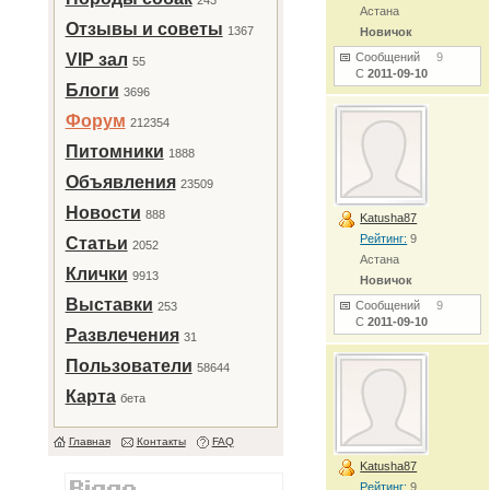
243
Астана
Отзывы и советы
1367
Новичок
VIP зал
Сообщений
9
55
С
2011-09-10
Блоги
3696
Форум
212354
Питомники
1888
Объявления
23509
Новости
888
Katusha87
Рейтинг:
9
Статьи
2052
Астана
Клички
9913
Новичок
Выставки
Сообщений
9
253
С
2011-09-10
Развлечения
31
Пользователи
58644
Карта
бета
Главная
Контакты
FAQ
Katusha87
Рейтинг:
9