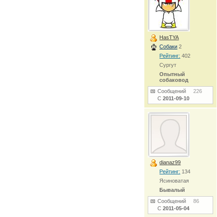
HasTYA
Собаки
2
Рейтинг:
402
Сургут
Опытный
собаковод
Сообщений
226
С
2011-09-10
dianaz99
Рейтинг:
134
Ясиноватая
Бывалый
Сообщений
86
С
2011-05-04