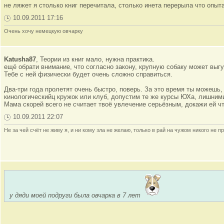
не ляжет я столько книг перечитала, столько инета перерыла что опы
10.09.2011 17:16
Очень хочу немецкую овчарку
Katusha87
, Теории из книг мало, нужна практика.
ещё обрати внимание, что согласно закону, крупную собаку может выгу
Тебе с ней физически будет очень сложно справиться.
Два-три года пролетят очень быстро, поверь. За это время ты можешь,
кинологическийц кружок или клуб, допустим те же курсы ЮХа, лишними
Мама скорей всего не считает твоё увлечение серьёзным, докажи ей ч
10.09.2011 22:07
Не за чей счёт не живу я, и ни кому зла не желаю, только в рай на чужом никого не пр
у дяди моей подруги была овчарка в 7 лет