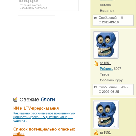
Астана
Новичок
Сообщений
9
С
2011-09-10
as1551
Рейтинг:
6097
Тверь
Собачий гуру
Сообщений
4977
С
2009-06-25
Свежие
блоги
ИИ и LTV-предсказания
Как казино рассчитывают пожизненную
ценность игрока LTV (Lifetime Value) —
один из ...
Список потенциально опасных
as1551
собак