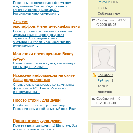
Рейтинг:
6097
Перечень, сформированный с учетом
предложений Союза общественных
Тверь
кинологических организаций –
Российской кинологической ...
Собачий гуру
Сообщений
4977
Атаксия
С
2009-06-25
амстаффов.#ГенетическиеБолезни
Наследственная мозжечковая атаксия
американских стаффордширских
терьеров.В последнее время
значительно увеличилось количество
американских ...
Мои стихи посвященные Баксу
Дэ-Дэ.
Он не предаст и не продаст, а если надо
жизнь отдаст. Забыв ...
Искажена информация на сайте
Katusha87
базы родословных
Рейтинг:
9
Очень сильно удивилась когда увидела
Астана
фото своего АСТ Бакса .Искажена
информация на ...
Новичок
Сообщений
9
Просто стихи , для души.
С
2011-09-10
Он убегал… в него стреляли люди…
Проваливаясь лапой в рыхлый снег, Волк
...
Просто стихи , для души.
Просто стихи , для души. 1) Шепотом, без
шороха Шепотом, без слез ...