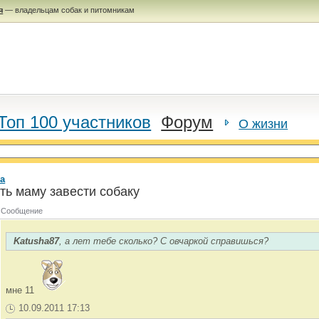
я
— владельцам собак и питомникам
Топ 100 участников
Форум
О жизни
а
ть маму завести собаку
Сообщение
Katusha87
, а лет тебе сколько? С овчаркой справишься?
мне 11
10.09.2011 17:13