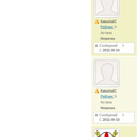
Katusha87
Рейтинг:
9
Астана
Новичок
Сообщений
9
С
2011-09-10
Katusha87
Рейтинг:
9
Астана
Новичок
Сообщений
9
С
2011-09-10