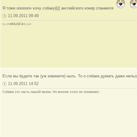
Я тоже ооооооч хочу собаку(((( английского кокер спаниеля
11.09.2011 09:49
•♪♫○♦MuSiC♦○♫♪•
Есле вы будите так (уж извините) ныть. То о собаки думать даже нельз
11.09.2011 14:52
Собаки это часть нашей жизни. Но многие этого не понимают...