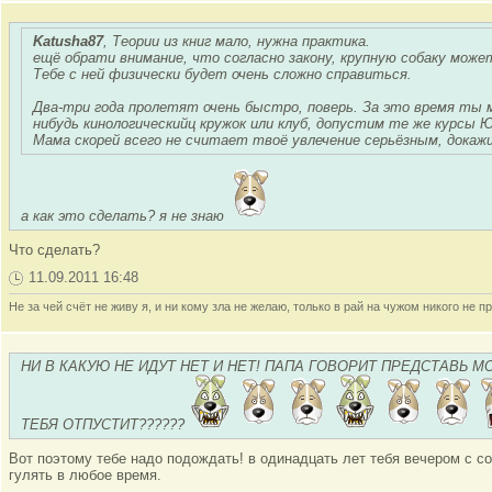
Katusha87
, Теории из книг мало, нужна практика.
ещё обрати внимание, что согласно закону, крупную собаку мож
Тебе с ней физически будет очень сложно справиться.
Два-три года пролетят очень быстро, поверь. За это время ты м
нибудь кинологическийц кружок или клуб, допустим те же курсы 
Мама скорей всего не считает твоё увлечение серьёзным, докаж
а как это сделать? я не знаю
Что сделать?
11.09.2011 16:48
Не за чей счёт не живу я, и ни кому зла не желаю, только в рай на чужом никого не пр
НИ В КАКУЮ НЕ ИДУТ НЕТ И НЕТ! ПАПА ГОВОРИТ ПРЕДСТАВЬ М
ТЕБЯ ОТПУСТИТ??????
Вот поэтому тебе надо подождать! в одинадцать лет тебя вечером с со
гулять в любое время.