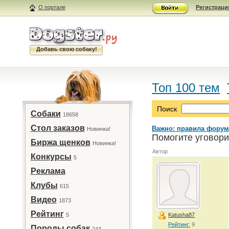
О портале
Регистраци
Добавь свою собаку!
Топ 100 тем
Поиск
Собаки
18658
Стол заказов
Важно: правила форум
Новинка!
Помогите уговори
Биржа щенков
Новинка!
Автор
Конкурсы
5
Реклама
Клубы
615
Видео
1873
Рейтинг
5
Katusha87
Рейтинг:
9
Породы собак