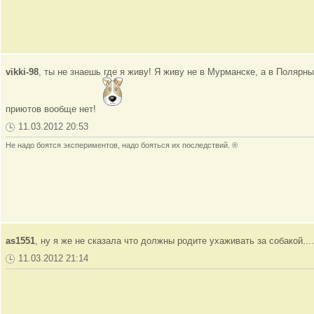
vikki-98
, ты не знаешь где я живу! Я живу не в Мурманске, а в Полярных
приютов вообще нет!
11.03.2012 20:53
Не надо боятся экспериментов, надо бояться их последствий. ®
as1551
, ну я же не сказала что должны родите ухаживать за собакой..
11.03.2012 21:14