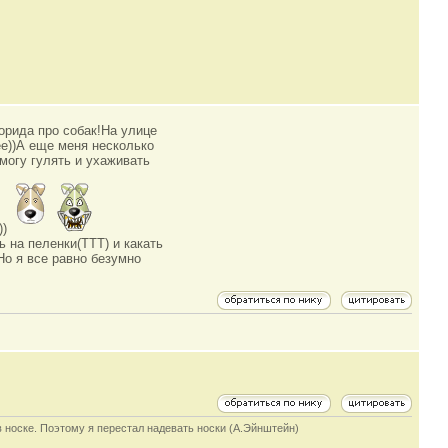
орида про собак!На улице
ее))А еще меня несколько
 могу гулять и ухаживать
))
ь на пеленки(ТТТ) и какать
!Но я все равно безумно
в носке. Поэтому я перестал надевать носки (А.Эйнштейн)