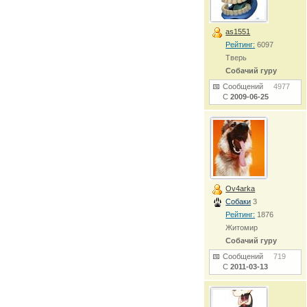
as1551
Рейтинг:
6097
Тверь
Собачий гуру
Сообщений
4977
С
2009-06-25
Ov4arka
Собаки
3
Рейтинг:
1876
Житомир
Собачий гуру
Сообщений
719
С
2011-03-13