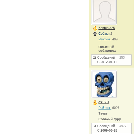
Konfetka25
Собаки
2
Рейтинг:
409
Опытный
собаковод
Сообщений
253
С
2012-01-11
as1551
Рейтинг:
6097
Тверь
Собачий гуру
Сообщений
4977
С
2009-06-25