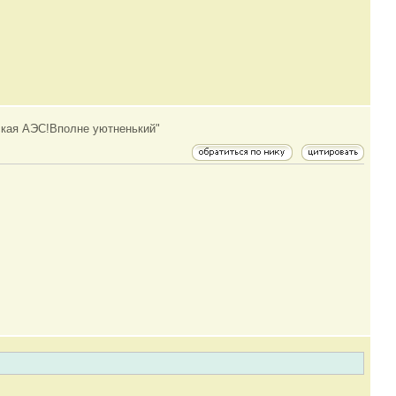
ьская АЭС!Вполне уютненький"