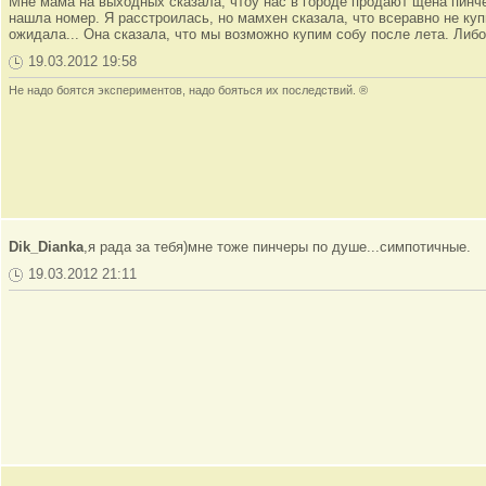
Мне мама на выходных сказала, чтоу нас в городе продают щена пинчер
нашла номер. Я расстроилась, но мамхен сказала, что всеравно не купи
ожидала... Она сказала, что мы возможно купим собу после лета. Либо
19.03.2012 19:58
Не надо боятся экспериментов, надо бояться их последствий. ®
Dik_Dianka
,я рада за тебя)мне тоже пинчеры по душе...симпотичные.
19.03.2012 21:11