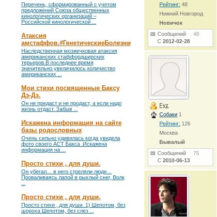
Перечень, сформированный с учетом
Рейтинг:
48
предложений Союза общественных
Нижний Новгород
кинологических организаций –
Российской кинологической ...
Новичок
Сообщений
48
Атаксия
С
2012-02-28
амстаффов.#ГенетическиеБолезни
Наследственная мозжечковая атаксия
американских стаффордширских
терьеров.В последнее время
значительно увеличилось количество
американских ...
Мои стихи посвященные Баксу
Дэ-Дэ.
Он не предаст и не продаст, а если надо
Fyz
жизнь отдаст. Забыв ...
Собаки
1
Искажена информация на сайте
Рейтинг:
126
базы родословных
Москва
Очень сильно удивилась когда увидела
Бывалый
фото своего АСТ Бакса .Искажена
информация на ...
Сообщений
75
С
2010-06-13
Просто стихи , для души.
Он убегал… в него стреляли люди…
Проваливаясь лапой в рыхлый снег, Волк
...
Просто стихи , для души.
Просто стихи , для души. 1) Шепотом, без
шороха Шепотом, без слез ...