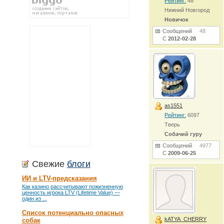
Рейтинг:
48
Нижний Новгород
Новичок
Сообщений
48
С
2012-02-28
as1551
Рейтинг:
6097
Тверь
Собачий гуру
Сообщений
4977
С
2009-06-25
Свежие
блоги
ИИ и LTV-предсказания
Как казино рассчитывают пожизненную
ценность игрока LTV (Lifetime Value) —
один из ...
Список потенциально опасных
kATYA_CHERRY
собак