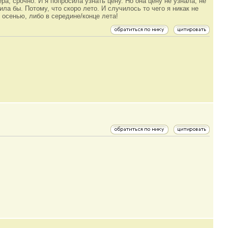
а, срочно. И я попросила узнать цену. Но она цену не узнала, не
ла бы. Потому, что скоро лето. И случилось то чего я никак не
 осенью, либо в середине/конце лета!