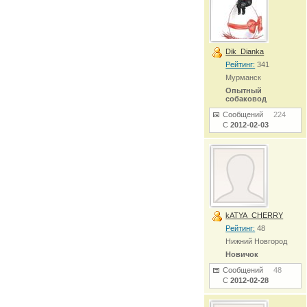
Dik_Dianka
Рейтинг:
341
Мурманск
Опытный
собаковод
Сообщений
224
С
2012-02-03
kATYA_CHERRY
Рейтинг:
48
Нижний Новгород
Новичок
Сообщений
48
С
2012-02-28