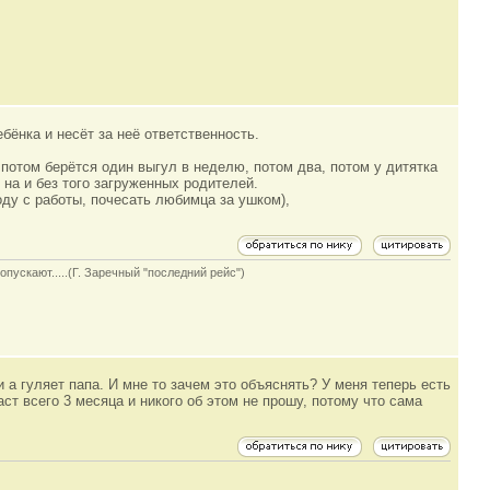
ебёнка и несёт за неё ответственность.
 потом берётся один выгул в неделю, потом два, потом у дитятка
на и без того загруженных родителей.
ду с работы, почесать любимца за ушком),
опускают.....(Г. Заречный "последний рейс")
и а гуляет папа. И мне то зачем это объяснять? У меня теперь есть
раст всего 3 месяца и никого об этом не прошу, потому что сама