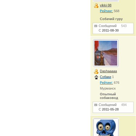
vikki-98
Рейтинг:
568
Собачий гуру
Сообщений
543
С
2011-08-30
Dashaaaaa
Собаки
1
Рейтинг:
676
Мурманск
Опытный
собаковод
Сообщений
494
С
2011-05-28