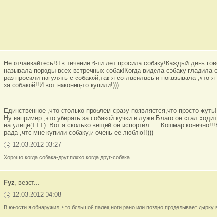
Не отчаивайтесь!Я в течение 6-ти лет просила собаку!Каждый день гов
называла породы всех встречных собак!Когда видела собаку гладила 
раз просили погулять с собакой,так я согласилась,и показывала ,что я
за собакой!!И вот наконец-то купили!)))
Единственное ,что столько проблем сразу появляется,что просто жуть!
Ну например ,это убирать за собакой кучки и лужи!Благо он стал ходит
на улице(ТТТ) .Вот а сколько вещей он испортил......Кошмар конечно!!
рада ,что мне купили собаку,и очень ее люблю!!)))
12.03.2012 03:27
Хорошо когда собака-друг,плохо когда друг-собака
Fyz
, везет...
12.03.2012 04:08
В юности я обнаружил, что большой палец ноги рано или поздно проделывает дырку 