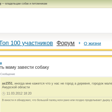
я
— владельцам собак и питомникам
Топ 100 участников
Форум
О жизни
а
ть маму завести собаку
Сообщение
as1551
, иногда мне кажется что у нас не город а деревня, городок м
Амурской области
11.03.2012 18:20
В юности я обнаружил, что большой палец ноги рано или поздно проделывает дырку 