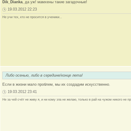
Dik_Dianka
, да уж! мамхены такие загадочные!
19.03.2012 22:23
Не учи тех, кто не просится в ученики...
Либо осенью, либо в середине/конце лета!
Если в жизни мало проблем, мы их создадим искусственно.
19.03.2012 23:41
Не за чей счёт не живу я, и ни кому зла не желаю, только в рай на чужом никого не пр