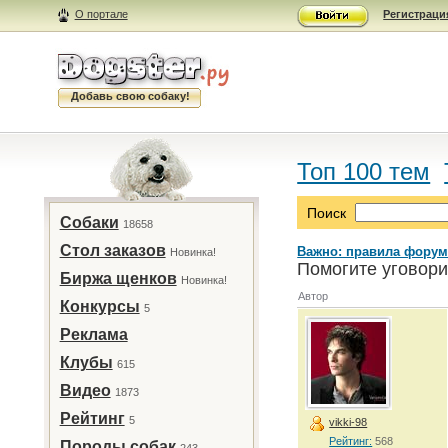
О портале
Регистраци
Добавь свою собаку!
Топ 100 тем
Поиск
Собаки
18658
Стол заказов
Важно: правила форум
Новинка!
Помогите уговори
Биржа щенков
Новинка!
Автор
Конкурсы
5
Реклама
Клубы
615
Видео
1873
Рейтинг
5
vikki-98
Рейтинг:
568
Породы собак