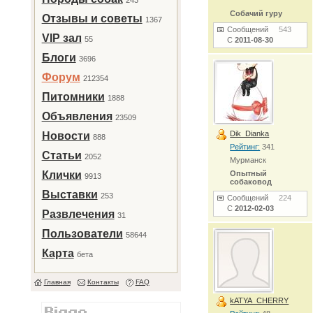
243
Собачий гуру
Отзывы и советы
1367
Сообщений
543
VIP зал
55
С
2011-08-30
Блоги
3696
Форум
212354
Питомники
1888
Объявления
23509
Dik_Dianka
Новости
888
Рейтинг:
341
Статьи
2052
Мурманск
Клички
Опытный
9913
собаковод
Выставки
253
Сообщений
224
С
2012-02-03
Развлечения
31
Пользователи
58644
Карта
бета
Главная
Контакты
FAQ
kATYA_CHERRY