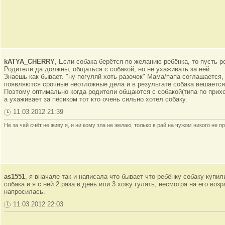
kATYA_CHERRY
, Если собака берётся по желанию ребёнка, то пусть р
Родители да должны, общаться с собакой, но не ухаживать за ней.
Знаешь как бывает. "ну погуляй хоть разочек" Мама/папа соглашается,
появляются срочные неотложные дела и в результате собака вешается 
Поэтому оптимально когда родители общаются с собакой(типа по прихо
а ухаживает за пёсиком тот кто очень сильно хотел собаку.
11.03.2012 21:39
Не за чей счёт не живу я, и ни кому зла не желаю, только в рай на чужом никого не пр
as1551
, я вначале так и написала что бывает что ребёнку собаку купил
собака и я с ней 2 раза в день или 3 хожу гулять, несмотря на его воз
напросилась.
11.03.2012 22:03