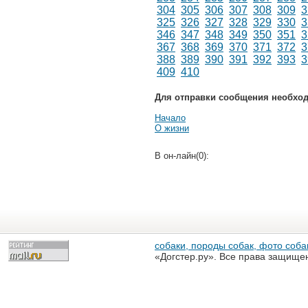
304
305
306
307
308
309
3
325
326
327
328
329
330
3
346
347
348
349
350
351
3
367
368
369
370
371
372
3
388
389
390
391
392
393
3
409
410
Для отправки сообщения необхо
Начало
О жизни
В он-лайн(0):
собаки, породы собак, фото собак
«Догстер.ру». Все права защище
разрешена только с письменного
«Догстер.ру»