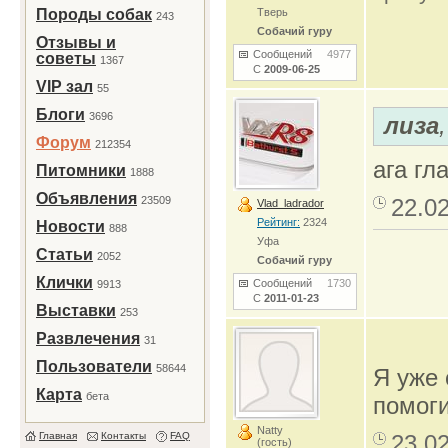
Породы собак
Тверь
243
Собачий гуру
Отзывы и
Сообщений
4977
советы
1367
С
2009-06-25
VIP зал
55
Блоги
3696
лиза
Форум
212354
ага гл
Питомники
1888
Объявления
23509
22.0
Vlad_ladrador
Рейтинг:
2324
Новости
888
Уфа
Статьи
2052
Собачий гуру
Клички
Сообщений
1730
9913
С
2011-01-23
Выставки
253
Развлечения
31
Пользователи
58644
Я уже 
Карта
бета
помоги
Natty
Главная
Контакты
FAQ
23.0
(гость)