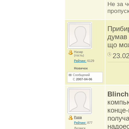
Не за ч
пропуск
Прибир
думав 
що мо
Назар
23.0
(гость)
Рейтинг:
6129
Новичок
Сообщений
С
2007-04-06
Blinch
компью
конце-
получа
Pusia
Рейтинг:
877
надоес
Луганск