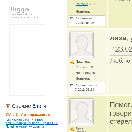
Рейтинг:
6129
Новичок
Сообщений
С
2007-04-06
лиза
,
23.0
Люблю 
Natty_cat
Рейтинг:
10
Новосибирск
Новичок
Сообщений
8
С
2011-02-23
Помоги
Свежие
блоги
говори
ИИ и LTV-предсказания
стерел
Как казино рассчитывают
пожизненную ценность игрока LTV
(Lifetime Value) — один из ...
Лена