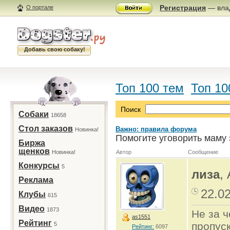
Регистрация
— влад
О портале
Добавь свою собаку!
Топ 100 тем
Топ 10
Поиск
Собаки
18658
Стол заказов
Важно: правила форума
Новинка!
Помогите уговорить маму 
Биржа
щенков
Новинка!
Автор
Сообщение
Конкурсы
5
лиза
,
Реклама
22.0
Клубы
615
Видео
1873
Не за ч
as1551
Рейтинг
пропуск
5
Рейтинг:
6097