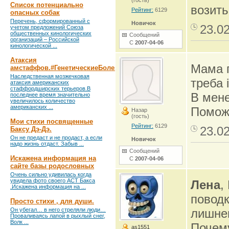
(гость)
Список потенциально
возить
Рейтинг:
6129
опасных собак
Перечень, сформированный с
Новичок
23.0
учетом предложений Союза
общественных кинологических
Сообщений
организаций – Российской
С
2007-04-06
кинологической ...
Атаксия
Мама п
амстаффов.#ГенетическиеБолезни
Наследственная мозжечковая
треба 
атаксия американских
стаффордширских терьеров.В
В мене
последнее время значительно
увеличилось количество
американских ...
Поможі
Назар
(гость)
Мои стихи посвященные
Рейтинг:
6129
23.0
Баксу Дэ-Дэ.
Он не предаст и не продаст, а если
Новичок
надо жизнь отдаст. Забыв ...
Сообщений
Искажена информация на
С
2007-04-06
сайте базы родословных
Очень сильно удивилась когда
увидела фото своего АСТ Бакса
Лена
,
.Искажена информация на ...
поводк
Просто стихи , для души.
Он убегал… в него стреляли люди…
лишнег
Проваливаясь лапой в рыхлый снег,
Волк ...
Почему
as1551