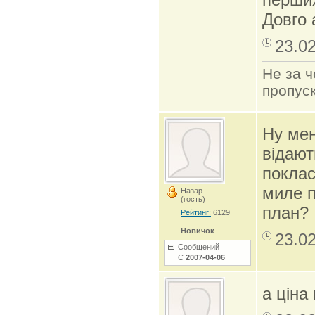
Довго 
23.0
Не за ч
пропуск
Ну мен
відают
поклас
миле п
Назар
(гость)
план?
Рейтинг:
6129
Новичок
23.0
Сообщений
С
2007-04-06
а ціна