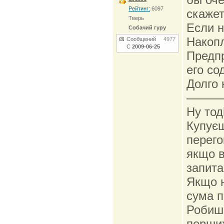
Рейтинг:
6097
скажет
Тверь
Если н
Собачий гуру
Накопл
Сообщений
4977
С
2009-06-25
Предпр
его со
Долго 
———
Ну тод
Купуєш
перего
якщо в
запитай
Якщо н
сума п
Робиш 
перших