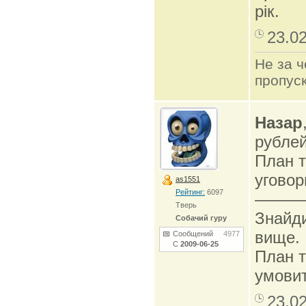
рік.
23.0
Не за ч
пропуск
Назар
рублей
План т
уговор
as1551
Рейтинг:
6097
———
Тверь
Знайди
Собачий гуру
вище.
Сообщений
4977
С
2009-06-25
План т
умовит
23.0