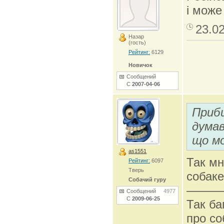
і може
23.0
Назар
(гость)
Рейтинг:
6129
Новичок
Сообщений
С
2007-04-06
Приби
думав
що м
as1551
Так мн
Рейтинг:
6097
Тверь
собаке
Собачий гуру
———
Сообщений
4977
С
2009-06-25
Так ба
про со