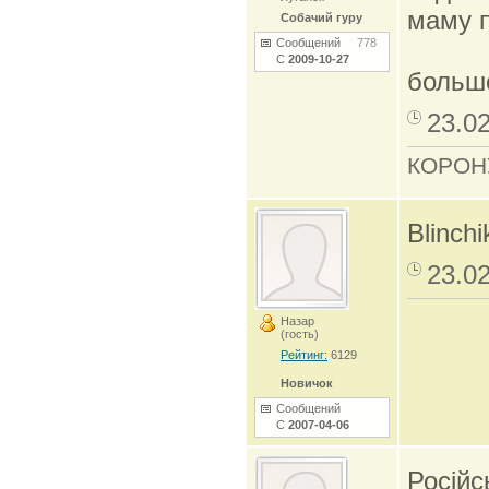
маму п
Собачий гуру
Сообщений
778
С
2009-10-27
боль
23.0
КОРОН
Blinch
23.0
Назар
(гость)
Рейтинг:
6129
Новичок
Сообщений
С
2007-04-06
Російс