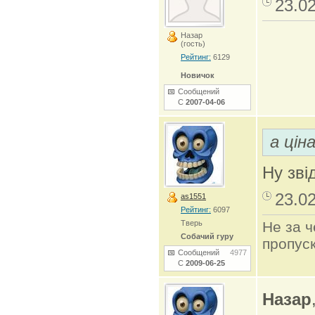
23.0
Назар
(гость)
Рейтинг:
6129
Новичок
Сообщений
С
2007-04-06
а цін
Ну зві
23.0
as1551
Рейтинг:
6097
Тверь
Не за ч
Собачий гуру
пропуск
Сообщений
4977
С
2009-06-25
Назар