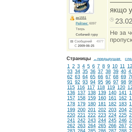
———
якщо у
as1551
23.0
Рейтинг:
6097
Тверь
Не за ч
Собачий гуру
пропуск
Сообщений
4977
С
2009-06-25
Страницы
←предыдущая
сл
1
2
3
4
5
6
7
8
9
10
11
1
33
34
35
36
37
38
39
40
4
62
63
64
65
66
67
68
69
7
91
92
93
94
95
96
97
98
9
115
116
117
118
119
120
1
136
137
138
139
140
141
1
157
158
159
160
161
162
1
178
179
180
181
182
183
1
199
200
201
202
203
204
2
220
221
222
223
224
225
2
241
242
243
244
245
246
2
262
263
264
265
266
267
2
283
284
285
286
287
288
2