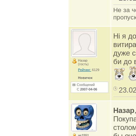
Не за ч
пропуск
Ні я д
витира
дуже с
би до 
Назар
(гость)
Рейтинг:
6129
Новичок
Сообщений
23.0
С
2007-04-06
Назар
Покупа
столом
бы оче
as1551