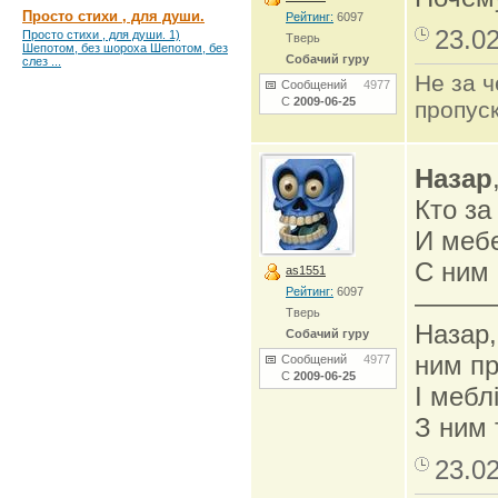
Просто стихи , для души.
Рейтинг:
6097
23.0
Просто стихи , для души. 1)
Тверь
Шепотом, без шороха Шепотом, без
Собачий гуру
слез ...
Не за ч
Сообщений
4977
С
2009-06-25
пропуск
Назар
Кто за
И мебе
С ним 
as1551
Рейтинг:
6097
———
Тверь
Назар,
Собачий гуру
ним пр
Сообщений
4977
С
2009-06-25
І мебл
З ним 
23.0