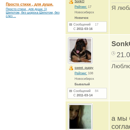
SonkO
Просто стихи , для души.
Я любл
Рейтинг:
17
Просто стихи , для души. 1)
Новосибирск
Шепотом, без шороха Шепотом, без
слез ...
Новичок
Сообщений
17
С
2011-03-16
Sonk
21.0
Люблю
sweet_puppy
Рейтинг:
108
Новосибирск
Бывалый
Сообщений
84
С
2011-03-14
а мы 
согла