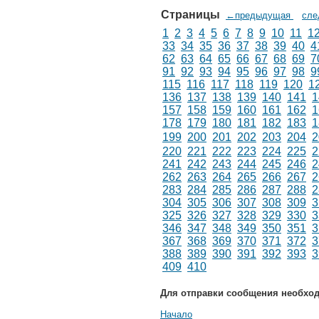
Страницы
←предыдущая
сл
1
2
3
4
5
6
7
8
9
10
11
1
33
34
35
36
37
38
39
40
4
62
63
64
65
66
67
68
69
7
91
92
93
94
95
96
97
98
9
115
116
117
118
119
120
1
136
137
138
139
140
141
1
157
158
159
160
161
162
1
178
179
180
181
182
183
1
199
200
201
202
203
204
2
220
221
222
223
224
225
2
241
242
243
244
245
246
2
262
263
264
265
266
267
2
283
284
285
286
287
288
2
304
305
306
307
308
309
3
325
326
327
328
329
330
3
346
347
348
349
350
351
3
367
368
369
370
371
372
3
388
389
390
391
392
393
3
409
410
Для отправки сообщения необхо
Начало