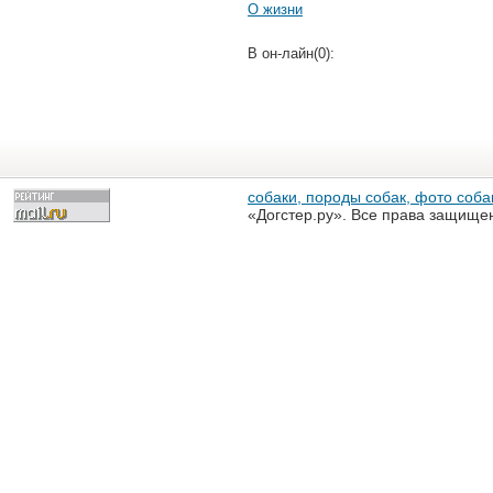
О жизни
В он-лайн(0):
собаки, породы собак, фото собак
«Догстер.ру». Все права защище
разрешена только с письменного
«Догстер.ру»