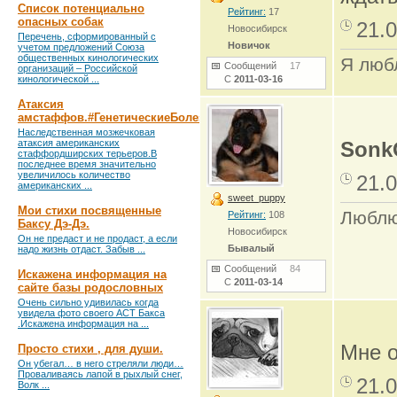
Список потенциально
Рейтинг:
17
опасных собак
21.0
Новосибирск
Перечень, сформированный с
Новичок
учетом предложений Союза
общественных кинологических
Я любл
Сообщений
17
организаций – Российской
кинологической ...
С
2011-03-16
Атаксия
амстаффов.#ГенетическиеБолезни
Наследственная мозжечковая
атаксия американских
Sonk
стаффордширских терьеров.В
последнее время значительно
увеличилось количество
21.0
американских ...
sweet_puppy
Мои стихи посвященные
Люблю
Рейтинг:
108
Баксу Дэ-Дэ.
Новосибирск
Он не предаст и не продаст, а если
Бывалый
надо жизнь отдаст. Забыв ...
Сообщений
84
Искажена информация на
С
2011-03-14
сайте базы родословных
Очень сильно удивилась когда
увидела фото своего АСТ Бакса
.Искажена информация на ...
Мне о
Просто стихи , для души.
Он убегал… в него стреляли люди…
Проваливаясь лапой в рыхлый снег,
21.0
Волк ...