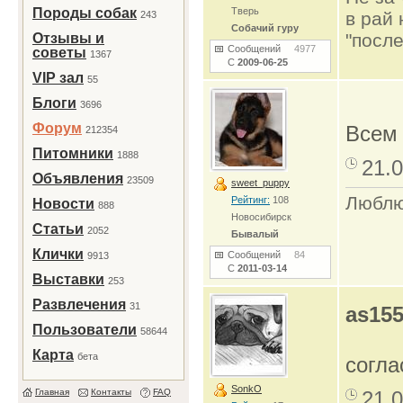
Породы собак
Тверь
в рай 
243
Собачий гуру
"после
Отзывы и
Сообщений
4977
советы
1367
С
2009-06-25
VIP зал
55
Блоги
3696
Форум
Всем 
212354
Питомники
1888
21.0
Объявления
23509
sweet_puppy
Люблю
Рейтинг:
108
Новости
888
Новосибирск
Статьи
2052
Бывалый
Клички
Сообщений
84
9913
С
2011-03-14
Выставки
253
Развлечения
31
as15
Пользователи
58644
Карта
бета
согл
SonkO
Главная
Контакты
FAQ
21.0