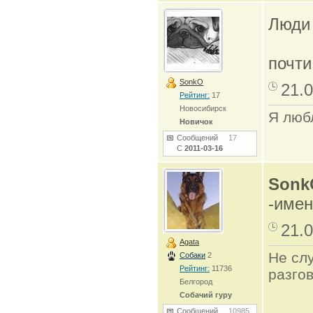
Люди 
почти
SonkO
21.0
Рейтинг:
17
Новосибирск
Я любл
Новичок
Сообщений
17
С
2011-03-16
Sonk
-имен
21.0
Agata
Не сл
Собаки
2
Рейтинг:
11736
разго
Белгород
Собачий гуру
Сообщений
10985