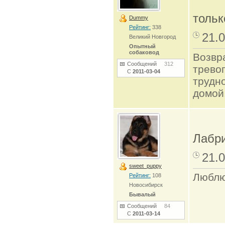
тольк
Dummy
Рейтинг:
338
21.0
Великий Новгород
Опытный
собаковод
Возвр
Сообщений
312
трево
С
2011-03-04
трудно
домой
Лабри
21.0
sweet_puppy
Люблю
Рейтинг:
108
Новосибирск
Бывалый
Сообщений
84
С
2011-03-14