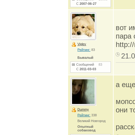
С
2007-06-27
вот и
пара 
http:/
Viglev
Рейтинг:
83
21.0
Бывалый
Сообщений
83
С
2011-03-03
а еще
мопсо
они т
Dummy
Рейтинг:
338
Великий Новгород
расс
Опытный
собаковод