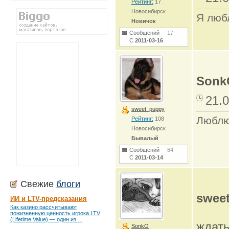
Рейтинг:
17
Новосибирск
Я любл
Новичок
Сообщений
17
С
2011-03-16
Sonk
21.0
sweet_puppy
Люблю
Рейтинг:
108
Новосибирск
Бывалый
Сообщений
84
С
2011-03-14
Свежие
блоги
swee
ИИ и LTV-предсказания
Как казино рассчитывают
пожизненную ценность игрока LTV
(Lifetime Value) — один из ...
ждать
SonkO