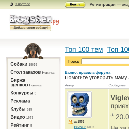
Регистрация
— влад
О портале
Добавь свою собаку!
Топ 100 тем
Топ 10
Поиск
Собаки
18658
Стол заказов
Важно: правила форума
Новинка!
Помогите уговорить маму 
Биржа
щенков
Новинка!
Автор
Сообщение
Конкурсы
5
Vigle
Реклама
приех
Клубы
615
20.0
Видео
1873
as1551
Рейтинг
5
Не за 
Рейтинг:
6097