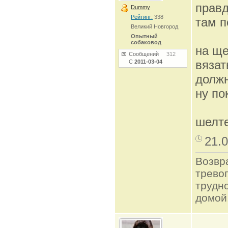
правд
Dummy
Рейтинг:
338
там п
Великий Новгород
Опытный
собаковод
на щ
Сообщений
312
вязат
С
2011-03-04
должн
ну по
шелт
21.0
Возвр
трево
трудно
домой