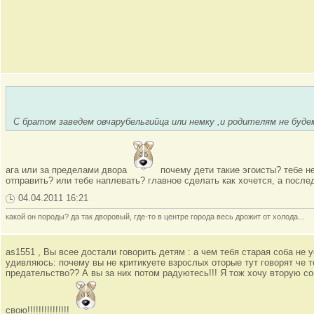
С братом заведем овчарубельгийца или немку ,и родителям не бу
ага или за пределами двора
почему дети такие эгоисты? тебе не
отправить? или тебе наплевать? главное сделать как хочется, а посл
04.04.2011 16:21
какой он породы? да так дворовый, где-то в центре города весь дрожит от холода...
as1551 , Вы всее достали говорить детям : а чем тебя старая соба не 
удивляюсь: почему вы не критикуете взрослых оторые тут говорят че т
предательство?? А вы за них потом радуютесь!!! Я тож хочу вторую со
свою!!!!!!!!!!!!!!!