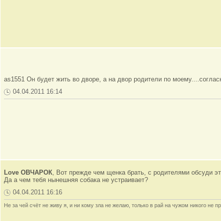
as1551 Он будет жить во дворе, а на двор родители по моему....соглас
04.04.2011 16:14
Love ОВЧАРОК
, Вот прежде чем щенка брать, с родителями обсуди эт
Да а чем тебя нынешняя собака не устраивает?
04.04.2011 16:16
Не за чей счёт не живу я, и ни кому зла не желаю, только в рай на чужом никого не пр