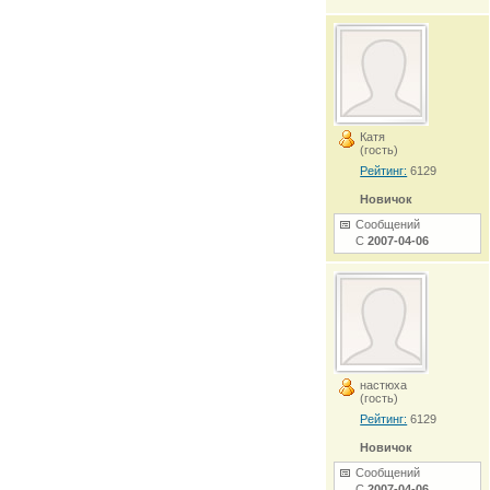
Катя
(гость)
Рейтинг:
6129
Новичок
Сообщений
С
2007-04-06
настюха
(гость)
Рейтинг:
6129
Новичок
Сообщений
С
2007-04-06