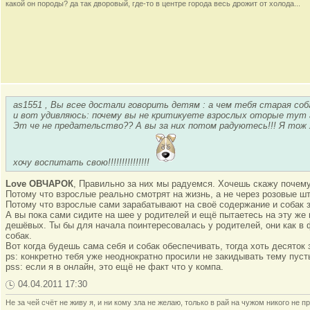
какой он породы? да так дворовый, где-то в центре города весь дрожит от холода...
as1551 , Вы всее достали говорить детям : а чем тебя старая со
и вот удивляюсь: почему вы не критикуете взрослых оторые тут г
Эт че не предательство?? А вы за них потом радуютесь!!! Я тож 
хочу воспитать свою!!!!!!!!!!!!!!!
Love ОВЧАРОК
, Правильно за них мы радуемся. Хочешь скажу почем
Потому что взрослые реально смотрят на жизнь, а не через розовые шт
Потому что взрослые сами зарабатывают на своё содержание и собак з
А вы пока сами сидите на шее у родителей и ещё пытаетесь на эту же 
дешёвых. Ты бы для начала поинтересовалась у родителей, они как в
собак.
Вот когда будешь сама себя и собак обеспечивать, тогда хоть десяток
ps: конкретно тебя уже неоднократно просили не закидывать тему пуст
pss: если я в онлайн, это ещё не факт что у компа.
04.04.2011 17:30
Не за чей счёт не живу я, и ни кому зла не желаю, только в рай на чужом никого не пр