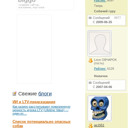
Рейтинг:
6097
Тверь
Собачий гуру
Сообщений
4977
С
2009-06-25
Love ОВЧАРОК
(гость)
Рейтинг:
6129
Новичок
Сообщений
С
2007-04-06
Свежие
блоги
ИИ и LTV-предсказания
Как казино рассчитывают пожизненную
ценность игрока LTV (Lifetime Value) —
один из ...
Список потенциально опасных
as1551
собак