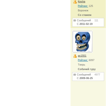
Kesha
Рейтинг:
125
Воронеж
Со стажем
Сообщений
111
С
2011-02-19
as1551
Рейтинг:
6097
Тверь
Собачий гуру
Сообщений
4977
С
2009-06-25