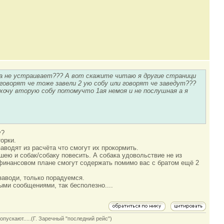
ба не устраивает??? А вот скажите читаю я другие страници
оворят че тоже завели 2 ую собу или говорят че заведут???
хочу вторую собу потомучто 1ая немоя и не послушная а я
у?
орки.
аводят из расчёта что смогут их прокормить.
шею и собак/собаку повесить. А собака удовольствие не из
 финансовом плане смогут содержать помимо вас с братом ещё 2
 заводи, только порадуемся.
ыми сообщениями, так бесполезно....
опускают.....(Г. Заречный "последний рейс")