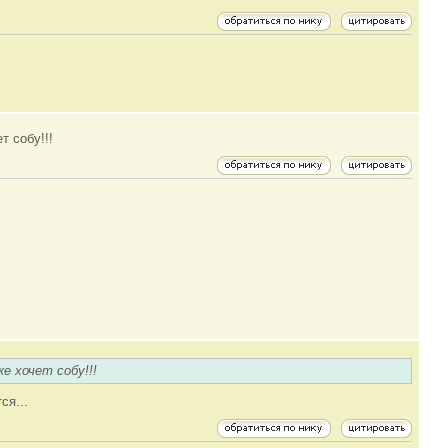
т собу!!!
е хочет собу!!!
ся...