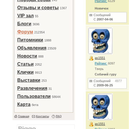
243
Рейтинг:
6129
Отзывы и советы
1367
Новичок
VIP зал
Сообщений
55
С
2007-04-06
Блоги
3696
Форум
212354
Питомники
1888
Объявления
23509
Новости
888
as1551
Статьи
Рейтинг:
6097
2052
Тверь
Клички
9913
Собачий гуру
Выставки
253
Сообщений
4977
С
2009-06-25
Развлечения
31
Пользователи
58644
Карта
бета
Главная
Контакты
FAQ
as1551