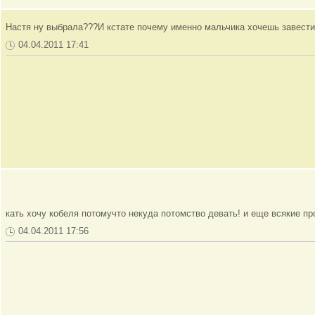
Настя ну выбрала???И кстате почему именно мальчика хочешь завест
04.04.2011 17:41
кать хочу кобеля потомучто некуда потомство девать! и еще всякие проб
04.04.2011 17:56