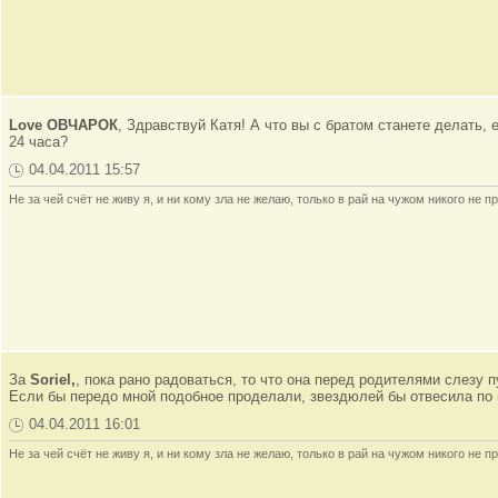
Love ОВЧАРОК
, Здравствуй Катя! А что вы с братом станете делать,
24 часа?
04.04.2011 15:57
Не за чей счёт не живу я, и ни кому зла не желаю, только в рай на чужом никого не пр
За
Soriel,
, пока рано радоваться, то что она перед родителями слезу п
Если бы передо мной подобное проделали, звездюлей бы отвесила по
04.04.2011 16:01
Не за чей счёт не живу я, и ни кому зла не желаю, только в рай на чужом никого не пр