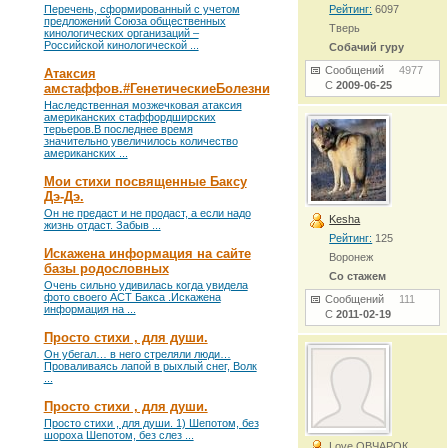
Перечень, сформированный с учетом
Рейтинг:
6097
предложений Союза общественных
Тверь
кинологических организаций –
Российской кинологической ...
Собачий гуру
Сообщений
4977
Атаксия
С
2009-06-25
амстаффов.#ГенетическиеБолезни
Наследственная мозжечковая атаксия
американских стаффордширских
терьеров.В последнее время
значительно увеличилось количество
американских ...
Мои стихи посвященные Баксу
Дэ-Дэ.
Он не предаст и не продаст, а если надо
Kesha
жизнь отдаст. Забыв ...
Рейтинг:
125
Искажена информация на сайте
Воронеж
базы родословных
Со стажем
Очень сильно удивилась когда увидела
фото своего АСТ Бакса .Искажена
Сообщений
111
информация на ...
С
2011-02-19
Просто стихи , для души.
Он убегал… в него стреляли люди…
Проваливаясь лапой в рыхлый снег, Волк
...
Просто стихи , для души.
Просто стихи , для души. 1) Шепотом, без
шороха Шепотом, без слез ...
Love ОВЧАРОК