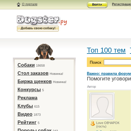
О портале
Регистраци
Добавь свою собаку!
Топ 100 тем
Поиск
Собаки
18658
Стол заказов
Важно: правила форум
Новинка!
Помогите уговори
Биржа щенков
Новинка!
Автор
Конкурсы
5
Реклама
Клубы
615
Видео
1873
Рейтинг
5
Love ОВЧАРОК
(гость)
Породы собак