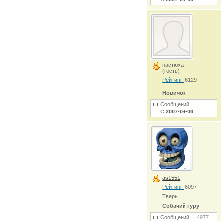
настюха
(гость)
Рейтинг:
6129
Новичок
Сообщений
С
2007-04-06
as1551
Рейтинг:
6097
Тверь
Собачий гуру
Сообщений
4977