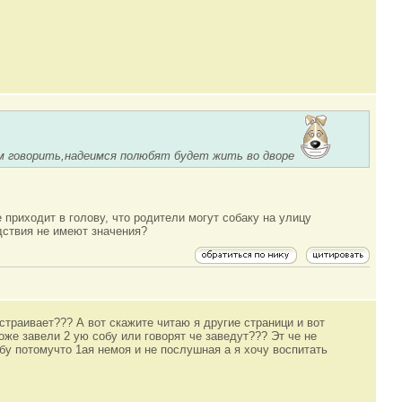
дем говорить,надеимся полюбят будет жить во дворе
 приходит в голову, что родители могут собаку на улицу
едствия не имеют значения?
устраивает??? А вот скажите читаю я другие страници и вот
оже завели 2 ую собу или говорят че заведут??? Эт че не
бу потомучто 1ая немоя и не послушная а я хочу воспитать