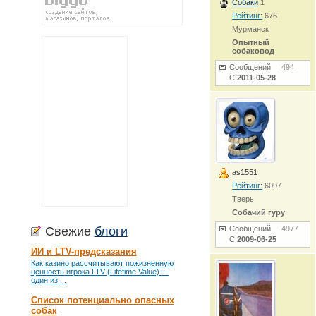
Собаки
1
Рейтинг:
676
Мурманск
Опытный
собаковод
Сообщений
494
С
2011-05-28
as1551
Рейтинг:
6097
Тверь
Собачий гуру
Свежие
блоги
Сообщений
4977
С
2009-06-25
ИИ и LTV-предсказания
Как казино рассчитывают пожизненную
ценность игрока LTV (Lifetime Value) —
один из ...
Список потенциально опасных
собак