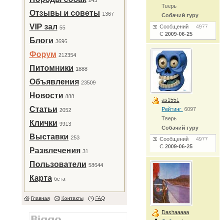
243
Тверь
Отзывы и советы
1367
Собачий гуру
VIP зал
Сообщений
4977
55
С
2009-06-25
Блоги
3696
Форум
212354
Питомники
1888
Объявления
23509
Новости
888
as1551
Статьи
Рейтинг:
6097
2052
Тверь
Клички
9913
Собачий гуру
Выставки
253
Сообщений
4977
С
2009-06-25
Развлечения
31
Пользователи
58644
Карта
бета
Главная
Контакты
FAQ
Dashaaaaa