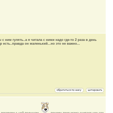
с ним гулять..а я читала с ними надо где-то 2 раза в день
р есть..правда он маленький...но это не важно...
о поговори с ней подушам
почему твоя мама считает что это