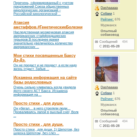
Перечень, сформированный с учетом
предложений Союза общественных
Dashaaaaa
кинологических организаций –
Собаки
1
Российской кинологической ...
Рейтинг:
676
Атаксия
Мурманск
амстаффов.#ГенетическиеБолезни
Опытный
Наследственная мозжечковая атаксия
собаковод
американских стаффордширских
терьеров.В последнее время
Сообщений
494
значительно увеличилось количество
С
2011-05-28
американских ...
Мои стихи посвященные Баксу
Дэ-Дэ.
Он не предаст и не продаст, а если надо
жизнь отдаст. Забыв ...
Искажена информация на сайте
базы родословных
Очень сильно удивилась когда увидела
Dashaaaaa
фото своего АСТ Бакса .Искажена
Собаки
1
информация на ...
Рейтинг:
676
Просто стихи , для души.
Мурманск
Он убегал… в него стреляли люди…
Опытный
Проваливаясь лапой в рыхлый снег, Волк
собаковод
...
Сообщений
494
Просто стихи , для души.
С
2011-05-28
Просто стихи , для души. 1) Шепотом, без
шороха Шепотом, без слез ...