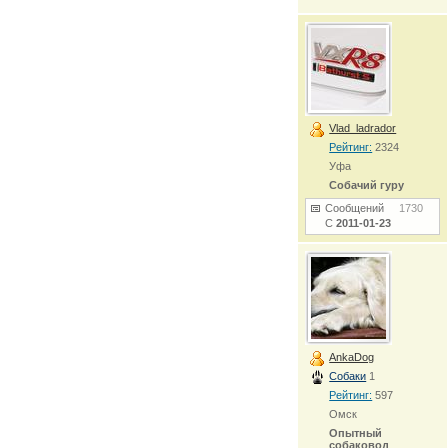
Vlad_ladrador
Рейтинг:
2324
Уфа
Собачий гуру
Сообщений
1730
С
2011-01-23
AnkaDog
Собаки
1
Рейтинг:
597
Омск
Опытный
собаковод