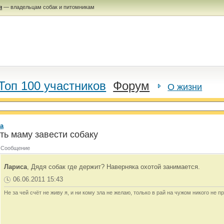
я
— владельцам собак и питомникам
Топ 100 участников
Форум
О жизни
а
ть маму завести собаку
Сообщение
Лариса
, Дядя собак где держит? Наверняка охотой занимается.
06.06.2011 15:43
Не за чей счёт не живу я, и ни кому зла не желаю, только в рай на чужом никого не пр