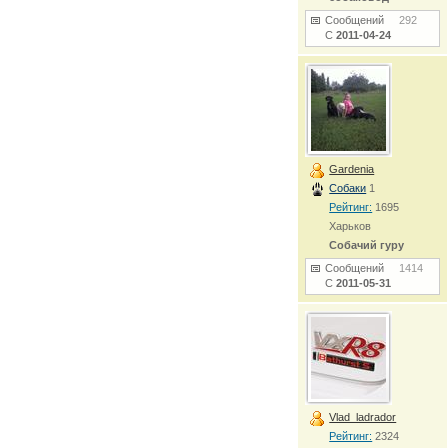
Сообщений
292
С
2011-04-24
Gardenia
Собаки
1
Рейтинг:
1695
Харьков
Собачий гуру
Сообщений
1414
С
2011-05-31
Vlad_ladrador
Рейтинг:
2324