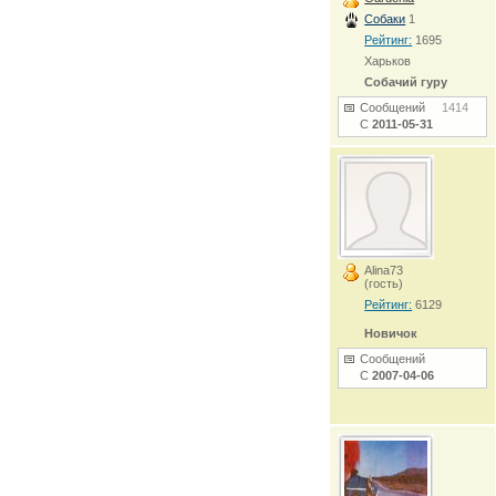
Собаки
1
Рейтинг:
1695
Харьков
Собачий гуру
Сообщений
1414
С
2011-05-31
Alina73
(гость)
Рейтинг:
6129
Новичок
Сообщений
С
2007-04-06