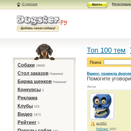
О портале
Регистраци
Добавь свою собаку!
Топ 100 тем
Поиск
Собаки
18658
Стол заказов
Важно: правила форум
Новинка!
Помогите уговори
Биржа щенков
Новинка!
Автор
Конкурсы
5
Реклама
Клубы
615
Видео
1873
Рейтинг
5
as1551
Рейтинг:
6097
Породы собак