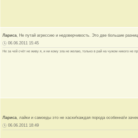
Лариса
, Не путай агрессию и недоверчивость. Это две большие разни
06.06.2011 15:45
Не за чей счёт не живу я, и ни кому зла не желаю, только в рай на чужом никого не пр
Лариса
, лайки и самоеды это не хаски!каждая порода особенна!и зач
06.06.2011 18:49