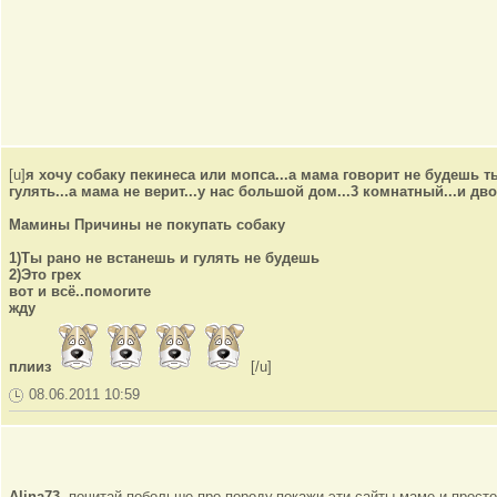
[u]
я хочу собаку пекинеса или мопса...а мама говорит не будешь ты 
гулять...а мама не верит...у нас большой дом...3 комнатный...и дво
Мамины Причины не покупать собаку
1)Ты рано не встанешь и гулять не будешь
2)Это грех
вот и всё..помогите
жду
плииз
[/u]
08.06.2011 10:59
Alina73
, почитай побольше про породу,покажи эти сайты маме и прост