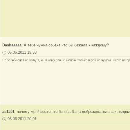
Dashaaaaa
, А тебе нужна собака что бы бежала к каждому?
06.06.2011 19:53
Не за чей счёт не живу я, и ни кому зла не желаю, только в рай на чужом никого не пр
as1551
, почему же ?просто что бы она была доброжелательна к людям
06.06.2011 20:01