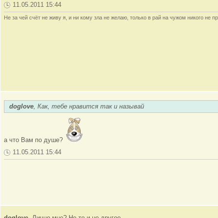
11.05.2011 15:44
Не за чей счёт не живу я, и ни кому зла не желаю, только в рай на чужом никого не пр
doglove
, Как, тебе нравится так и называй
а что Вам по душе?
11.05.2011 15:44
doglove
, Лично мне? Не то и не другое.