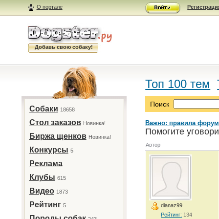
О портале
Регистраци
Добавь свою собаку!
Топ 100 тем
Поиск
Собаки
18658
Стол заказов
Важно: правила форум
Новинка!
Помогите уговори
Биржа щенков
Новинка!
Автор
Конкурсы
5
Реклама
Клубы
615
Видео
1873
Рейтинг
5
dianaz99
Рейтинг:
134
Породы собак