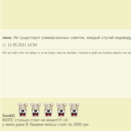
лена
, Не существует универсальных советов, каждый случай индивид
11.05.2011 14:54
Не за чей счёт не живу я, и ни кому зла не желаю, только в рай на чужом никого не пр
SonkO
,
МОПС столько стоит не может!!!! =0
у меня даже В Украине мопсы стоят по 2000 грн.