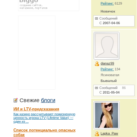
Рейтинг:
6129
Новичок
Сообщений
С
2007-04-06
dianaz99
Рейтинг:
134
Ясиноватая
Бывалый
Сообщений
86
С
2011-05-04
Свежие
блоги
ИИ и LTV-предсказания
Как казино рассчитывают пожизненную
ценность игрока LTV (Lifetime Value) —
один из ...
Список потенциально опасных
Lapka_Paw
собак