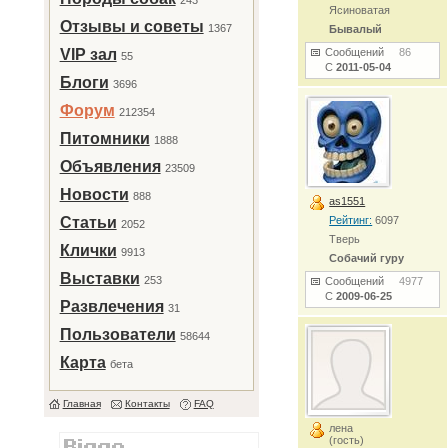
243
Ясиноватая
Отзывы и советы
1367
Бывалый
VIP зал
Сообщений
86
55
С
2011-05-04
Блоги
3696
Форум
212354
Питомники
1888
Объявления
23509
Новости
888
as1551
Статьи
Рейтинг:
6097
2052
Тверь
Клички
9913
Собачий гуру
Выставки
253
Сообщений
4977
С
2009-06-25
Развлечения
31
Пользователи
58644
Карта
бета
Главная
Контакты
FAQ
лена
(гость)