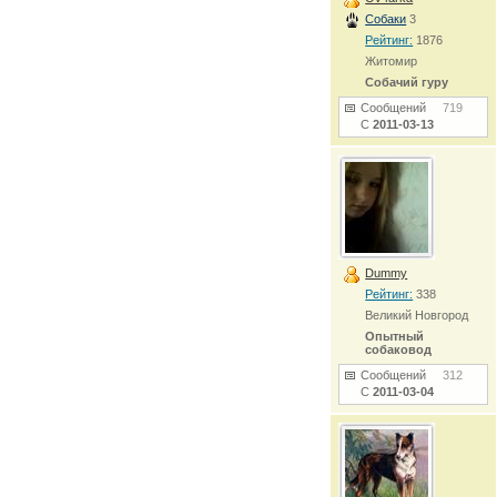
Собаки
3
Рейтинг:
1876
Житомир
Собачий гуру
Сообщений
719
С
2011-03-13
Dummy
Рейтинг:
338
Великий Новгород
Опытный
собаковод
Сообщений
312
С
2011-03-04