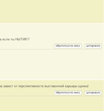
ака есле ты НЫТИК!?
ена завист от перспективности выставочной карьеры щенка!