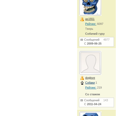
as1551
Рейтинг:
6097
Тверь
Собачий гуру
Сообщений
4977
С
2009-06-25
doglove
Собаки
1
Рейтинг:
219
Со стажем
Сообщений
143
С
2011-04-24