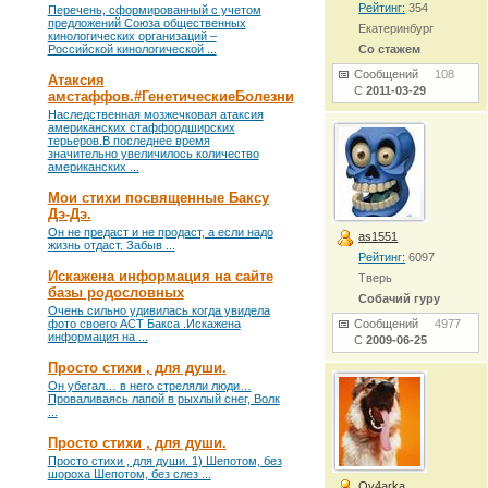
Рейтинг:
354
Перечень, сформированный с учетом
предложений Союза общественных
Екатеринбург
кинологических организаций –
Российской кинологической ...
Со стажем
Сообщений
108
Атаксия
С
2011-03-29
амстаффов.#ГенетическиеБолезни
Наследственная мозжечковая атаксия
американских стаффордширских
терьеров.В последнее время
значительно увеличилось количество
американских ...
Мои стихи посвященные Баксу
Дэ-Дэ.
Он не предаст и не продаст, а если надо
as1551
жизнь отдаст. Забыв ...
Рейтинг:
6097
Искажена информация на сайте
Тверь
базы родословных
Собачий гуру
Очень сильно удивилась когда увидела
фото своего АСТ Бакса .Искажена
Сообщений
4977
информация на ...
С
2009-06-25
Просто стихи , для души.
Он убегал… в него стреляли люди…
Проваливаясь лапой в рыхлый снег, Волк
...
Просто стихи , для души.
Просто стихи , для души. 1) Шепотом, без
шороха Шепотом, без слез ...
Ov4arka