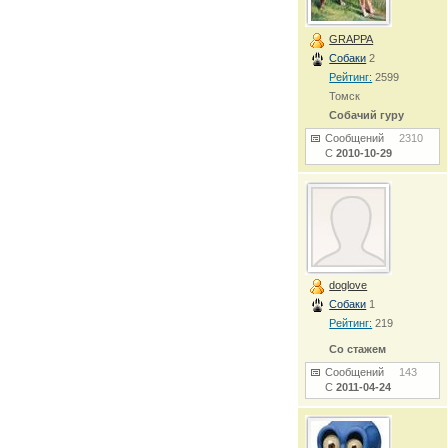
GRAPPA
Собаки
2
Рейтинг:
2599
Томск
Собачий гуру
Сообщений
2310
С
2010-10-29
doglove
Собаки
1
Рейтинг:
219
Со стажем
Сообщений
143
С
2011-04-24