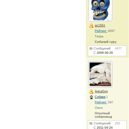
as1551
Рейтинг:
6097
Тверь
Собачий гуру
Сообщений
4977
С
2009-06-25
AnkaDog
Собаки
1
Рейтинг:
597
Омск
Опытный
собаковод
Сообщений
292
С
2011-04-24