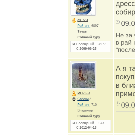
дресс
соби
as1551
09.0
Рейтинг:
6097
Тверь
Не за 
Собачий гуру
в рай 
Сообщений
4977
"после
С
2009-06-25
А я т
покуп
в бли
приме
MERIFR
Собаки
3
09.0
Рейтинг:
710
Владимир
Собачий гуру
Сообщений
543
С
2012-04-18