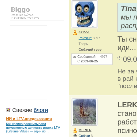
Tina
мы п
рас
as1551
Ты сн
Рейтинг:
6097
Тверь
иди....
Собачий гуру
Сообщений
4977
09.0
С
2009-06-25
Не за 
в рай 
"после
LERK
Свежие
блоги
стано
ИИ и LTV-предсказания
работ
Как казино рассчитывают
пожизненную ценность игрока LTV
псино
MERIFR
(Lifetime Value) — один из ...
Собаки
3