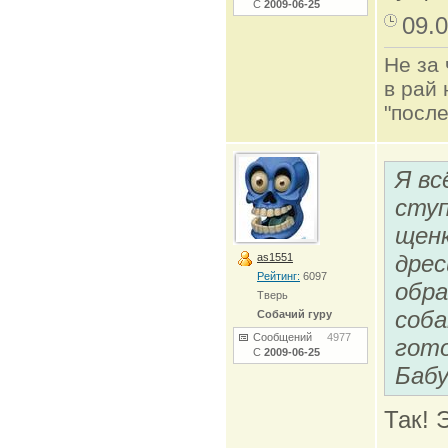
С
2009-06-25
09.0
Не за 
в рай 
"после
Я вс
ступи
щенк
дрес
as1551
Рейтинг:
6097
обра
Тверь
соба
Собачий гуру
Сообщений
4977
гото
С
2009-06-25
Бабу
Так! 