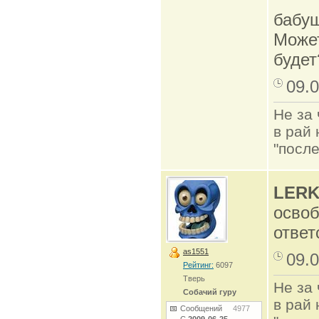
бабуш
Может
будет
09.0
Не за 
в рай 
"после
LERK
освоб
ответс
as1551
09.0
Рейтинг:
6097
Тверь
Не за 
Собачий гуру
в рай 
Сообщений
4977