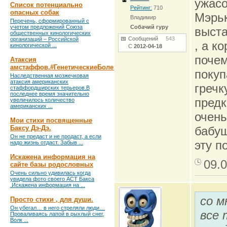
ужасо
Список потенциально
Рейтинг:
710
опасных собак
Мэрьк
Владимир
Перечень, сформированный с
учетом предложений Союза
Собачий гуру
выста
общественных кинологических
Сообщений
543
организаций – Российской
, а к
кинологической ...
С
2012-04-18
почем
Атаксия
амстаффов.#ГенетическиеБолезни
покуп
Наследственная мозжечковая
атаксия американских
гречк
стаффордширских терьеров.В
последнее время значительно
предк
увеличилось количество
американских ...
очень
Мои стихи посвященные
Баксу Дэ-Дэ.
бабуш
Он не предаст и не продаст, а если
эту п
надо жизнь отдаст. Забыв ...
Искажена информация на
09.0
сайте базы родословных
Очень сильно удивилась когда
увидела фото своего АСТ Бакса
.Искажена информация на ...
со м
Просто стихи , для души.
Он убегал… в него стреляли люди…
все 
Проваливаясь лапой в рыхлый снег,
Волк ...