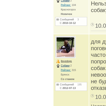
Собаки
2
Нельз
Рейтинг:
104
собак
Красногорск
Новичок
Сообщений
3
С
2010-10-12
10.0
для д
погов
часто
попро
Ilovedogs
Собаки
2
собак
Рейтинг:
315
невоо
Брянск
Со стажем
не бу
Сообщений
195
отказ
С
2012-07-13
10.0