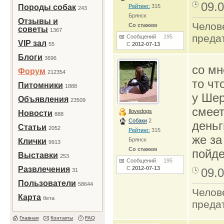
09.0
Породы собак
Рейтинг:
315
243
Брянск
Отзывы и
Челов
Со стажем
советы
1367
преда
Сообщений
195
VIP зал
55
С
2012-07-13
Блоги
3696
со мн
Форум
212354
то чт
Питомники
1888
у Шер
Объявления
23509
смеет
Ilovedogs
Новости
888
Собаки
2
деньг
Статьи
2052
Рейтинг:
315
же за
Брянск
Клички
9913
Со стажем
пойде
Выставки
253
Сообщений
195
Развлечения
С
2012-07-13
09.0
31
Пользователи
58644
Челов
Карта
бета
преда
Главная
Контакты
FAQ