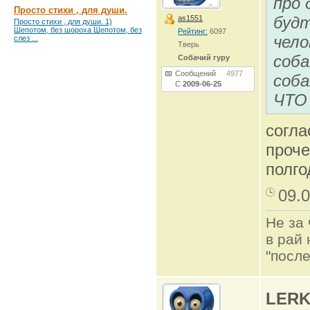
про 
Просто стихи , для души.
будт
as1551
Просто стихи , для души. 1)
Шепотом, без шороха Шепотом, без
Рейтинг:
6097
чело
слез ...
Тверь
соба
Собачий гуру
Сообщений
4977
соба
С
2009-06-25
ЧТО
согла
проче
полго
09.0
Не за 
в рай 
"после
LERK