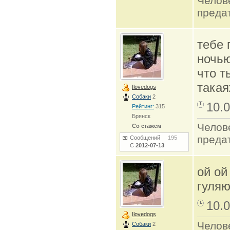
Челов
преда
тебе 
ночью
что т
такая
Ilovedogs
Собаки
2
10.0
Рейтинг:
315
Брянск
Челов
Со стажем
преда
Сообщений
195
С
2012-07-13
ой ой
гуляют
10.0
Ilovedogs
Челов
Собаки
2