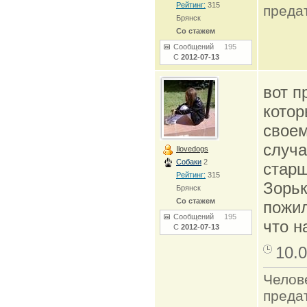
Рейтинг:
315
преда
Брянск
Со стажем
Сообщений
195
С
2012-07-13
вот п
котор
своем
случа
Ilovedogs
Собаки
2
старш
Рейтинг:
315
Зорьк
Брянск
Со стажем
пожил
Сообщений
195
что н
С
2012-07-13
10.0
Челов
преда