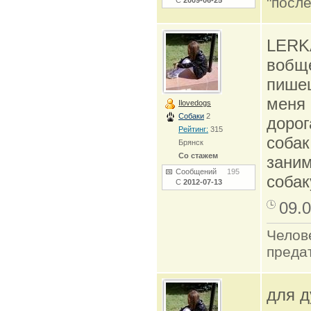
"после
С
2009-06-25
LERKA
вобще
пишеш
меня 
Ilovedogs
Собаки
2
дорог
Рейтинг:
315
собак
Брянск
Со стажем
заним
Сообщений
195
собак
С
2012-07-13
09.0
Челов
преда
для д