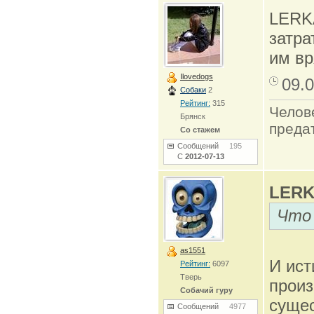
LERKA
затра
им вр
Ilovedogs
09.0
Собаки
2
Рейтинг:
315
Челов
Брянск
преда
Со стажем
Сообщений
195
С
2012-07-13
LERK
Что
as1551
И ист
Рейтинг:
6097
Тверь
произ
Собачий гуру
сущес
Сообщений
4977