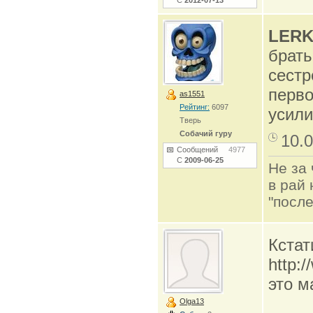
С
2012-07-13
LERK
брать
сестр
перво
as1551
Рейтинг:
6097
усили
Тверь
Собачий гуру
10.0
Сообщений
4977
С
2009-06-25
Не за 
в рай 
"после
Кстат
http:/
это м
Olga13