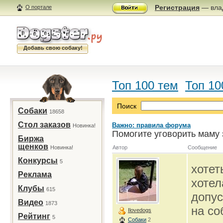
Регистрация
— влад
О портале
Добавь свою собаку!
Топ 100 тем
Топ 10
Поиск
Собаки
18658
Стол заказов
Важно: правила форума
Новинка!
Помогите уговорить маму 
Биржа
щенков
Новинка!
Автор
Сообщение
Конкурсы
5
хотет
Реклама
хотел
Клубы
615
допус
Видео
1873
на со
Ilovedogs
Рейтинг
5
Собаки
2