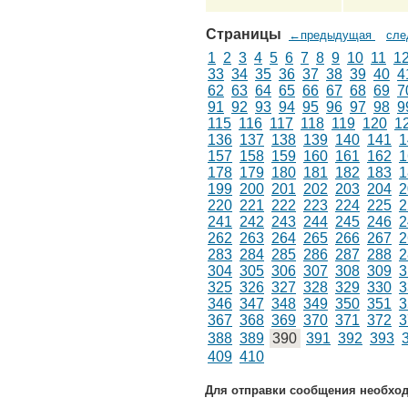
Страницы
←предыдущая
сл
1
2
3
4
5
6
7
8
9
10
11
1
33
34
35
36
37
38
39
40
4
62
63
64
65
66
67
68
69
7
91
92
93
94
95
96
97
98
9
115
116
117
118
119
120
1
136
137
138
139
140
141
1
157
158
159
160
161
162
1
178
179
180
181
182
183
1
199
200
201
202
203
204
2
220
221
222
223
224
225
2
241
242
243
244
245
246
2
262
263
264
265
266
267
2
283
284
285
286
287
288
2
304
305
306
307
308
309
3
325
326
327
328
329
330
3
346
347
348
349
350
351
3
367
368
369
370
371
372
3
388
389
390
391
392
393
409
410
Для отправки сообщения необхо