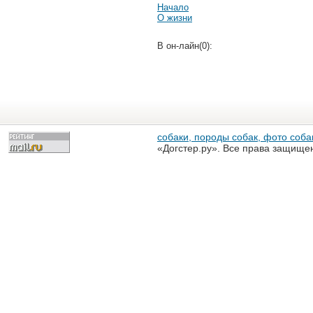
Начало
О жизни
В он-лайн(0):
собаки, породы собак, фото собак
«Догстер.ру». Все права защище
разрешена только с письменного
«Догстер.ру»