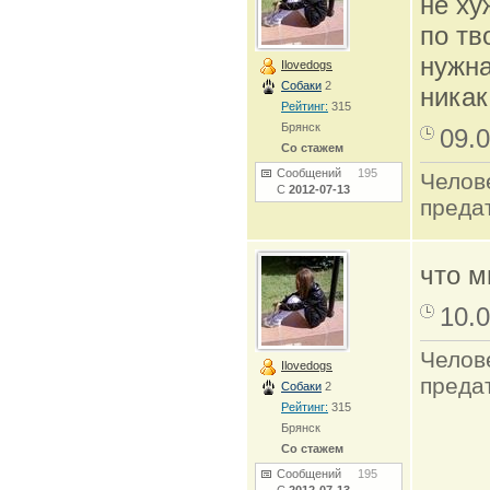
не ху
по тв
нужна
Ilovedogs
Собаки
2
никак
Рейтинг:
315
Брянск
09.0
Со стажем
Сообщений
195
Челов
С
2012-07-13
преда
что м
10.0
Челов
Ilovedogs
преда
Собаки
2
Рейтинг:
315
Брянск
Со стажем
Сообщений
195