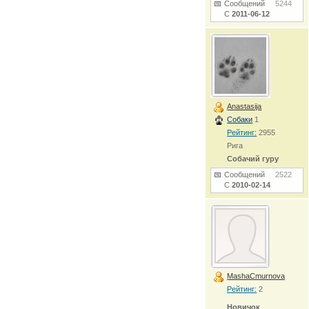
Сообщений
5244
С
2011-06-12
Anastasija
Собаки
1
Рейтинг:
2955
Рига
Собачий гуру
Сообщений
2522
С
2010-02-14
MashaCmurnova
Рейтинг:
2
Новичок