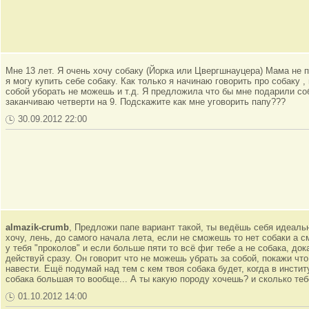
Мне 13 лет. Я очень хочу собаку (Йорка или Цвергшнауцера) Мама не п
я могу купить себе собаку. Как только я начинаю говорить про собаку ,
собой уборать не можешь и т.д. Я предложила что бы мне подарили соб
заканчиваю четверти на 9. Подскажите как мне уговорить папу???
30.09.2012 22:00
almazik-crumb
, Предложи папе вариант такой, ты ведёшь себя идеальн
хочу, лень, до самого начала лета, если не сможешь то нет собаки а с
у тебя "проколов" и если больше пяти то всё фиг тебе а не собака, до
действуй сразу. Он говорит что не можешь убрать за собой, покажи чт
навести. Ещё подумай над тем с кем твоя собака будет, когда в инсти
собака большая то вообще... А ты какую породу хочешь? и сколько теб
01.10.2012 14:00