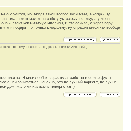
не обломится, но иногда такой вопрос возникает, а когда? Ну
а сначала, потом может на работу устроюсь, но откуда у меня
 она ж стоит как минимум миллион, и это сейчас, а через пару
сли что и подарят то только младшему, ну спрашивается как вообще
в носке. Поэтому я перестал надевать носки (А.Эйнштейн)
ться можно. Я своих собак вырастила, работая в офисе фулл-
ама с ней заниматься, конечно, это не лучший вариант, но лучше
вой дом, мало ли как жизнь повернется :)