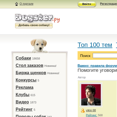
О портале
Регистраци
Добавь свою собаку!
Топ 100 тем
Поиск
Собаки
18658
Стол заказов
Важно: правила форум
Новинка!
Помогите уговори
Биржа щенков
Новинка!
Автор
Конкурсы
5
Реклама
Клубы
615
Видео
1873
Рейтинг
5
vikki-98
Рейтинг:
568
Породы собак