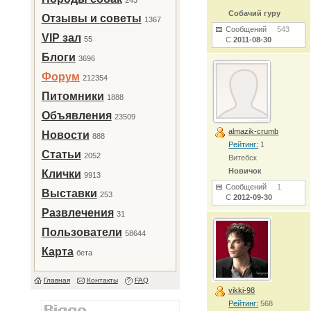
243
Собачий гуру
Отзывы и советы
1367
Сообщений
543
VIP зал
55
С
2011-08-30
Блоги
3696
Форум
212354
Питомники
1888
Объявления
23509
almazik-crumb
Новости
888
Рейтинг:
1
Статьи
2052
Витебск
Новичок
Клички
9913
Сообщений
1
Выставки
253
С
2012-09-30
Развлечения
31
Пользователи
58644
Карта
бета
Главная
Контакты
FAQ
vikki-98
Рейтинг:
568