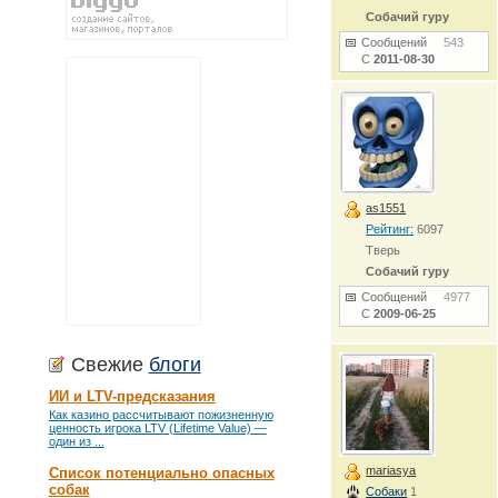
Собачий гуру
Сообщений
543
С
2011-08-30
as1551
Рейтинг:
6097
Тверь
Собачий гуру
Сообщений
4977
С
2009-06-25
Свежие
блоги
ИИ и LTV-предсказания
Как казино рассчитывают пожизненную
ценность игрока LTV (Lifetime Value) —
один из ...
mariasya
Список потенциально опасных
собак
Собаки
1