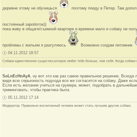
деревне этому не обучишься
поэтому поеду в Питер. Там допол
постоянный зароботок))
пока живу в общаге/съемной квартире и времени мало и собаку не полу
проблемы с жильем я разгуляюсь
Возможно создам питомник
04.11.2012 18:57
Собака-единственное существо,которое любит тебе больше, чем себя. Когда собаки п
SoLnEcHnAyA
, ну вот это как раз самое правильное решение. Всегда
видя всю серьезность подхода все же согласится на собаку. Даже есл
Если есть желание учиться на грумера, может, подобрать в дальнейше
триминговать, чтобы практика была.
05.11.2012 17:14
Модератор. Правильно воспитанный человек может стать лучшим другом собаки.