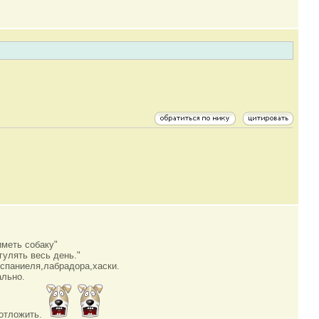
иметь собаку"
гулять весь день."
спаниеля,лабрадора,хаски.
ально.
 отложить.