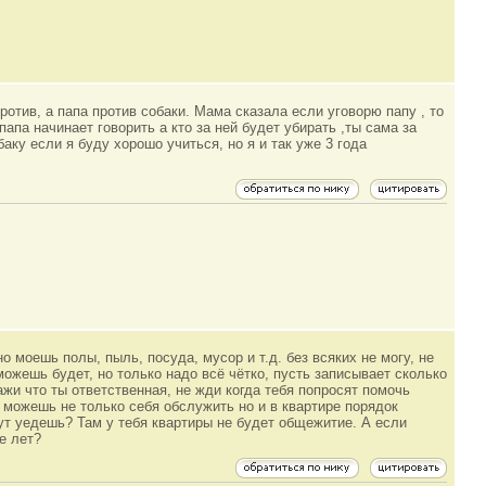
ротив, а папа против собаки. Мама сказала если уговорю папу , то
 папа начинает говорить а кто за ней будет убирать ,ты сама за
аку если я буду хорошо учиться, но я и так уже 3 года
о моешь полы, пыль, посуда, мусор и т.д. без всяких не могу, не
можешь будет, но только надо всё чётко, пусть записывает сколько
кажи что ты ответственная, не жди когда тебя попросят помочь
о можешь не только себя обслужить но и в квартире порядок
тут уедешь? Там у тебя квартиры не будет общежитие. А если
е лет?