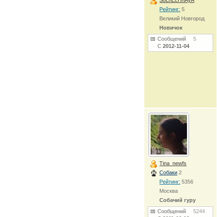
SoLnEcHnAyA
Рейтинг:
5
Великий Новгород
Новичок
Сообщений
5
С
2012-11-04
Tina_newfs
Собаки
2
Рейтинг:
5356
Москва
Собачий гуру
Сообщений
5244