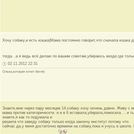
Хочу собаку,и есть кошка)Мама постоянно говорит,что сначала кошка 
тогда...а я ведь всё делаю по вашим советам,убираюсь везде,где тол
02.11.2012 22:31
Олька,которая хочет бигля)
Знаете,мне через пару месяцев 14,собаку хочу оочень давно. Живу с м
мама против категорическти. я и в 6 вставала,убирала,помогала.... и 
знаете,я как то подумала и
решила что заведу собаку только когда закончу институт потому что:
сейчас да,у меня достаточно времени на собаку,пока я учусь в школе.