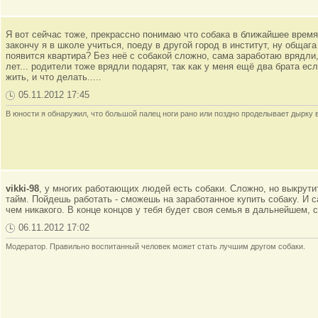
Я вот сейчас тоже, прекрассно понимаю что собака в ближайшее время 
закончу я в школе учиться, поеду в другой город в институт, ну общаг
появится квартира? Без неё с собакой сложно, сама заработаю врядли,
лет... родители тоже врядли подарят, так как у меня ещё два брата е
жить, и что делать.....
05.11.2012 17:45
В юности я обнаружил, что большой палец ноги рано или поздно проделывает дырку 
vikki-98
, у многих работающих людей есть собаки. Сложно, но выкрути
тайм. Пойдешь работать - сможешь на заработанное купить собаку. И с
чем никакого. В конце концов у тебя будет своя семья в дальнейшем, с
06.11.2012 17:02
Модератор. Правильно воспитанный человек может стать лучшим другом собаки.