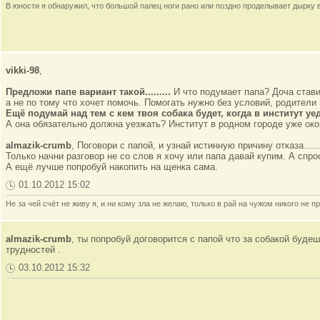
В юности я обнаружил, что большой палец ноги рано или поздно проделывает дырку 
vikki-98
,
Предложи папе вариант такой.........
И что подумает папа? Доча стави
а не по тому что хочет помочь. Помогать нужно без условий, родители 
Ещё подумай над тем с кем твоя собака будет, когда в институт у
А она обязательно должна уезжать? Институт в родном городе уже око
almazik-crumb
, Поговори с папой, и узнай истинную причину отказа.....
Только начни разговор не со слов я хочу или папа давай купим. А спрос
А ещё лучше попробуй накопить на щенка сама.
01.10.2012 15:02
Не за чей счёт не живу я, и ни кому зла не желаю, только в рай на чужом никого не пр
almazik-crumb
, ты попробуй договорится с папой что за собакой буде
трудностей .
03.10.2012 15:32