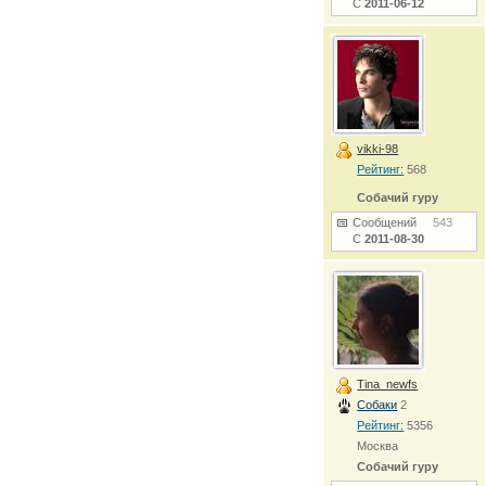
С
2011-06-12
vikki-98
Рейтинг:
568
Собачий гуру
Сообщений
543
С
2011-08-30
Tina_newfs
Собаки
2
Рейтинг:
5356
Москва
Собачий гуру