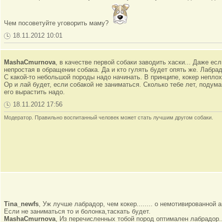
Чем посоветуйте уговорить маму?
18.11.2012 10:01
MashaCmurnova
, в качестве первой собаки заводить хаски... Даже ес
непростая в обращении собака. Да и кто гулять будет опять же. Лабрад
С какой-то небольшой породы надо начинать. В принципе, кокер неплох
Ор и лай будет, если собакой не заниматься. Сколько тебе лет, поду
его вырастить надо.
18.11.2012 17:56
Модератор. Правильно воспитанный человек может стать лучшим другом собаки.
Tina_newfs
, Уж лучше лабрадор, чем кокер........ о немотивированной 
Если не заниматься то и болонка,таскать будет.
MashaCmurnova
, Из перечисленных тобой пород оптимален лабрадор...