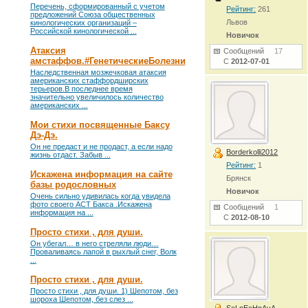
Перечень, сформированный с учетом
Рейтинг:
261
предложений Союза общественных
Львов
кинологических организаций –
Российской кинологической ...
Новичок
Атаксия
Сообщений
17
амстаффов.#ГенетическиеБолезни
С
2012-07-01
Наследственная мозжечковая атаксия
американских стаффордширских
терьеров.В последнее время
значительно увеличилось количество
американских ...
Мои стихи посвященные Баксу
Дэ-Дэ.
Он не предаст и не продаст, а если надо
Borderkolli2012
жизнь отдаст. Забыв ...
Рейтинг:
1
Искажена информация на сайте
Брянск
базы родословных
Новичок
Очень сильно удивилась когда увидела
фото своего АСТ Бакса .Искажена
Сообщений
1
информация на ...
С
2012-08-10
Просто стихи , для души.
Он убегал… в него стреляли люди…
Проваливаясь лапой в рыхлый снег, Волк
...
Просто стихи , для души.
Просто стихи , для души. 1) Шепотом, без
шороха Шепотом, без слез ...