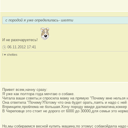
с породой я уже определилась- шелти
И не разочаруетесь!
06.11.2012 17:41
I ♥ shelties
Привет всем,начну сразу:
Я уже как полтора года мечтаю о собаке.
Читала ваши советы,и спросила маму на прямую "Почему мне нельзя 
Она ответила "Почему?Потому что она будет орать,лаять и надо с ней 
Впринципе,проблема не большая.Хочу породу ввиде далматина,коккер 
В Череповце это стоит не дорого от 6000 до 30000,для семьи это норм
Но,мы собираемся весной купить машину,по этомус собакойдела надо