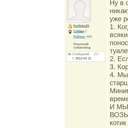
Ну в 
никак
уже р
1. Ко
Konfetka25
Собаки
2
всяки
Рейтинг:
409
понос
Опытный
собаковод
туале
Сообщений
253
2. Ес
С
2012-01-11
3. Ко
4. Мы
старш
Миним
време
И МЫ
ВОЗ
котик