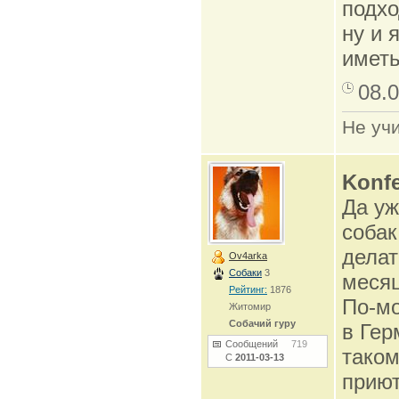
подхо
ну и 
иметь
08.0
Не учи
Konfe
Да уж
собак
делат
Ov4arka
Собаки
3
месяц
Рейтинг:
1876
По-мо
Житомир
Собачий гуру
в Гер
Сообщений
719
таком
С
2011-03-13
прию