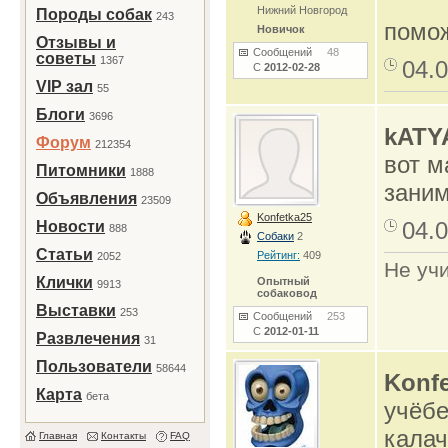
Нижний Новгород
Породы собак
243
помо
Новичок
Отзывы и
Сообщений
48
советы
1367
04.0
С
2012-02-28
VIP зал
55
Блоги
3696
kATY
Форум
212354
вот м
Питомники
1888
заним
Объявления
23509
Konfetka25
04.0
Новости
888
Собаки
2
Статьи
Рейтинг:
409
2052
Не учи
Клички
Опытный
9913
собаковод
Выставки
253
Сообщений
253
С
2012-01-11
Развлечения
31
Пользователи
58644
Konfe
Карта
бета
учёбе
калач
Главная
Контакты
FAQ