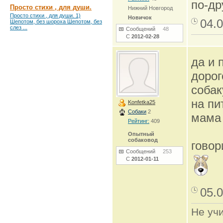
по-др
Просто стихи , для души.
Нижний Новгород
Просто стихи , для души. 1)
Новичок
04.0
Шепотом, без шороха Шепотом, без
слез ...
Сообщений
48
С
2012-02-28
да и 
дорог
собак
на пи
Konfetka25
Собаки
2
мама 
Рейтинг:
409
Опытный
собаковод
говор
Сообщений
253
С
2012-01-11
05.0
Не учи