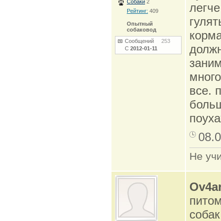
Собаки
2
легче
Рейтинг:
409
гулят
Опытный
собаковод
корма
Сообщений
253
должн
С
2012-01-11
заним
много
все. 
больш
поуха
08.0
Не учи
Ov4a
питом
собак