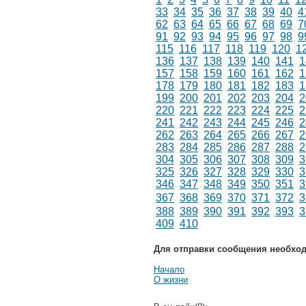
33
34
35
36
37
38
39
40
4
62
63
64
65
66
67
68
69
7
91
92
93
94
95
96
97
98
9
115
116
117
118
119
120
1
136
137
138
139
140
141
1
157
158
159
160
161
162
1
178
179
180
181
182
183
1
199
200
201
202
203
204
2
220
221
222
223
224
225
2
241
242
243
244
245
246
2
262
263
264
265
266
267
2
283
284
285
286
287
288
2
304
305
306
307
308
309
3
325
326
327
328
329
330
3
346
347
348
349
350
351
3
367
368
369
370
371
372
3
388
389
390
391
392
393
3
409
410
Для отправки сообщения необхо
Начало
О жизни