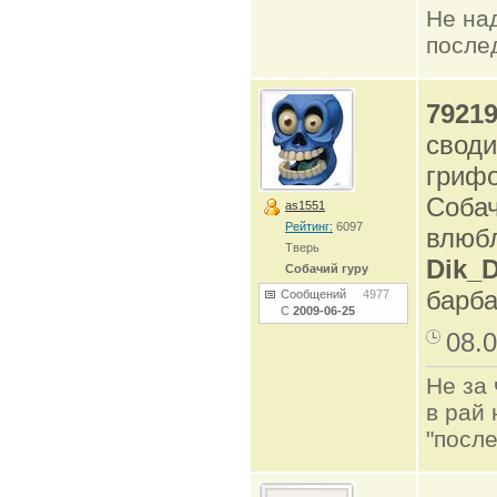
Не на
после
7921
своди
гриф
Собач
as1551
Рейтинг:
6097
влюб
Тверь
Dik_D
Собачий гуру
барба
Сообщений
4977
С
2009-06-25
08.0
Не за 
в рай 
"после