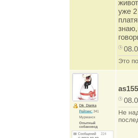
живот
уже 2
платя
знаю,
говори
08.0
Это по
as15
08.0
Dik_Dianka
Не на
Рейтинг:
341
Мурманск
после
Опытный
собаковод
Сообщений
224