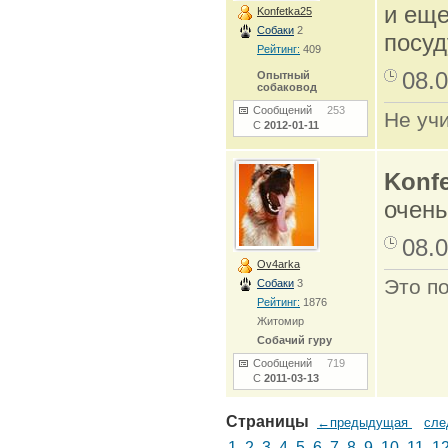
и еще
Konfetka25
Собаки
2
посуд
Рейтинг:
409
08.0
Опытный
собаковод
Сообщений
253
Не учи
С
2012-01-11
Konfe
очень
08.0
Ov4arka
Это по
Собаки
3
Рейтинг:
1876
Житомир
Собачий гуру
Сообщений
719
С
2011-03-13
Страницы
←предыдущая
сл
1
2
3
4
5
6
7
8
9
10
11
1