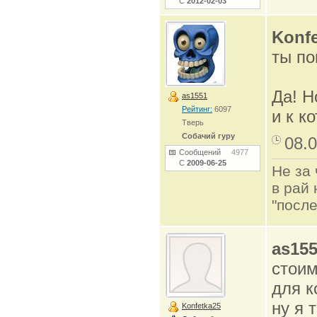
С
2012-02-03
Konfe
ты по
Да! Н
as1551
Рейтинг:
6097
и к ко
Тверь
Собачий гуру
08.0
Сообщений
4977
С
2009-06-25
Не за 
в рай 
"после
as15
стоим
для к
ну я 
Konfetka25