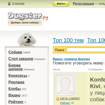
Регистрация
— влад
О портале
Добавь свою собаку!
Топ 100 тем
Топ 10
Поиск
Собаки
18658
Стол заказов
Важно: правила форума
Новинка!
Помогите уговорить маму 
Биржа
щенков
Новинка!
Автор
Сообщение
Конкурсы
5
Konfe
Реклама
Kivi
,
Клубы
615
у лиц
Видео
1873
собак
kATYA_CHERRY
Рейтинг
5
Рейтинг:
48