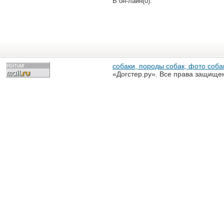
В он-лайн(0):
собаки, породы собак, фото собак
«Догстер.ру». Все права защище
разрешена только с письменного
«Догстер.ру»