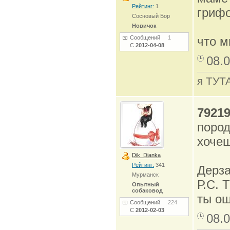
Рейтинг:
1
грифо
Сосновый Бор
Новичок
Сообщений
1
что м
С
2012-04-08
08.0
я ТУТ
7921
пород
хочеш
Dik_Dianka
Рейтинг:
341
Дерза
Мурманск
Р.С. 
Опытный
собаковод
ты о
Сообщений
224
С
2012-02-03
08.0