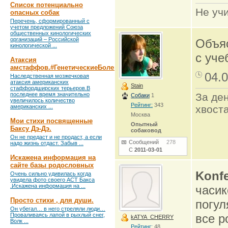
Список потенциально
Не учи
опасных собак
Перечень, сформированный с
учетом предложений Союза
общественных кинологических
организаций – Российской
Объяс
кинологической ...
с уче
Атаксия
амстаффов.#ГенетическиеБолезни
04.0
Наследственная мозжечковая
атаксия американских
Stain
стаффордширских терьеров.В
последнее время значительно
За ден
Собаки
1
увеличилось количество
Рейтинг:
343
американских ...
хвоста
Москва
Мои стихи посвященные
Опытный
Баксу Дэ-Дэ.
собаковод
Он не предаст и не продаст, а если
Сообщений
278
надо жизнь отдаст. Забыв ...
С
2011-03-01
Искажена информация на
сайте базы родословных
Konfe
Очень сильно удивилась когда
увидела фото своего АСТ Бакса
.Искажена информация на ...
часик
Просто стихи , для души.
погул
Он убегал… в него стреляли люди…
Проваливаясь лапой в рыхлый снег,
все р
kATYA_CHERRY
Волк ...
Рейтинг:
48