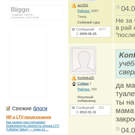
as1551
04.0
Рейтинг:
6097
Тверь
Не за 
Собачий гуру
в рай 
Сообщений
4977
"после
С
2009-06-25
Konf
учёб
свер
Konfetka25
да ма
Собаки
2
Рейтинг:
409
туале
Опытный
ты на
собаковод
Свежие
блоги
Сообщений
253
мама 
С
2012-01-11
ИИ и LTV-предсказания
закро
Как казино рассчитывают
пожизненную ценность игрока LTV
04.0
(Lifetime Value) — один из ...