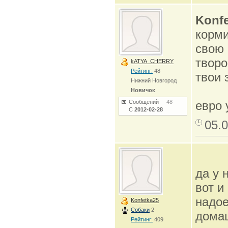
Konfe
корми
свою 
творо
kATYA_CHERRY
Рейтинг:
48
твои 
Нижний Новгород
Новичок
Сообщений
48
евро 
С
2012-02-28
05.0
да у 
вот и
надое
Konfetka25
Собаки
2
дома
Рейтинг:
409