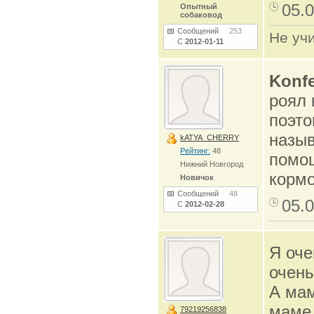
05.0
Опытный
собаковод
Сообщений
253
Не учи
С
2012-01-11
Konfe
роял 
поэто
назыв
kATYA_CHERRY
Рейтинг:
48
помощ
Нижний Новгород
кормо
Новичок
Сообщений
48
05.0
С
2012-02-28
Я оче
очень
А мам
маме 
79219256838