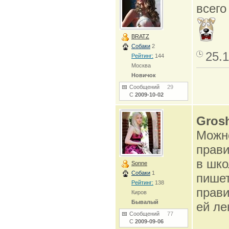
всего
BRATZ
Собаки
2
25.1
Рейтинг:
144
Москва
Новичок
Сообщений
29
С
2009-10-02
Gros
Можно
прави
в шко
Sonne
Собаки
1
пишет
Рейтинг:
138
прави
Киров
Бывалый
ей ле
Сообщений
77
С
2009-09-06