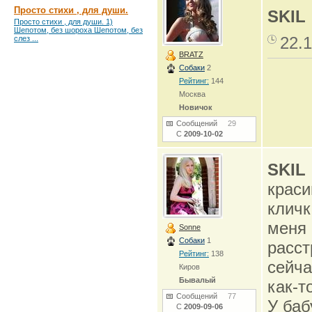
Просто стихи , для души.
SKIL
Просто стихи , для души. 1)
Шепотом, без шороха Шепотом, без
22.1
слез ...
BRATZ
Собаки
2
Рейтинг:
144
Москва
Новичок
Сообщений
29
С
2009-10-02
SKIL
краси
кличк
меня 
Sonne
Собаки
1
расст
Рейтинг:
138
сейча
Киров
Бывалый
как-т
Сообщений
77
У баб
С
2009-09-06