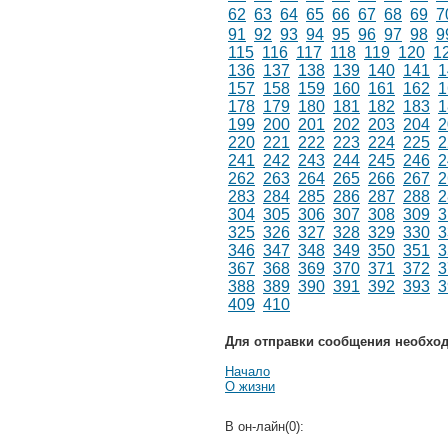
62
63
64
65
66
67
68
69
7
91
92
93
94
95
96
97
98
9
115
116
117
118
119
120
1
136
137
138
139
140
141
1
157
158
159
160
161
162
1
178
179
180
181
182
183
1
199
200
201
202
203
204
2
220
221
222
223
224
225
2
241
242
243
244
245
246
2
262
263
264
265
266
267
2
283
284
285
286
287
288
2
304
305
306
307
308
309
3
325
326
327
328
329
330
3
346
347
348
349
350
351
3
367
368
369
370
371
372
3
388
389
390
391
392
393
3
409
410
Для отправки сообщения необхо
Начало
О жизни
В он-лайн(0):