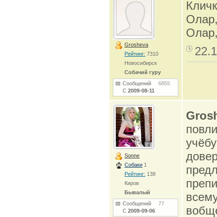
Кличк
Олар,
Олар,
Grosheva
22.1
Рейтинг:
7310
Новосибирск
Собачий гуру
Сообщений
6855
С
2009-08-11
Gros
повли
учёбу
довер
Sonne
Собаки
1
предл
Рейтинг:
138
препи
Киров
Бывалый
всему
Сообщений
77
вобще
С
2009-09-06