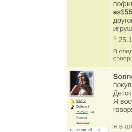
пофиг
as15
друго
игруш
25.1
В сле
совер
Sonn
покуп
Детск
Я воо
BRATZ
Собаки
2
говор
Рейтинг:
144
Москва
Новичок
я в ш
Сообщений
29