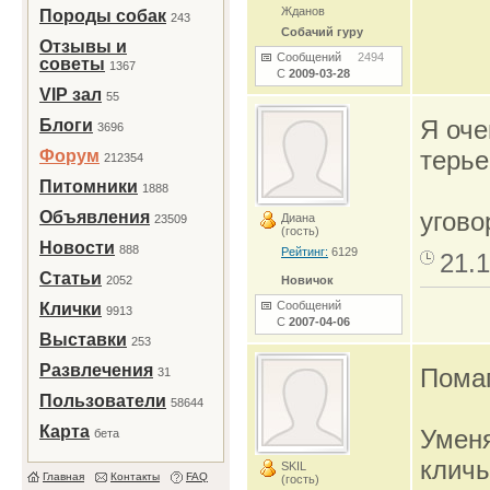
Жданов
Породы собак
243
Собачий гуру
Отзывы и
Сообщений
2494
советы
1367
С
2009-03-28
VIP зал
55
Я оче
Блоги
3696
терье
Форум
212354
Питомники
1888
уговор
Объявления
Диана
23509
(гость)
Новости
888
Рейтинг:
6129
21.1
Статьи
2052
Новичок
Сообщений
Клички
9913
С
2007-04-06
Выставки
253
Развлечения
Помаг
31
Пользователи
58644
Карта
Уменя
бета
кличь
SKIL
Главная
Контакты
FAQ
(гость)