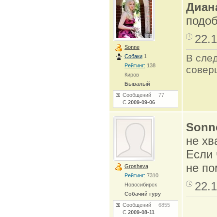
Диан
подоб
22.1
Sonne
В сле
Собаки
1
Рейтинг:
138
совер
Киров
Бывалый
Сообщений
77
С
2009-09-06
Sonn
не хв
Если 
не по
Grosheva
Рейтинг:
7310
22.1
Новосибирск
Собачий гуру
Сообщений
6855
С
2009-08-11