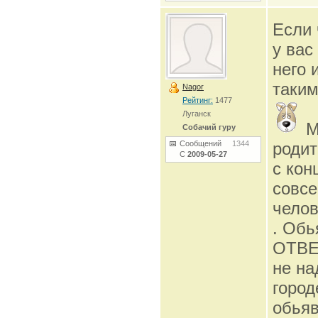
Если 
у вас
него 
таким
Nagor
Рейтинг:
1477
Луганск
М
Собачий гуру
Сообщений
1344
родит
С
2009-05-27
с кон
совсе
челов
. Обь
ОТВЕ
не на
город
обьяв