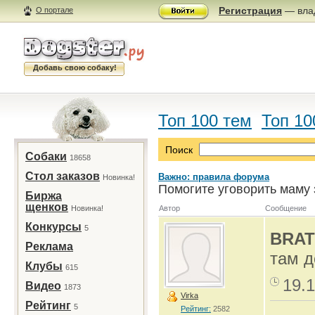
Регистрация
— влад
О портале
Добавь свою собаку!
Топ 100 тем
Топ 10
Поиск
Собаки
18658
Стол заказов
Важно: правила форума
Новинка!
Помогите уговорить маму 
Биржа
щенков
Новинка!
Автор
Сообщение
Конкурсы
5
BRAT
Реклама
там д
Клубы
615
19.1
Видео
1873
Virka
Рейтинг
5
Рейтинг:
2582