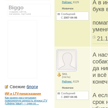
А в и
Рейтинг:
6129
букв 
Новичок
Сообщений
С
2007-04-06
помаг
уменя
21.1
А нас
собак
да ни
и всё
SKIL
(гость)
конеч
Рейтинг:
6129
Свежие
блоги
Новичок
ИИ и LTV-предсказания
Сообщений
А есл
С
2007-04-06
Как казино рассчитывают
срок 
пожизненную ценность игрока LTV
(Lifetime Value) — один из ...