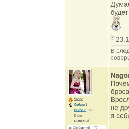
Думае
будет
23.1
В сле
совер
Nago
Почем
брос
Вросл
Sonne
Собаки
1
не др
Рейтинг:
138
я себ
Киров
Бывалый
Сообщений
77