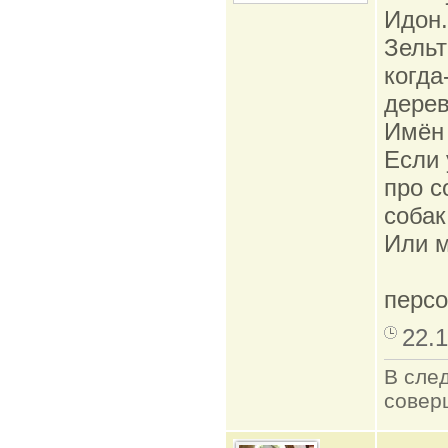
Идон.
Зельт
когда
дерев
Имён 
Если 
про с
собак
Или м
персо
22.1
В сле
совер