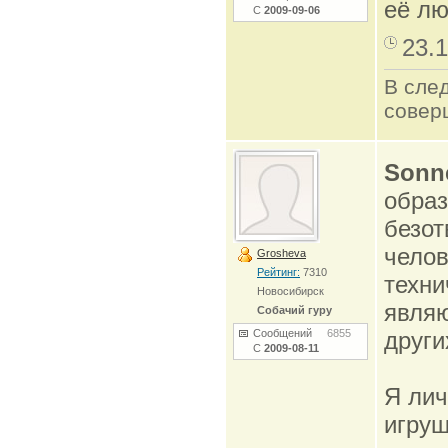
её л
С
2009-09-06
23.1
В сле
совер
Sonn
образ
безот
челов
Grosheva
Рейтинг:
7310
техни
Новосибирск
являю
Собачий гуру
Сообщений
6855
други
С
2009-08-11
Я лич
игруш