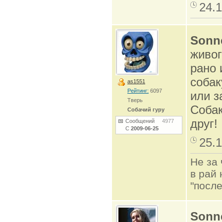
24.1
Sonn
живог
рано 
собак
as1551
Рейтинг:
6097
или з
Тверь
Собак
Собачий гуру
друг!
Сообщений
4977
С
2009-06-25
25.1
Не за 
в рай 
"после
Sonn