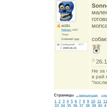
Sonn
мален
готов
мопса
as1551
Рейтинг:
6097
Тверь
собак
Собачий гуру
Сообщений
4977
С
2009-06-25
26.1
Не за 
в рай 
"после
Страницы
←предыдущая
сл
1
2
3
4
5
6
7
8
9
10
11
1
33
34
35
36
37
38
39
40
4