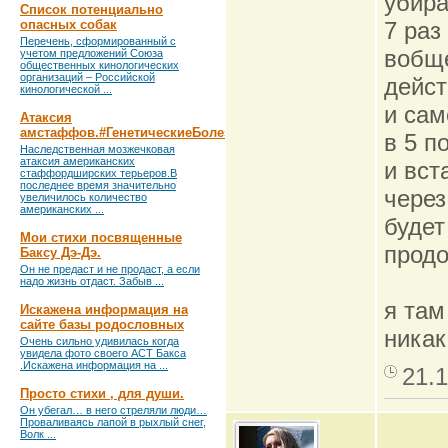
убира
Список потенциально
опасных собак
7 раз
Перечень, сформированный с
вобще
учетом предложений Союза
общественных кинологических
организаций – Российской
дейст
кинологической ...
и сам
Атаксия
амстаффов.#ГенетическиеБолезни
в 5 п
Наследственная мозжечковая
атаксия американских
и вст
стаффордширских терьеров.В
последнее время значительно
через
увеличилось количество
американских ...
будет
Мои стихи посвященные
продо
Баксу Дэ-Дэ.
Он не предаст и не продаст, а если
надо жизнь отдаст. Забыв ...
я там
Искажена информация на
сайте базы родословных
никак
Очень сильно удивилась когда
увидела фото своего АСТ Бакса
.Искажена информация на ...
21.1
Просто стихи , для души.
Он убегал… в него стреляли люди…
Проваливаясь лапой в рыхлый снег,
Волк ...