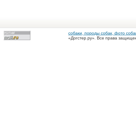
собаки, породы собак, фото собак
«Догстер.ру». Все права защище
разрешена только с письменного
«Догстер.ру»