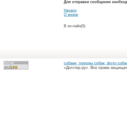
Для отправки сообщения необхо
Начало
О жизни
В он-лайн(0):
собаки, породы собак, фото собак
«Догстер.ру». Все права защище
разрешена только с письменного
«Догстер.ру»