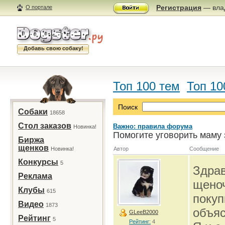
Регистрация
— влад
О портале
Добавь свою собаку!
Топ 100 тем
Топ 10
Поиск
Собаки
18658
Стол заказов
Важно: правила форума
Новинка!
Помогите уговорить маму 
Биржа
щенков
Новинка!
Автор
Сообщение
Конкурсы
5
Здрав
Реклама
щеноч
Клубы
615
покуп
Видео
1873
объяс
GLeeB2000
Рейтинг
5
Рейтинг:
4