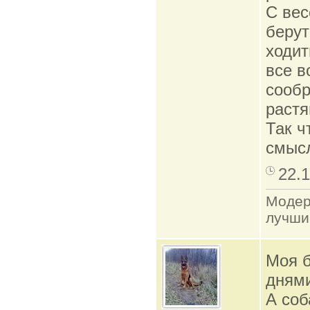
С вес
берут
ходит
все в
сообр
растя
Так ч
смысл
22.1
Модер
лучши
Моя б
днями
А соб