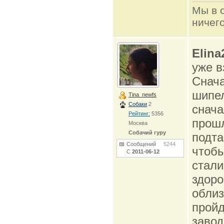
Мы в о
ничего
Elina
уже в
Снача
шипел
Tina_newfs
Собаки
2
снача
Рейтинг:
5356
прошл
Москва
Собачий гуру
подта
Сообщений
5244
чтобы
С
2011-06-12
стали
здоро
облиз
пройд
завод