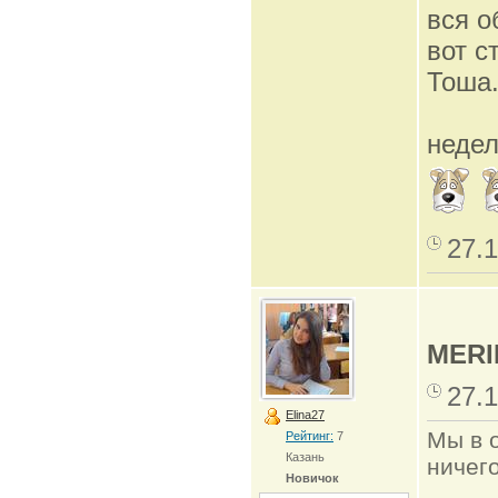
вся о
вот с
Тоша.
недел
27.1
MERI
27.1
Elina27
Мы в о
Рейтинг:
7
Казань
ничего
Новичок