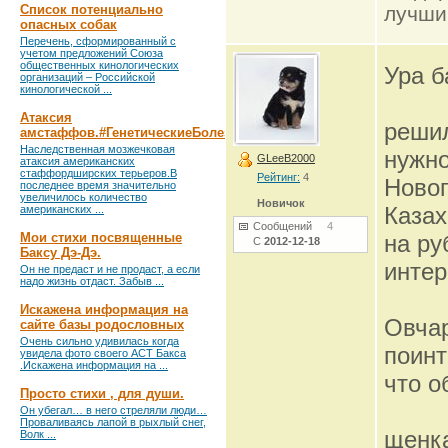
Список потенциально
лучши
опасных собак
Перечень, сформированный с
учетом предложений Союза
общественных кинологических
Ура б
организаций – Российской
кинологической ...
Атаксия
реши
амстаффов.#ГенетическиеБолезни
Наследственная мозжечковая
нужно
GLeeB2000
атаксия американских
стаффордширских терьеров.В
Рейтинг:
4
Новог
последнее время значительно
увеличилось количество
Новичок
Казах
американских ...
Сообщений
4
Мои стихи посвященные
на ру
С
2012-12-18
Баксу Дэ-Дэ.
интер
Он не предаст и не продаст, а если
надо жизнь отдаст. Забыв ...
Искажена информация на
Овча
сайте базы родословных
Очень сильно удивилась когда
поинт
увидела фото своего АСТ Бакса
.Искажена информация на ...
что о
Просто стихи , для души.
Он убегал… в него стреляли люди…
Проваливаясь лапой в рыхлый снег,
щенка
Волк ...