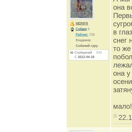
она в
Первы
сугро
MERIFR
Собаки
3
в гла
Рейтинг:
710
снег 
Владимир
Собачий гуру
то же
Сообщений
543
побол
С
2012-04-18
лежал
она у
осени
затян
мало
22.1