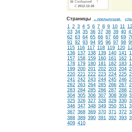
Сообщений
7
С
2012-12-26
Страницы
←предыдущая
сл
1
2
3
4
5
6
7
8
9
10
11
1
33
34
35
36
37
38
39
40
4
62
63
64
65
66
67
68
69
7
91
92
93
94
95
96
97
98
9
115
116
117
118
119
120
1
136
137
138
139
140
141
1
157
158
159
160
161
162
1
178
179
180
181
182
183
1
199
200
201
202
203
204
2
220
221
222
223
224
225
2
241
242
243
244
245
246
2
262
263
264
265
266
267
2
283
284
285
286
287
288
2
304
305
306
307
308
309
3
325
326
327
328
329
330
3
346
347
348
349
350
351
3
367
368
369
370
371
372
3
388
389
390
391
392
393
3
409
410