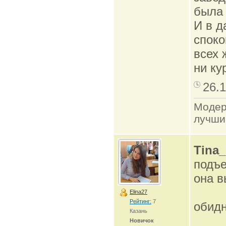
была 
И в д
споко
всех 
ни ку
26.1
Модер
лучши
Tina
подъе
она в
Elina27
Рейтинг:
7
обид
Казань
Новичок