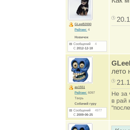
Как м
20.1
GLeeB2000
Рейтинг:
4
Новичок
Сообщений
4
С
2012-12-18
GLee
лето 
21.1
as1551
Не за 
Рейтинг:
6097
Тверь
в рай 
Собачий гуру
"после
Сообщений
4977
С
2009-06-25