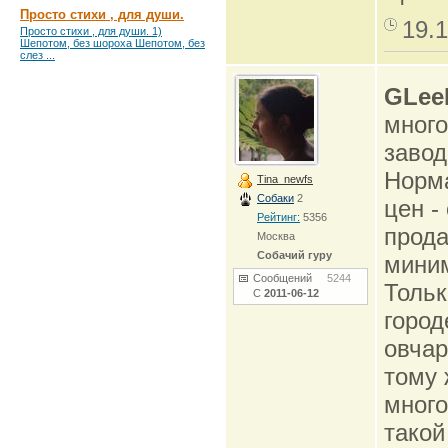
Просто стихи , для души.
19.1
Просто стихи , для души. 1)
Шепотом, без шороха Шепотом, без
слез ...
GLee
много
завод
Норма
Tina_newfs
Собаки
2
цен -
Рейтинг:
5356
прода
Москва
Собачий гуру
миним
Сообщений
5244
Тольк
С
2011-06-12
город
овчар
тому 
много
такой