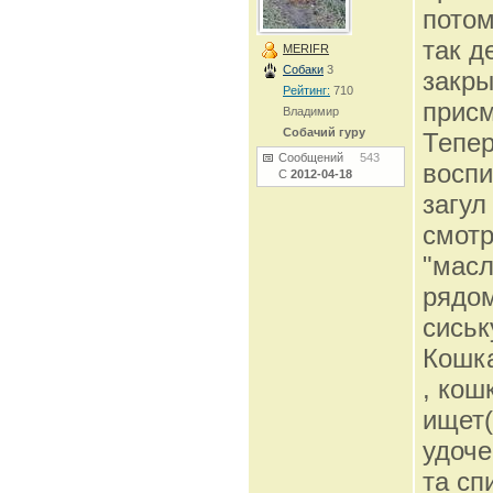
потом
так д
MERIFR
Собаки
3
закры
Рейтинг:
710
присм
Владимир
Собачий гуру
Тепер
Сообщений
543
воспи
С
2012-04-18
загул
смотр
"масл
рядом
сиськ
Кошка
, кош
ищет(
удоче
та сп