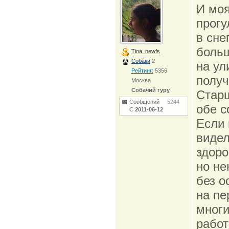
И моя
прогу
в сне
больш
Tina_newfs
Собаки
2
на ул
Рейтинг:
5356
получ
Москва
Собачий гуру
Старш
Сообщений
5244
обе с
С
2011-06-12
Если 
видел
здоро
но не
без о
на пе
многи
работ