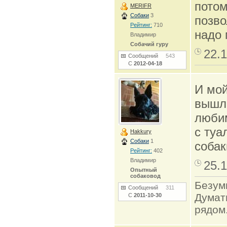
потом
MERIFR
Собаки
3
позво
Рейтинг:
710
надо 
Владимир
Собачий гуру
22.1
Сообщений
543
С
2012-04-18
И мой
вышли
любим
с туа
Hakkury
Собаки
1
собак
Рейтинг:
402
Владимир
25.1
Опытный
собаковод
Безумн
Сообщений
311
Думат
С
2011-10-30
рядом.