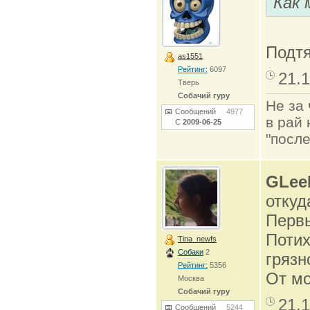
Как 
Подтя
as1551
Рейтинг:
6097
21.1
Тверь
Собачий гуру
Не за 
Сообщений
4977
в рай 
С
2009-06-25
"после
GLee
откуд
Первы
Потих
Tina_newfs
Собаки
2
грязн
Рейтинг:
5356
От мо
Москва
Собачий гуру
21.1
Сообщений
5244