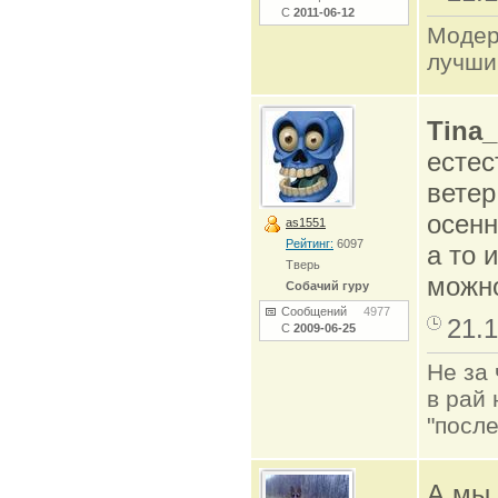
С
2011-06-12
Модер
лучши
Tina
естес
ветер..
осенн
as1551
Рейтинг:
6097
а то 
Тверь
можно
Собачий гуру
Сообщений
4977
21.1
С
2009-06-25
Не за 
в рай 
"после
А мы 