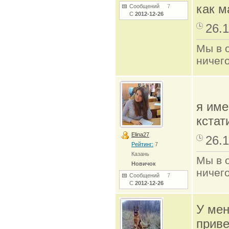
как м
Сообщений
7
С
2012-12-26
26.1
Мы в о
ничего
я име
кстат
Elina27
26.1
Рейтинг:
7
Казань
Мы в о
Новичок
ничего
Сообщений
7
С
2012-12-26
У мен
приве