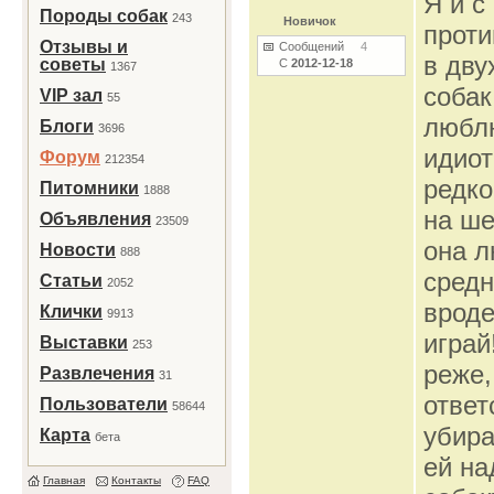
Я и с
Породы собак
243
Новичок
проти
Отзывы и
Сообщений
4
в дву
советы
С
2012-12-18
1367
собак
VIP зал
55
люблю
Блоги
3696
идиот
Форум
212354
редко
Питомники
1888
на ше
Объявления
23509
она л
Новости
888
средн
Статьи
2052
вроде
Клички
9913
играй
Выставки
253
реже,
Развлечения
31
ответ
Пользователи
58644
убира
Карта
бета
ей на
Главная
Контакты
FAQ