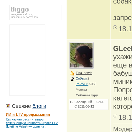
собак
запр
18.1
GLee
ухажи
еще в
бабуш
Tina_newfs
Собаки
2
миним
Рейтинг:
5356
Попро
Москва
Собачий гуру
катег
Сообщений
5244
котор
Свежие
блоги
С
2011-06-12
ИИ и LTV-предсказания
18.1
Как казино рассчитывают
пожизненную ценность игрока LTV
(Lifetime Value) — один из ...
Модер